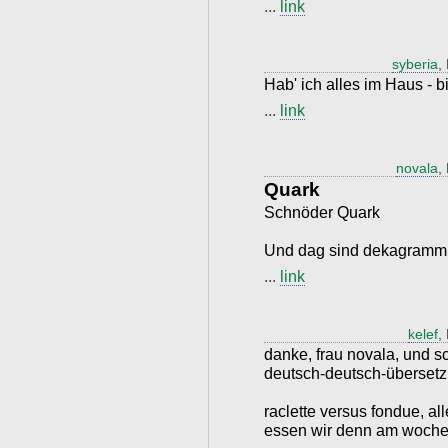
...
link
syberia
,
Hab' ich alles im Haus - bi
...
link
novala
,
Quark
Schnöder Quark
Und dag sind dekagramm
...
link
kelef
,
danke, frau novala, und 
deutsch-deutsch-überset
raclette versus fondue, al
essen wir denn am woche