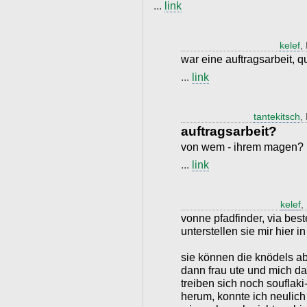
...
link
kelef
,
war eine auftragsarbeit, q
...
link
tantekitsch
,
auftragsarbeit?
von wem - ihrem magen?
...
link
kelef
,
vonne pfadfinder, via bes
unterstellen sie mir hier in
sie können die knödels ab
dann frau ute und mich d
treiben sich noch soufla
herum, konnte ich neulich 