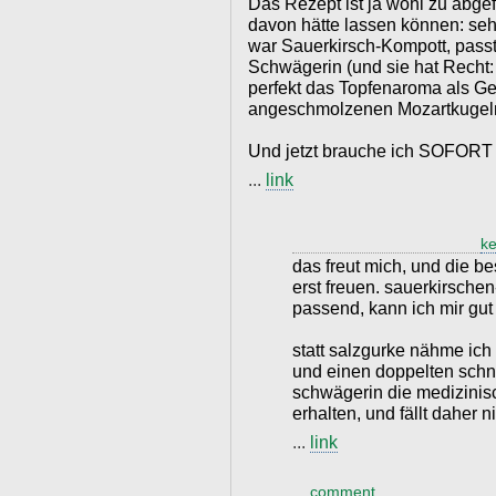
Das Rezept ist ja wohl zu abgef
davon hätte lassen können: seh
war Sauerkirsch-Kompott, passt
Schwägerin (und sie hat Recht: 
perfekt das Topfenaroma als G
angeschmolzenen Mozartkugeln
Und jetzt brauche ich SOFORT 
...
link
ke
das freut mich, und die b
erst freuen. sauerkirschen
passend, kann ich mir gut 
statt salzgurke nähme ich
und einen doppelten schna
schwägerin die medizinisc
erhalten, und fällt daher n
...
link
...
comment