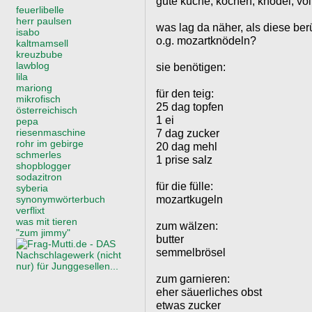
gute küche, kochen, knödel, völl
feuerlibelle
herr paulsen
was lag da näher, als diese ber
isabo
o.g. mozartknödeln?
kaltmamsell
kreuzbube
lawblog
sie benötigen:
lila
mariong
für den teig:
mikrofisch
25 dag topfen
österreichisch
1 ei
pepa
riesenmaschine
7 dag zucker
rohr im gebirge
20 dag mehl
schmerles
1 prise salz
shopblogger
sodazitron
für die fülle:
syberia
mozartkugeln
synonymwörterbuch
verflixt
was mit tieren
zum wälzen:
"zum jimmy"
butter
semmelbrösel
zum garnieren:
eher säuerliches obst
etwas zucker