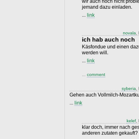
wir auch noch nicht probier
jemand dazu einladen.
...
link
novala
,
ich hab auch noch
Käsfondue und einen dazu
werden will.
...
link
...
comment
syberia
,
Gehen auch Vollmilch-Mozartku
...
link
kelef
,
klar doch, immer nach ge
anderen zutaten gekauft?