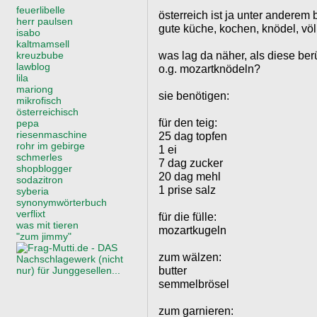
feuerlibelle
österreich ist ja unter anderem
herr paulsen
gute küche, kochen, knödel, völl
isabo
kaltmamsell
was lag da näher, als diese ber
kreuzbube
lawblog
o.g. mozartknödeln?
lila
mariong
sie benötigen:
mikrofisch
österreichisch
für den teig:
pepa
riesenmaschine
25 dag topfen
rohr im gebirge
1 ei
schmerles
7 dag zucker
shopblogger
20 dag mehl
sodazitron
1 prise salz
syberia
synonymwörterbuch
verflixt
für die fülle:
was mit tieren
mozartkugeln
"zum jimmy"
zum wälzen:
butter
semmelbrösel
zum garnieren: