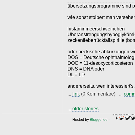
übersetzungsprogramme sind pf
wie sonst stolpert man versehen
histaminmeerschweinchen
Überanstrengungshypoglykämi
zeckenfieberrückfallspirille (borr
oder neckische abkürzungen w
DOG = Deutsche ophthalmologi
DOC = 11-desoxycorticosteron
DNS = DNA oder
DL = LD
andererseits, wen interessiert's.
...
link
(0 Kommentare) ...
com
...
older stories
Hosted by
Blogger.de
-