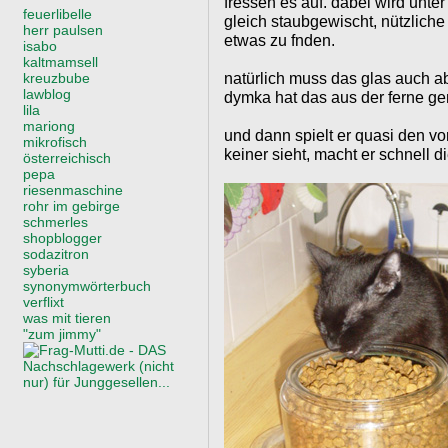
fressen es auf. dabei wird unt
feuerlibelle
gleich staubgewischt, nützliche
herr paulsen
etwas zu fnden.
isabo
kaltmamsell
natürlich muss das glas auch a
kreuzbube
lawblog
dymka hat das aus der ferne gen
lila
mariong
und dann spielt er quasi den vor
mikrofisch
keiner sieht, macht er schnell d
österreichisch
pepa
riesenmaschine
rohr im gebirge
schmerles
shopblogger
sodazitron
syberia
synonymwörterbuch
verflixt
was mit tieren
"zum jimmy"