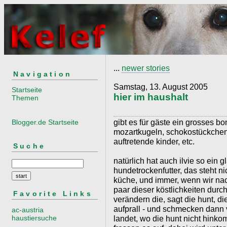
...
newer stories
Navigation
Samstag, 13. August 2005
Startseite
hier im haushalt
Themen
gibt es für gäste ein grosses b
Blogger.de Startseite
mozartkugeln, schokostückchen, 
auftretende kinder, etc.
Suche
natürlich hat auch ilvie so ein g
hundetrockenfutter, das steht 
küche, und immer, wenn wir n
paar dieser köstlichkeiten dur
Favorite Links
verändern die, sagt die hunt, di
aufprall - und schmecken dann 
ac-austria
haustiersuche
landet, wo die hunt nicht hinko