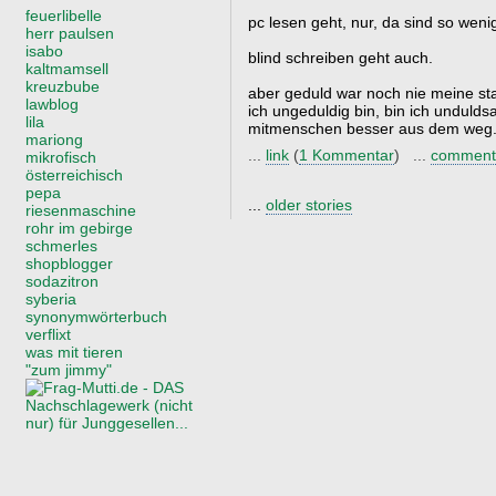
feuerlibelle
pc lesen geht, nur, da sind so weni
herr paulsen
isabo
blind schreiben geht auch.
kaltmamsell
kreuzbube
aber geduld war noch nie meine sta
lawblog
ich ungeduldig bin, bin ich unduld
lila
mitmenschen besser aus dem weg
mariong
...
link
(
1 Kommentar
) ...
comment
mikrofisch
österreichisch
pepa
...
older stories
riesenmaschine
rohr im gebirge
schmerles
shopblogger
sodazitron
syberia
synonymwörterbuch
verflixt
was mit tieren
"zum jimmy"