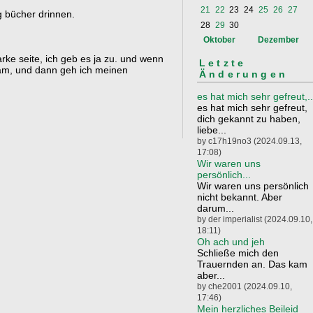
21
22
23
24
25
26
27
g bücher drinnen.
28
29
30
Oktober
Dezember
rke seite, ich geb es ja zu. und wenn
Letzte
sam, und dann geh ich meinen
Änderungen
.
es hat mich sehr gefreut,..
es hat mich sehr gefreut,
dich gekannt zu haben,
liebe...
by c17h19no3 (2024.09.13,
17:08)
Wir waren uns
persönlich...
Wir waren uns persönlich
nicht bekannt. Aber
darum...
by der imperialist (2024.09.10,
18:11)
Oh ach und jeh
Schließe mich den
Trauernden an. Das kam
aber...
by che2001 (2024.09.10,
17:46)
Mein herzliches Beileid