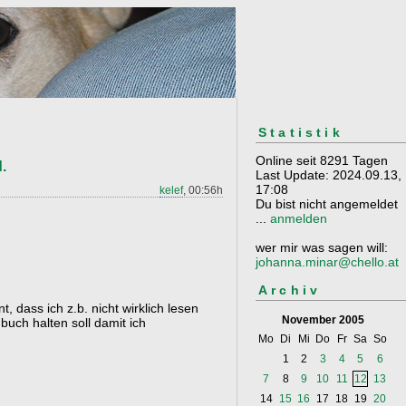
Statistik
Online seit 8291 Tagen
.
Last Update: 2024.09.13,
17:08
kelef
, 00:56h
Du bist nicht angemeldet
...
anmelden
wer mir was sagen will:
johanna.minar@chello.at
Archiv
 dass ich z.b. nicht wirklich lesen
November 2005
 buch halten soll damit ich
Mo
Di
Mi
Do
Fr
Sa
So
1
2
3
4
5
6
7
8
9
10
11
12
13
14
15
16
17
18
19
20