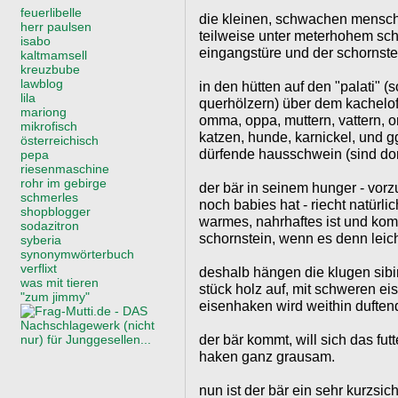
feuerlibelle
die kleinen, schwachen mensch
herr paulsen
teilweise unter meterhohem sch
isabo
eingangstüre und der schornstein
kaltmamsell
kreuzbube
lawblog
in den hütten auf den "palati" (
lila
querhölzern) über dem kachelofe
mariong
omma, oppa, muttern, vattern, o
mikrofisch
katzen, hunde, karnickel, und g
österreichisch
dürfende hausschwein (sind dor
pepa
riesenmaschine
rohr im gebirge
der bär in seinem hunger - vo
schmerles
noch babies hat - riecht natürli
shopblogger
warmes, nahrhaftes ist und kom
sodazitron
schornstein, wenn es denn leich
syberia
synonymwörterbuch
verflixt
deshalb hängen die klugen sibi
was mit tieren
stück holz auf, mit schweren e
"zum jimmy"
eisenhaken wird weithin duftend
der bär kommt, will sich das fut
haken ganz grausam.
nun ist der bär ein sehr kurzsich