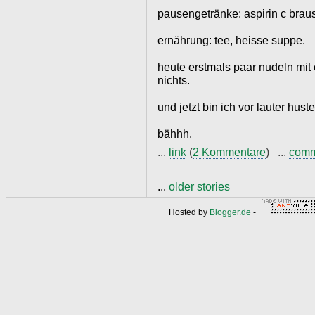
pausengetränke: aspirin c brau
ernährung: tee, heisse suppe.
heute erstmals paar nudeln mit
nichts.
und jetzt bin ich vor lauter hu
bähhh.
...
link
(
2 Kommentare
) ...
com
...
older stories
Hosted by
Blogger.de
-