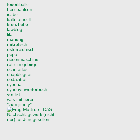
feuerlibelle
herr paulsen
isabo
kaltmamsell
kreuzbube
lawblog
lila
mariong
mikrofisch
österreichisch
pepa
riesenmaschine
rohr im gebirge
schmerles
shopblogger
sodazitron
syberia
synonymwörterbuch
verflixt
was mit tieren
"zum jimmy"