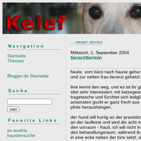
...
newer stories
Navigation
Mittwoch, 1. September 2004
Startseite
tierarzttermin
Themen
heute. vom büro nach hause gehurt
Blogger.de Startseite
und zur netten frau tierarzt gehetzt.
ilvie kennt den weg, und es ist ihr
Suche
sitzt sehr interessiert, mit katzeg
tragetasche und fürchtet sich ledig
ansonsten guckt er ganz frech aus 
pfote heraushängen.
der hund will hurtig an der praxistü
Favorite Links
an der laufleine und wird die acht 
den vorraum - frauli, ich will nicht 
ac-austria
den behandlungsraum. während ilvie
haustiersuche
in eine ecke neben der türe setzt, i