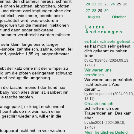
 einmal den charmeur heraus. schnurrt
20
21
22
23
24
25
26
n die ohren leuchten, abhorchen, pfoten
n, und nimmt zwei impfungen ohne den
27
28
29
30
 natürlich, wie immer, bereits beim
August
Oktober
geschüttelt wird. was wiederum
ige: weh tun die meisten injektionen
Letzte
ft und dann sogar subkutane
Änderungen
laghammer verabreicht werden müssen.
es hat mich sehr gefreut,..
ehr klein; lange beine, langer
es hat mich sehr gefreut,
k-smoke; zahnfleisch, zähne, ohren, fell
dich gekannt zu haben,
end, gewicht: 1,85 kg. angenehmster
liebe...
by c17h19no3 (2024.09.13,
17:08)
ibt der katz ohne mit der wimper zu
Wir waren uns
tig um die pfoten geringeltem schwanz
persönlich...
n und beäugt die umgebung.
Wir waren uns persönlich
nicht bekannt. Aber
in die tasche, moniert der hund, sie
darum...
baby noch alles dran ist. sabbert ihn
by der imperialist (2024.09.10,
die tasche stopfen.
18:11)
Oh ach und jeh
usgepackt, er kriegt noch einmal
Schließe mich den
d purrt als ob nix wär. nach einer
Trauernden an. Das kam
eschirr wieder an, will er in die
aber...
by che2001 (2024.09.10,
17:46)
apparat nicht mit. in vier wochen
Mein herzliches Beileid