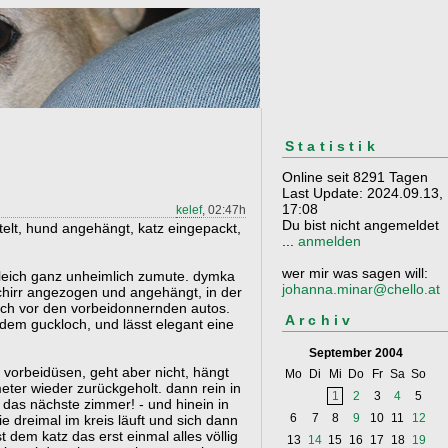
Statistik
Online seit 8291 Tagen
Last Update: 2024.09.13,
17:08
kelef
, 02:47h
Du bist nicht angemeldet
elt, hund angehängt, katz eingepackt,
...
anmelden
wer mir was sagen will:
 gleich ganz unheimlich zumute. dymka
johanna.minar@chello.at
eschirr angezogen und angehängt, in der
lich vor den vorbeidonnernden autos.
Archiv
dem guckloch, und lässt elegant eine
September 2004
r vorbeidüsen, geht aber nicht, hängt
Mo
Di
Mi
Do
Fr
Sa
So
meter wieder zurückgeholt. dann rein in
1
2
3
4
5
in das nächste zimmer! - und hinein in
6
7
8
9
10
11
12
 dreimal im kreis läuft und sich dann
st dem katz das erst einmal alles völlig
13
14
15
16
17
18
19