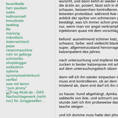
wurscht, und dann kehrt er wieder
feuerlibelle
die ärztin an, posiert, lässt sich i
herr paulsen
schauen, beisserchen kontrolliere
isabo
leisesten protestlaut. während ilvie
kaltmamsell
anblick der spritze von schmerzen 
kreuzbube
bestätigt, was ich immer schon pred
lawblog
nur, wenn man vor angst verkramp
lila
injektionen quasi mit dem vorsch
mariong
mikrofisch
befund: ausnehmend schöner katz, s
österreichisch
schwanz, farbe: wird vielleicht blac
pepa
super, allgemeinzustand hervorrag
riesenmaschine
katzenpatient des jahres.
rohr im gebirge
schmerles
nach untersuchung und impferei ble
shopblogger
zucken in bester katzenpose mit ar
sodazitron
auf dem untersuchungstisch sitze
syberia
synonymwörterbuch
dann will ich ihn wieder einpacken 
verflixt
muss erst kontrollieren, ob an dem 
was mit tieren
tröstend ab, dann erst darf ich ihn 
"zum jimmy"
zu hause: hund abgehängt, dymka a
sabberlis von ilvie, und schnurrt un
stunde zieh ich ihm probeweise das g
tasche steigen ...
und ich dumme nuss hatte den photo