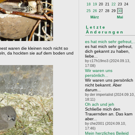
18
19
20
21
22
23
24
25
26
27
28
29
30
März
Mai
Letzte
Änderungen
es hat mich sehr gefreut,..
es hat mich sehr gefreut,
est waren die kleinen noch nicht so
dich gekannt zu haben,
seln, da hockten sie auf dem boden und
liebe...
by c17h19no3 (2024.09.13,
17:08)
Wir waren uns
persönlich...
Wir waren uns persönlich
nicht bekannt. Aber
darum...
by der imperialist (2024.09.10,
18:11)
Oh ach und jeh
Schließe mich den
Trauernden an. Das kam
aber...
by che2001 (2024.09.10,
17:46)
Mein herzliches Beileid