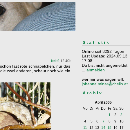
Statistik
Online seit 8292 Tagen
Last Update: 2024.09.13,
17:08
kelef
, 12:40h
Du bist nicht angemeldet
schon fast rote schnäbelchen. nur das
...
anmelden
s die zwei anderen, schaut noch wie ein
wer mir was sagen will:
johanna.minar@chello.at
Archiv
April 2005
Mo
Di
Mi
Do
Fr
Sa
So
1
2
3
4
5
6
7
8
9
10
11
12
13
14
15
16
17