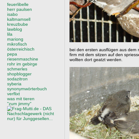
feuerlibelle
herr paulsen
isabo
kaltmamsell
kreuzbube
lawblog
lila
mariong
mikrofisch
österreichisch
bei den ersten ausflügen aus dem n
pepa
firm mit dem sitzen auf den spries
riesenmaschine
wollten dort geatzt werden.
rohr im gebirge
schmerles
shopblogger
sodazitron
syberia
synonymwörterbuch
verflixt
was mit tieren
"zum jimmy"