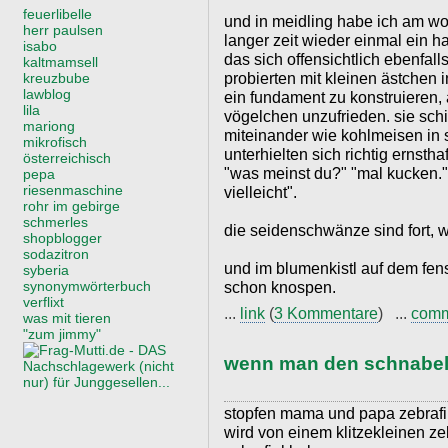
feuerlibelle
und in meidling habe ich am w
herr paulsen
langer zeit wieder einmal ein
isabo
das sich offensichtlich ebenfal
kaltmamsell
probierten mit kleinen ästchen
kreuzbube
lawblog
ein fundament zu konstruieren,
lila
vögelchen unzufrieden. sie schi
mariong
miteinander wie kohlmeisen in 
mikrofisch
unterhielten sich richtig ernsth
österreichisch
"was meinst du?" "mal kucken." 
pepa
riesenmaschine
vielleicht".
rohr im gebirge
schmerles
die seidenschwänze sind fort,
shopblogger
sodazitron
und im blumenkistl auf dem fen
syberia
synonymwörterbuch
schon knospen.
verflixt
...
link
(
3 Kommentare
) ...
com
was mit tieren
"zum jimmy"
wenn man den schnabel 
stopfen mama und papa zebrafin
wird von einem klitzekleinen ze