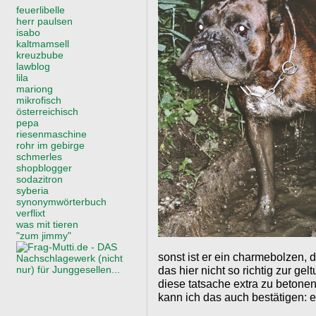
feuerlibelle
herr paulsen
isabo
kaltmamsell
kreuzbube
lawblog
lila
mariong
mikrofisch
österreichisch
pepa
riesenmaschine
rohr im gebirge
schmerles
shopblogger
sodazitron
syberia
synonymwörterbuch
verflixt
was mit tieren
"zum jimmy"
sonst ist er ein charmebolzen, 
das hier nicht so richtig zur ge
diese tatsache extra zu betonen
kann ich das auch bestätigen: er