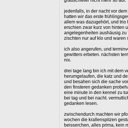
grauschleier nicht mehr so auf.
jedenfalls, in der nacht vor de
hatten wir das erste frühlingsge
allem was dazugehört, und trio h
erschien zwar kurz von hinten u
angelegenheiten aushäusig zu v
zischten nur auf klo und waren
ich also angerufen, und termin
gewitters erbeten. nächsten term
nix.
drei tage lang bin ich mit dem 
herumgelaufen, die katz und de
und besahen sich die sache von
den finsteren gedanken probehal
eine minute in den kennel zu tu
bei tag und bei nacht. vermutli
gedanken lesen.
zwischendurch machten wir pfoti
wochen die krallenspitzen gestutz
beisserchen, alles prima, kein m