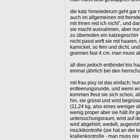
die katz hinwiederum geht gar n
auch im allgemeinen mit fremden
mit ihnen red ich nicht", und d
sie macht ausnahmen, aber nur s
zu überreden ein katzegeschirr
nicht passt wirft sie mit haaren, 
karnickel, so fein und dicht, un
grannen fast 4 cm. man muss a
all dies jedoch entbindet trio h
einmal jährlich bei den herrsch
mit frau pixy ist das einfach: h
entleerungsrunde, und wenn wir
kommen freut sie sich schon, al
hin. sie grüsst und wird begrüsst
(11,24 kg, also eines weniger als
wenig proper aber sie hält ihr g
untersuchungsraum, wird auf den
wird abgehört, wedelt, augen/oh
muckikontrolle (sie hat an der 
krallenkontrolle - man muss nix