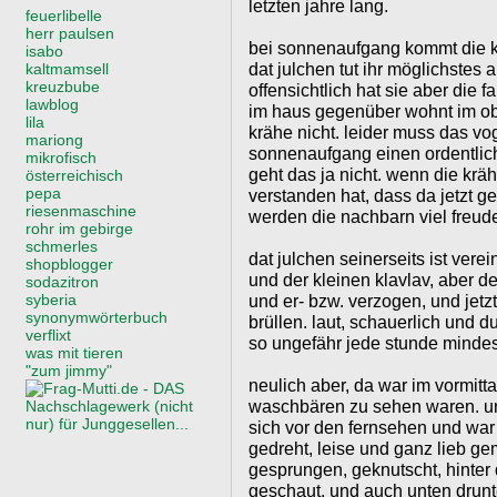
letzten jahre lang.
feuerlibelle
herr paulsen
bei sonnenaufgang kommt die kr
isabo
dat julchen tut ihr möglichste
kaltmamsell
kreuzbube
offensichtlich hat sie aber die 
lawblog
im haus gegenüber wohnt im ob
lila
krähe nicht. leider muss das vog
mariong
sonnenaufgang einen ordentlich 
mikrofisch
geht das ja nicht. wenn die kräh
österreichisch
pepa
verstanden hat, dass da jetzt g
riesenmaschine
werden die nachbarn viel freud
rohr im gebirge
schmerles
dat julchen seinerseits ist vere
shopblogger
und der kleinen klavlav, aber d
sodazitron
syberia
und er- bzw. verzogen, und jet
synonymwörterbuch
brüllen. laut, schauerlich und 
verflixt
so ungefähr jede stunde mindes
was mit tieren
"zum jimmy"
neulich aber, da war im vormitt
waschbären zu sehen waren. und
sich vor den fernsehen und war 
gedreht, leise und ganz lieb g
gesprungen, geknutscht, hinter
geschaut, und auch unten drunte