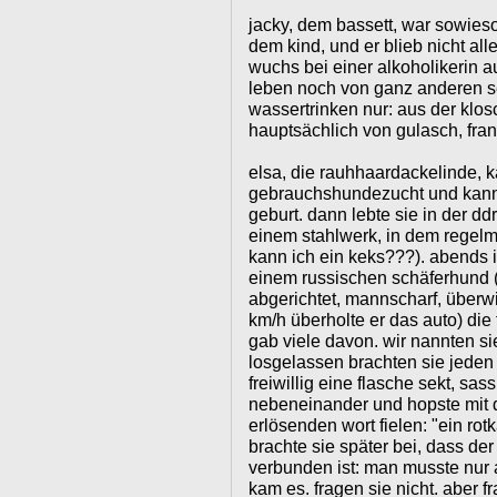
jacky, dem bassett, war sowieso
dem kind, und er blieb nicht all
wuchs bei einer alkoholikerin 
leben noch von ganz anderen sei
wassertrinken nur: aus der klos
hauptsächlich von gulasch, fra
elsa, die rauhhaardackelinde, 
gebrauchshundezucht und kannt
geburt. dann lebte sie in der d
einem stahlwerk, in dem regelm
kann ich ein keks???). abends i
einem russischen schäferhund
abgerichtet, mannscharf, überw
km/h überholte er das auto) die 
gab viele davon. wir nannten si
losgelassen brachten sie jeden t
freiwillig eine flasche sekt, sas
nebeneinander und hopste mit de
erlösenden wort fielen: "ein rot
brachte sie später bei, dass de
verbunden ist: man musste nur 
kam es. fragen sie nicht. aber 