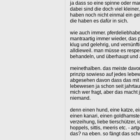
ja dass so eine spinne oder mau
dabei sind die doch viel kleiner,
haben noch nicht einmal ein geh
die haben es dafür in sich.
wie auch immer. pferdeliebhaber
mantraartig immer wieder, das pf
klug und gelehrig, und vernünf
alldieweil. man müsse es respek
behandeln, und überhaupt und a
meinethalben. das meiste davon 
prinzip sowieso auf jedes lebe
abgesehen davon dass das mit 
lebewesen ja schon seit jahrta
mich wer fragt, aber das macht 
niemand.
denn einen hund, eine katze, ein
einen kanari, einen goldhamste
verzeihung, liebe tierschützer, i
hoppels, sittis, meeris etc. - ar
das? na eben. so fängt das scho