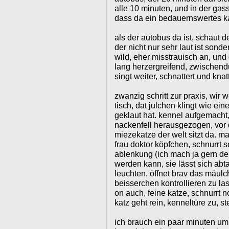
alle 10 minuten, und in der ga
dass da ein bedauernswertes kat
als der autobus da ist, schaut 
der nicht nur sehr laut ist sond
wild, eher misstrauisch an, und d
lang herzergreifend, zwischendu
singt weiter, schnattert und knatt
zwanzig schritt zur praxis, wir
tisch, dat julchen klingt wie ei
geklaut hat. kennel aufgemacht
nackenfell herausgezogen, vor d
miezekatze der welt sitzt da. man
frau doktor köpfchen, schnurrt s
ablenkung (ich mach ja gern den
werden kann, sie lässt sich abt
leuchten, öffnet brav das mäu
beisserchen kontrollieren zu las
on auch, feine katze, schnurrt n
katz geht rein, kenneltüre zu, s
ich brauch ein paar minuten um