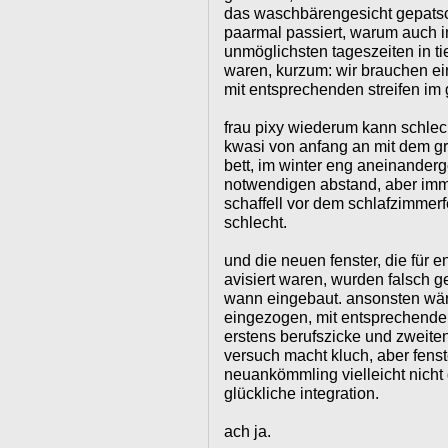
das waschbärengesicht gepatsch
paarmal passiert, warum auch 
unmöglichsten tageszeiten in ti
waren, kurzum: wir brauchen e
mit entsprechenden streifen im 
frau pixy wiederum kann schlec
kwasi von anfang an mit dem g
bett, im winter eng aneinander
notwendigen abstand, aber im
schaffell vor dem schlafzimmerfe
schlecht.
und die neuen fenster, die für
avisiert waren, wurden falsch g
wann eingebaut. ansonsten wäre
eingezogen, mit entsprechende
erstens berufszicke und zweitens
versuch macht kluch, aber fenst
neuankömmling vielleicht nicht 
glückliche integration.
ach ja.