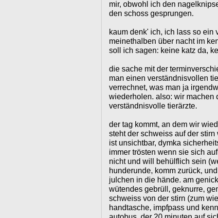
mir, obwohl ich den nagelknipser
den schoss gesprungen.
kaum denk' ich, ich lass so ein 
meinethalben über nacht im ken
soll ich sagen: keine katz da, ke
die sache mit der terminversc
man einen verständnisvollen tier
verrechnet, was man ja irgend
wiederholen. also: wir machen 
verständnisvolle tierärzte.
der tag kommt, an dem wir wied
steht der schweiss auf der stir
ist unsichtbar, dymka sicherheit
immer trösten wenn sie sich aufr
nicht und will behülflich sein 
hunderunde, komm zurück, und wa
julchen in die hände. am genick
wütendes gebrüll, geknurre, ge
schweiss von der stirn (zum wie
handtasche, impfpass und kenne
autobus, der 20 minuten auf sich