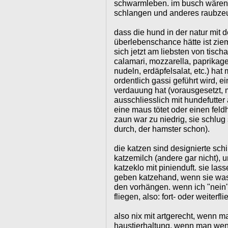
schwarmleben. im busch wären di
schlangen und anderes raubze
dass die hund in der natur mit 
überlebenschance hätte ist zie
sich jetzt am liebsten von tischa
calamari, mozzarella, paprikage
nudeln, erdäpfelsalat, etc.) hat 
ordentlich gassi geführt wird, 
verdauung hat (vorausgesetzt, m
ausschliesslich mit hundefutter 
eine maus tötet oder einen feldh
zaun war zu niedrig, sie schlug
durch, der hamster schon).
die katzen sind designierte schi
katzemilch (andere gar nicht), 
katzeklo mit pinienduft. sie las
geben katzehand, wenn sie was 
den vorhängen. wenn ich "nein"
fliegen, also: fort- oder weiterfli
also nix mit artgerecht, wenn ma
haustierhaltung, wenn man wen 