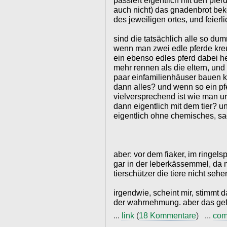
passiert eigentlich mit den pfer
auch nicht) das gnadenbrot be
des jeweiligen ortes, und feier
sind die tatsächlich alle so du
wenn man zwei edle pferde kre
ein ebenso edles pferd dabei 
mehr rennen als die eltern, und
paar einfamilienhäuser bauen k
dann alles? und wenn so ein pf
vielversprechend ist wie man u
dann eigentlich mit dem tier? un
eigentlich ohne chemisches, sa
aber: vor dem fiaker, im ringels
gar in der leberkässemmel, da 
tierschützer die tiere nicht sehe
irgendwie, scheint mir, stimmt 
der wahrnehmung. aber das gefüh
...
link
(
18 Kommentare
) ...
com