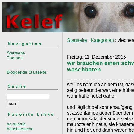
Startseite
:
Kategorien
: viecher
Navigation
Startseite
Freitag, 11. Dezember 2015
Themen
wir brauchen einen sch
waschbären
Blogger.de Startseite
weil es nämlich an dem ist, da
Suche
selig befreundet war. eine hüb
wohnhafte nebelkrähe.
und täglich bei sonnenaufgang 
strassenlampe gegenüber dem f
Favorite Links
den herrn katz, der seinerseits
ac-austria
maunzte er hinaus, sie knatterte
haustiersuche
hin und her, und dann waren bei