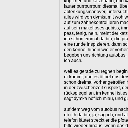
köpfchen und katzehand, und 
lauter purrpurrpurr. diesmal übe
ablenkungsmanöver, untersuchun
alles wird von dymka mit wohlwo
auf zum zähnekontrollieren macht
auf sein makelloses gebiss, imm
pass, fertig, nein, meint der ka
ich schon einmal da bin, die p
eine runde inspizieren. dann sc
den kennel hinein wie er vorher 
begeben uns richtung autobus. fr
ich auch.
weil es gerade zu regnen begin
er kommt, und es öffnet uns ders
schon dreimal vorher getroffen h
in der zwischenzeit suspekt, de
rückspiegel an. im kennel ist es s
sagt dymka höflich miau, und gut
auf dem weg vom autobus nach 
ob ich da bin, ja, sag ich, und 
telefon läutet streckt er die pfot
bitte wieder hinaus, wenn das 