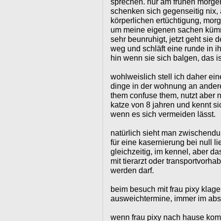
sprechen. nur am frühen morgen
schenken sich gegenseitig nix, 
körperlichen ertüchtigung, morg
um meine eigenen sachen kümme
sehr beunruhigt, jetzt geht sie
weg und schläft eine runde in 
hin wenn sie sich balgen, das i
wohlweislich stell ich daher ei
dinge in der wohnung an andere
them confuse them, nutzt aber n
katze von 8 jahren und kennt si
wenn es sich vermeiden lässt.
natürlich sieht man zwischendu
für eine kasernierung bei null l
gleichzeitig, im kennel, aber da
mit tierarzt oder transportvorha
werden darf.
beim besuch mit frau pixy klage 
ausweichtermine, immer im abst
wenn frau pixy nach hause komm