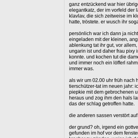
ganz entzückend war hier übri
elegantkatz, der im vorfeld der
klavlav, die sich zeitweise im 
hatte, tröstete. er wusch ihr sog
persönlich war ich dann ja nic
eingeladen mit der kleinen, a
ablenkung tat ihr gut, vor allem
ungarin ist und daher frau pixy 
konnte. und kochen tut die dame
und immer noch ein löfferl rahm
immer was.
als wir um 02.00 uhr früh nach
tierschützer-tat im neuen jahr: ic
piepkie mit dem gebrochenen u
heraus und zog ihm den hals lan
das der schlag getroffen hatte.
die anderen sassen verstört au
der grund? oh, irgend ein gottv
gefunden im hof vor dem fenster,