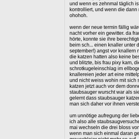
und wenn es zehnmal täglich is
kontrolliert, und wenn die dann 
ohohoh.
wenn der neue termin fällig wär
nacht vorher ein gewitter. da fra
hörte, konnte sie ihre berechtigt
beim sch... einen knaller unter
september!) angst vor knallern 
die katzen hatten also keine b
und blitzte, bis frau pixy kam,
schrotkugeleinschlag im ellbo
knallereien jeder art eine mitt
und nicht weiss wohin mit sich s
katzen jetzt auch vor dem donner
staubsauger wurscht war als si
gelernt dass staubsauger katze
man sich daher vor ihnen verst
um unnötige aufregung der lieb
ich also alle staubsaugversuch
mai wechseln die drei bloss vo
wenn man sich einmal daran gewö