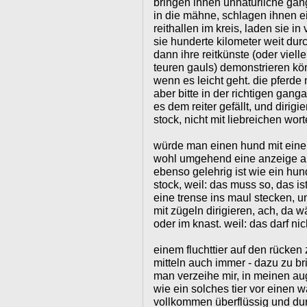
bringen ihnen unnatürliche gang
in die mähne, schlagen ihnen eis
reithallen im kreis, laden sie i
sie hunderte kilometer weit durc
dann ihre reitkünste (oder viell
teuren gauls) demonstrieren kö
wenn es leicht geht. die pferde
aber bitte in der richtigen gan
es dem reiter gefällt, und dirig
stock, nicht mit liebreichen wort
würde man einen hund mit eine
wohl umgehend eine anzeige au
ebenso gelehrig ist wie ein hun
stock, weil: das muss so, das i
eine trense ins maul stecken, u
mit zügeln dirigieren, ach, da w
oder im knast. weil: das darf nich
einem fluchttier auf den rücken
mitteln auch immer - dazu zu br
man verzeihe mir, in meinen aug
wie ein solches tier vor einen 
vollkommen überflüssig und dur