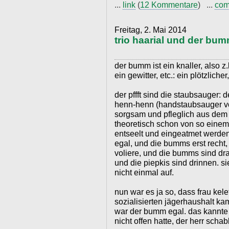
...
link
(
12 Kommentare
) ...
com
Freitag, 2. Mai 2014
trio haarial und der bum
der bumm ist ein knaller, also z
ein gewitter, etc.: ein plötzlicher
der pffft sind die staubsauger: 
henn-henn (handstaubsauger von
sorgsam und pfleglich aus dem 
theoretisch schon von so eine
entseelt und eingeatmet werden 
egal, und die bumms erst recht, 
voliere, und die bumms sind d
und die piepkis sind drinnen. si
nicht einmal auf.
nun war es ja so, dass frau kel
sozialisierten jägerhaushalt k
war der bumm egal. das kannte 
nicht offen hatte, der herr scha