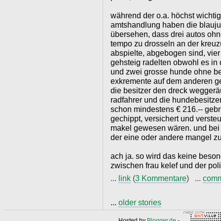
während der o.a. höchst wichti
amtshandlung haben die blaujus
übersehen, dass drei autos ohn
tempo zu drosseln an der kreuzu
abspielte, abgebogen sind, vier
gehsteig radelten obwohl es in 
und zwei grosse hunde ohne be
exkremente auf dem anderen ge
die besitzer den dreck weggerä
radfahrer und die hundebesitze
schon mindestens € 216.-- geb
gechippt, versichert und verste
makel gewesen wären. und bei 
der eine oder andere mangel z
ach ja. so wird das keine beso
zwischen frau kelef und der poli
...
link
(
3 Kommentare
) ...
com
...
older stories
Hosted by
Blogger.de
-