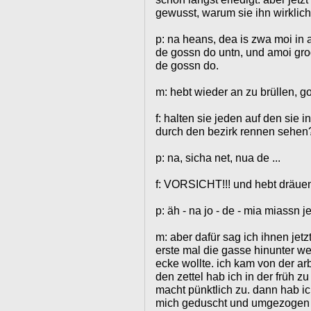
gewusst, warum sie ihn wirklic
p: na heans, dea is zwa moi in
de gossn do untn, und amoi gro
de gossn do.
m: hebt wieder an zu brüllen, go
f: halten sie jeden auf den sie
durch den bezirk rennen sehen
p: na, sicha net, nua de ...
f: VORSICHT!!! und hebt dräuen
p: äh - na jo - de - mia miassn j
m: aber dafür sag ich ihnen jetz
erste mal die gasse hinunter wei
ecke wollte. ich kam von der arb
den zettel hab ich in der früh 
macht pünktlich zu. dann hab i
mich geduscht und umgezogen 