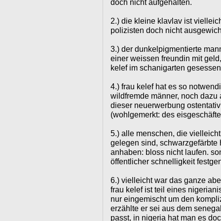
doch nicht aufgehalten.
2.) die kleine klavlav ist viellei
polizisten doch nicht ausgewic
3.) der dunkelpigmentierte mann
einer weissen freundin mit geld,
kelef im schanigarten gesessen
4.) frau kelef hat es so notwend
wildfremde männer, noch dazu af
dieser neuerwerbung ostentativ
(wohlgemerkt: des eisgeschäftes
5.) alle menschen, die vielleich
gelegen sind, schwarzgefärbte 
anhaben: bloss nicht laufen. s
öffentlicher schnelligkeit fest
6.) vielleicht war das ganze abe
frau kelef ist teil eines nigeria
nur eingemischt um den kompliz
erzählte er sei aus dem senega
passt, in nigeria hat man es do