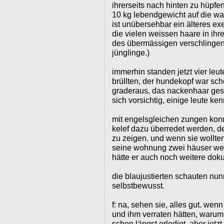
ihrerseits nach hinten zu hüpfen.
10 kg lebendgewicht auf die wa
ist unübersehbar ein älteres exe
die vielen weissen haare in ihr
des übermässigen verschlingens 
jünglinge.)
immerhin standen jetzt vier leut
brüllten, der hundekopf war sch
graderaus, das nackenhaar gest
sich vorsichtig, einige leute ke
mit engelsgleichen zungen konn
kelef dazu überredet werden, d
zu zeigen. und wenn sie wollten
seine wohnung zwei häuser weit
hätte er auch noch weitere doku
die blaujustierten schauten nu
selbstbewusst.
f: na, sehen sie, alles gut. wenn
und ihm verraten hätten, warum 
schon längst erledigt. aber jetz