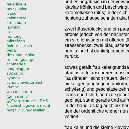
und es begab sich in der vorwoc
feuerlibelle
klavlav fröhlich und beschwingt 
herr paulsen
karamelkekse intus) in der sic
isabo
richtung zuhause schritten aka 
kaltmamsell
kreuzbube
lawblog
zwei häuserblocks und ein paar 
lila
ertönte jedoch von der nächsten
mariong
ein streifenwagen mit offenen t
mikrofisch
strassenecke, zwei blaujustierte
österreichisch
pepa
nun ja, höchst dunkelpigmentier
riesenmaschine
zurück.
rohr im gebirge
schmerles
sowas gefällt frau kelef grundsä
shopblogger
blaujustierte anschreien muss 
sodazitron
syberia
"ausländer", schon trauen. der 
synonymwörterbuch
pickeligen jünglinge in uniform,
verflixt
schwierig) und geschätzte zehn 
was mit tieren
jeans und t-shirt, normale gepu
"zum jimmy"
gepflegt, stand gerade und aufr
in der hand. es lag auch nix h
den der ordentliche wiener nun 
verliert.
frau kelef und die kleine klavla