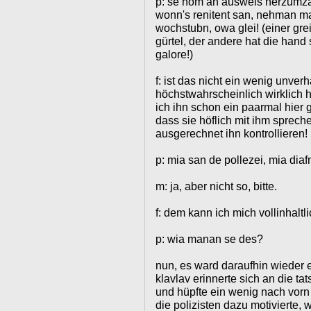
p: se hom an ausweis herzumz
wonn's renitent san, nehman ma
wochstubn, owa glei! (einer gre
gürtel, der andere hat die han
galore!)
f: ist das nicht ein wenig unve
höchstwahrscheinlich wirklich h
ich ihn schon ein paarmal hier 
dass sie höflich mit ihm sprech
ausgerechnet ihn kontrollieren!
p: mia san de pollezei, mia diafm
m: ja, aber nicht so, bitte.
f: dem kann ich mich vollinhaltl
p: wia manan se des?
nun, es ward daraufhin wieder ei
klavlav erinnerte sich an die tat
und hüpfte ein wenig nach vorn
die polizisten dazu motivierte, 