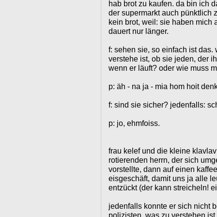
hab brot zu kaufen. da bin ich 
der supermarkt auch pünktlich 
kein brot, weil: sie haben mich a
dauert nur länger.
f: sehen sie, so einfach ist das
verstehe ist, ob sie jeden, der ih
wenn er läuft? oder wie muss 
p: äh - na ja - mia hom hoit denkt
f: sind sie sicher? jedenfalls: 
p: jo, ehmfoiss.
frau kelef und die kleine klavl
rotierenden herrn, der sich um
vorstellte, dann auf einen kaff
eisgeschäft, damit uns ja alle l
entzückt (der kann streicheln! e
jedenfalls konnte er sich nicht 
polizisten, was zu verstehen is