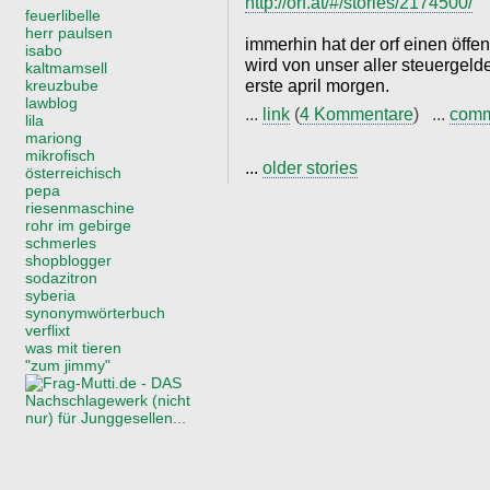
http://orf.at/#/stories/2174500/
feuerlibelle
herr paulsen
immerhin hat der orf einen öffen
isabo
wird von unser aller steuergeld
kaltmamsell
erste april morgen.
kreuzbube
lawblog
...
link
(
4 Kommentare
) ...
com
lila
mariong
mikrofisch
...
older stories
österreichisch
pepa
riesenmaschine
rohr im gebirge
schmerles
shopblogger
sodazitron
syberia
synonymwörterbuch
verflixt
was mit tieren
"zum jimmy"