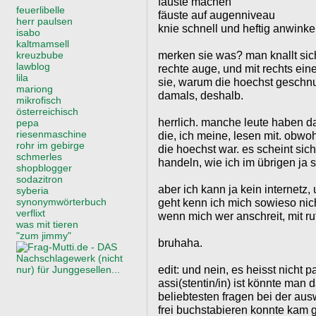
fäuste machen
feuerlibelle
fäuste auf augenniveau
herr paulsen
knie schnell und heftig anwinke
isabo
kaltmamsell
merken sie was? man knallt sich
kreuzbube
lawblog
rechte auge, und mit rechts ein
lila
sie, warum die hoechst geschnu
mariong
damals, deshalb.
mikrofisch
österreichisch
herrlich. manche leute haben da
pepa
riesenmaschine
die, ich meine, lesen mit. obwo
rohr im gebirge
die hoechst war. es scheint sic
schmerles
handeln, wie ich im übrigen ja 
shopblogger
sodazitron
aber ich kann ja kein internetz
syberia
synonymwörterbuch
geht kenn ich mich sowieso nic
verflixt
wenn mich wer anschreit, mit ru
was mit tieren
"zum jimmy"
bruhaha.
edit: und nein, es heisst nicht 
assi(stentin/in) ist könnte man
beliebtesten fragen bei der aus
frei buchstabieren konnte kam g