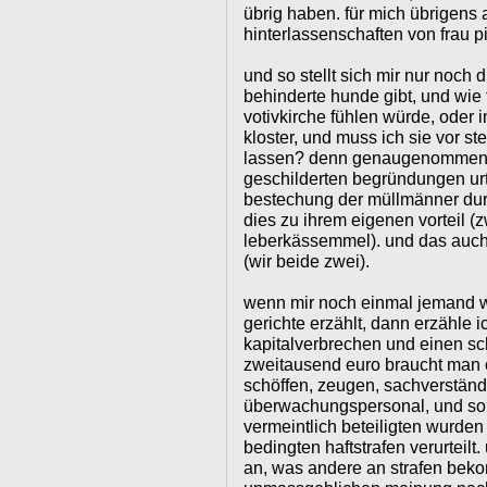
übrig haben. für mich übrigens 
hinterlassenschaften von frau p
und so stellt sich mir nur noch 
behinderte hunde gibt, und wie f
votivkirche fühlen würde, oder 
kloster, und muss ich sie vor st
lassen? denn genaugenommen 
geschilderten begründungen urtei
bestechung der müllmänner durc
dies zu ihrem eigenen vorteil (z
leberkässemmel). und das auch
(wir beide zwei).
wenn mir noch einmal jemand w
gerichte erzählt, dann erzähle i
kapitalverbrechen und einen sc
zweitausend euro braucht man o
schöffen, zeugen, sachverstän
überwachungspersonal, und so w
vermeintlich beteiligten wurde
bedingten haftstrafen verurteilt
an, was andere an strafen beko