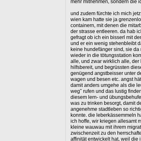
mehr mitnehmen, sondern die id
und zudem fürchte ich mich jetzt
wien kam hatte sie ja grenzenl
containern, mit denen die mitar
der strasse entleeren. da hab i
gefragt ob ich ein bisserl mit 
und er ein wenig stehenbleibt d
keine hundefänger sind, sie da 
wieder in die tötungsstation ko
alle, und zwar wirklich alle, de
hilfsbereit, und begrüssten die
genügend angstbeisser unter de
wagen und besen etc. angst hä
damit anders umgehe als die le
weg" rufen und das lustig finde
diesem lern- und übungsbehuf
was zu trinken besorgt, damit 
angenehme stadtleben so richt
konnte. die leberkässemmeln ha
ich hoffe, wir kriegen allesamt
kleine wauwau mit ihrem migrati
zwischenzeit zu den herrschafte
affinität entwickelt hat, weil die