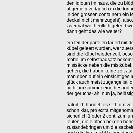
den idioten im haus, die zu blö
allgemein vertäglich in die tonn
in den grossen containern ein l
deckel nicht mehr zugeht), also
zweimal wöchentlich geleert we
dann geht das wie weiter?
ein teil der parteien lauert mit
kübel geleert wurden, wer zuer
sind die kübel wieder voll, be
möbel im selbstbausatz bekomme
mistsäcke neben die mistkübel, 
gehen, die haben keine zeit auf 
man eben auf ein einsichtiges 
glück auch meist zugange ist, o
nicht. im sommer eine besondere
der geruchs- äh, nun ja, belästi
natürlich handelt es sich um vol
schon klar, pro extra mitgenom
sicherlich 1 oder 2 cent. zum u
leuten, die einfach bei den ho
zustandebringen um die sackelrn
auch die kraft nicht haben den 