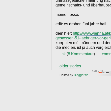
unmassgeblichen meinung nach, 
gemeinschafts- und überhaupt-
meine fresse.
edit: es drohen fünf jahre haft.
dem hier:
http://www.vienna.at/
gestossen-51-jaehriger-vor-ger
korrputen müllmännern und den 
die medien. ist ja auch vergleic
...
link
(
8 Kommentare
) ...
com
...
older stories
Hosted by
Blogger.de
-