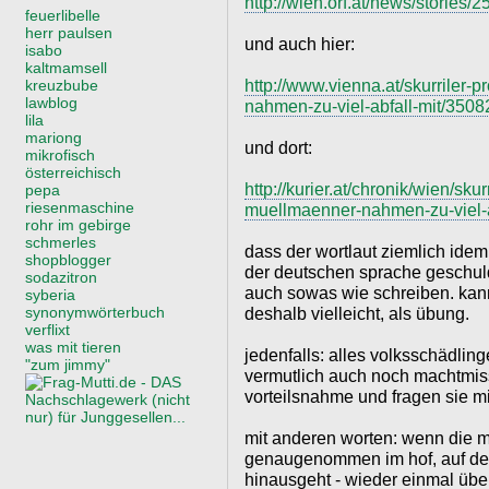
http://wien.orf.at/news/stories/
feuerlibelle
herr paulsen
und auch hier:
isabo
kaltmamsell
http://www.vienna.at/skurriler-
kreuzbube
lawblog
nahmen-zu-viel-abfall-mit/350
lila
mariong
und dort:
mikrofisch
österreichisch
http://kurier.at/chronik/wien/sku
pepa
riesenmaschine
muellmaenner-nahmen-zu-viel-a
rohr im gebirge
schmerles
dass der wortlaut ziemlich idem 
shopblogger
der deutschen sprache geschulde
sodazitron
auch sowas wie schreiben. kann
syberia
synonymwörterbuch
deshalb vielleicht, als übung.
verflixt
was mit tieren
jedenfalls: alles volksschädling
"zum jimmy"
vermutlich auch noch machtmi
vorteilsnahme und fragen sie mi
mit anderen worten: wenn die mi
genaugenommen im hof, auf den 
hinausgeht - wieder einmal über