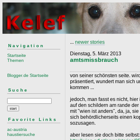
...
newer stories
Navigation
Dienstag, 5. März 2013
Startseite
amtsmissbrauch
Themen
von seiner schönsten seite. wi
Blogger.de Startseite
präsentiert, wundert man sich u
kommen ...
Suche
jedoch, man fasst es nicht, hier
auf den schildern am rande der
mit "wien ist anders", da, ja, s
sich behördlicherseits einen kop
Favorite Links
sozusagen.
ac-austria
haustiersuche
aber lesen sie doch bitte selbst: