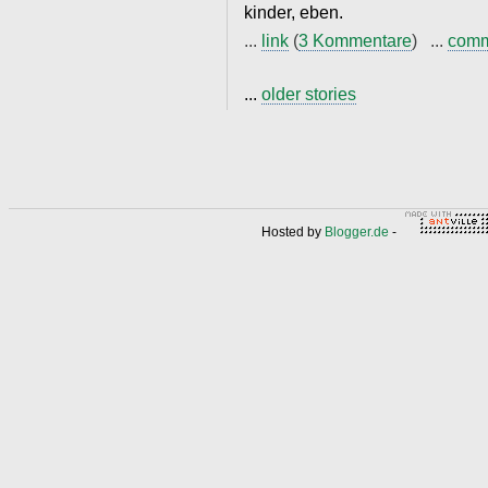
kinder, eben.
...
link
(
3 Kommentare
) ...
com
...
older stories
Hosted by
Blogger.de
-