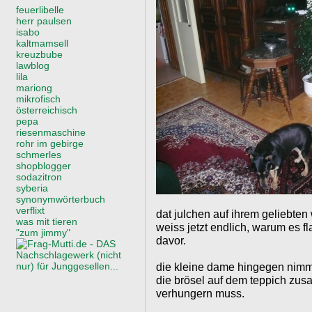
feuerlibelle
herr paulsen
isabo
kaltmamsell
kreuzbube
lawblog
lila
mariong
mikrofisch
österreichisch
pepa
riesenmaschine
rohr im gebirge
schmerles
shopblogger
sodazitron
syberia
synonymwörterbuch
verflixt
dat julchen auf ihrem geliebt
was mit tieren
weiss jetzt endlich, warum es fl
"zum jimmy"
davor.
die kleine dame hingegen nimmt
die brösel auf dem teppich zus
verhungern muss.