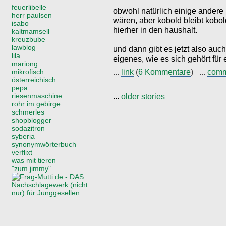
feuerlibelle
obwohl natürlich einige ander
herr paulsen
wären, aber kobold bleibt kobol
isabo
hierher in den haushalt.
kaltmamsell
kreuzbube
lawblog
und dann gibt es jetzt also auc
lila
eigenes, wie es sich gehört für e
mariong
...
link
(
6 Kommentare
) ...
com
mikrofisch
österreichisch
pepa
riesenmaschine
...
older stories
rohr im gebirge
schmerles
shopblogger
sodazitron
syberia
synonymwörterbuch
verflixt
was mit tieren
"zum jimmy"