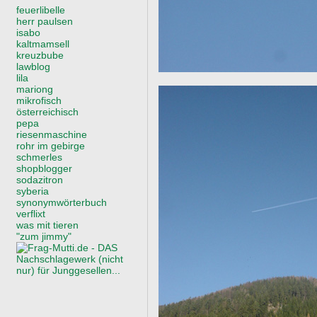
feuerlibelle
herr paulsen
isabo
kaltmamsell
kreuzbube
lawblog
lila
mariong
mikrofisch
österreichisch
pepa
riesenmaschine
rohr im gebirge
schmerles
shopblogger
sodazitron
syberia
synonymwörterbuch
verflixt
was mit tieren
"zum jimmy"