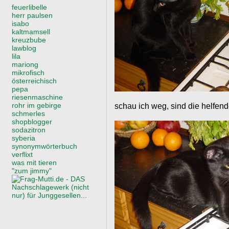
feuerlibelle
herr paulsen
isabo
kaltmamsell
kreuzbube
lawblog
lila
mariong
mikrofisch
österreichisch
pepa
riesenmaschine
rohr im gebirge
schau ich weg, sind die helfend
schmerles
shopblogger
sodazitron
syberia
synonymwörterbuch
verflixt
was mit tieren
"zum jimmy"