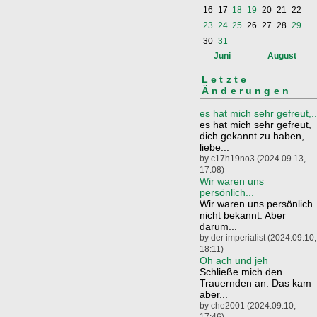
16
17
18
19
20
21
22
23
24
25
26
27
28
29
30
31
Juni
August
Letzte
Änderungen
es hat mich sehr gefreut,..
es hat mich sehr gefreut,
dich gekannt zu haben,
liebe...
by c17h19no3 (2024.09.13,
17:08)
Wir waren uns
persönlich...
Wir waren uns persönlich
nicht bekannt. Aber
darum...
by der imperialist (2024.09.10,
18:11)
Oh ach und jeh
Schließe mich den
Trauernden an. Das kam
aber...
by che2001 (2024.09.10,
17:46)