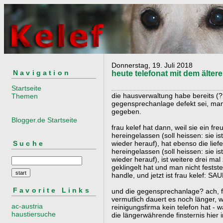
Donnerstag, 19. Juli 2018
Navigation
heute telefonat mit dem älter
Startseite
die hausverwaltung habe bereits (
Themen
gegensprechanlage defekt sei, man 
gegeben.
Blogger.de Startseite
frau kelef hat dann, weil sie ein fr
hereingelassen (soll heissen: sie i
Suche
wieder herauf), hat ebenso die lief
hereingelassen (soll heissen: sie i
wieder herauf), ist weitere drei mal
geklingelt hat und man nicht fests
handle, und jetzt ist frau kelef: SA
Favorite Links
und die gegensprechanlage? ach, f
vermutlich dauert es noch länger, we
ac-austria
reinigungsfirma kein telefon hat - w
haustiersuche
die längerwährende finsternis hier 