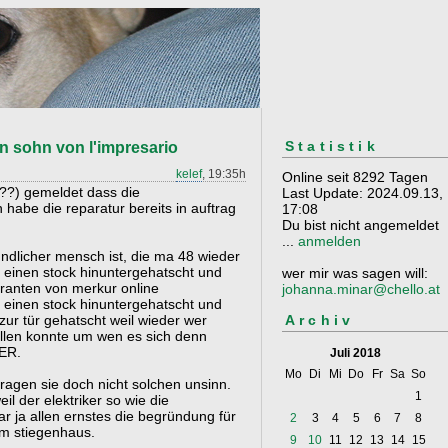
Statistik
en sohn von l'impresario
kelef
, 19:35h
Online seit 8292 Tagen
???) gemeldet dass die
Last Update: 2024.09.13,
habe die reparatur bereits in auftrag
17:08
Du bist nicht angemeldet
...
anmelden
eundlicher mensch ist, die ma 48 wieder
st einen stock hinuntergehatscht und
wer mir was sagen will:
eranten von merkur online
johanna.minar@chello.at
st einen stock hinuntergehatscht und
Archiv
 zur tür gehatscht weil wieder wer
tellen konnte um wen es sich denn
UER.
Juli 2018
Mo
Di
Mi
Do
Fr
Sa
So
ragen sie doch nicht solchen unsinn.
1
il der elektriker so wie die
ar ja allen ernstes die begründung für
2
3
4
5
6
7
8
im stiegenhaus.
9
10
11
12
13
14
15