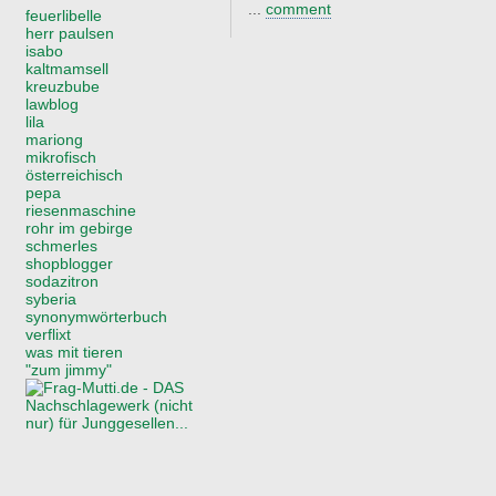
...
comment
feuerlibelle
herr paulsen
isabo
kaltmamsell
kreuzbube
lawblog
lila
mariong
mikrofisch
österreichisch
pepa
riesenmaschine
rohr im gebirge
schmerles
shopblogger
sodazitron
syberia
synonymwörterbuch
verflixt
was mit tieren
"zum jimmy"