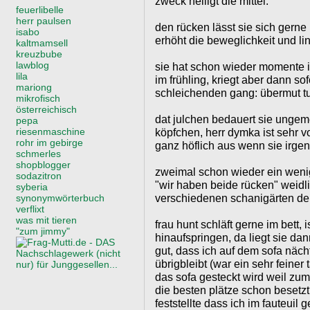
zweck heiligt die mittel.
feuerlibelle
herr paulsen
den rücken lässt sie sich gern
isabo
erhöht die beweglichkeit und li
kaltmamsell
kreuzbube
lawblog
sie hat schon wieder momente i
lila
im frühling, kriegt aber dann so
mariong
schleichenden gang: übermut tut
mikrofisch
österreichisch
dat julchen bedauert sie ungem
pepa
riesenmaschine
köpfchen, herr dymka ist sehr vo
rohr im gebirge
ganz höflich aus wenn sie irge
schmerles
shopblogger
zweimal schon wieder ein wen
sodazitron
"wir haben beide rücken" weidl
syberia
verschiedenen schanigärten den
synonymwörterbuch
verflixt
was mit tieren
frau hunt schläft gerne im bett,
"zum jimmy"
hinaufspringen, da liegt sie da
gut, dass ich auf dem sofa näch
übrigbleibt (war ein sehr feiner
das sofa gesteckt wird weil zu
die besten plätze schon besetzt?
feststellte dass ich im fauteuil