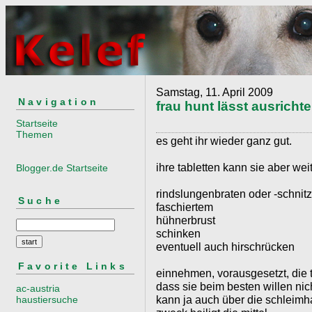
Samstag, 11. April 2009
Navigation
frau hunt lässt ausricht
Startseite
Themen
es geht ihr wieder ganz gut.
ihre tabletten kann sie aber wei
Blogger.de Startseite
rindslungenbraten oder -schnit
Suche
faschiertem
hühnerbrust
schinken
eventuell auch hirschrücken
Favorite Links
einnehmen, vorausgesetzt, die ta
dass sie beim besten willen nic
ac-austria
kann ja auch über die schleimha
haustiersuche