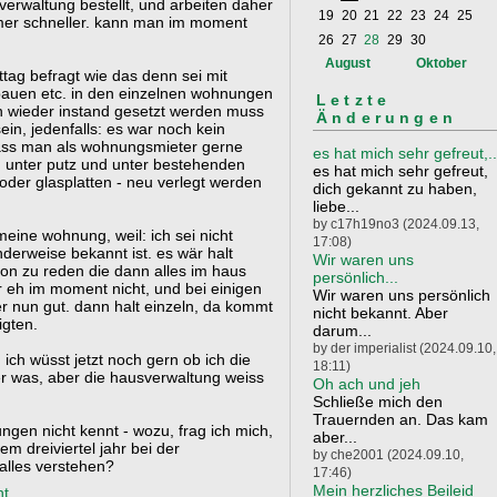
sverwaltung bestellt, und arbeiten daher
19
20
21
22
23
24
25
mer schneller. kann man im moment
26
27
28
29
30
August
Oktober
ttag befragt wie das denn sei mit
bauen etc. in den einzelnen wohnungen
Letzte
nn wieder instand gesetzt werden muss
Änderungen
sein, jedenfalls: es war noch kein
dass man als wohnungsmieter gerne
es hat mich sehr gefreut,..
n unter putz und unter bestehenden
es hat mich sehr gefreut,
oder glasplatten - neu verlegt werden
dich gekannt zu haben,
liebe...
by c17h19no3 (2024.09.13,
meine wohnung, weil: ich sei nicht
17:08)
erweise bekannt ist. es wär halt
Wir waren uns
son zu reden die dann alles im haus
persönlich...
ier eh im moment nicht, und bei einigen
Wir waren uns persönlich
r nun gut. dann halt einzeln, da kommt
nicht bekannt. Aber
igten.
darum...
by der imperialist (2024.09.10,
. ich wüsst jetzt noch gern ob ich die
18:11)
r was, aber die hausverwaltung weiss
Oh ach und jeh
Schließe mich den
Trauernden an. Das kam
gen nicht kennt - wozu, frag ich mich,
aber...
m dreiviertel jahr bei der
by che2001 (2024.09.10,
alles verstehen?
17:46)
Mein herzliches Beileid
t