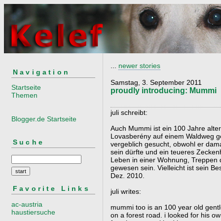
...
newer stories
Navigation
Samstag, 3. September 2011
Startseite
proudly introducing: Mummi
Themen
juli schreibt:
Blogger.de Startseite
Auch Mummi ist ein 100 Jahre alter 
Lovasberény auf einem Waldweg ge
Suche
vergeblich gesucht, obwohl er dam
sein dürfte und ein teueres Zecke
Leben in einer Wohnung, Treppen d
gewesen sein. Vielleicht ist sein Be
Dez. 2010.
Favorite Links
juli writes:
ac-austria
mummi too is an 100 year old gentl
haustiersuche
on a forest road. i looked for his ow