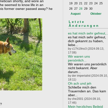
etician shortly, and wore an
19
20
21
22
23
24
25
 he seemed to know life in an
 his former owner passed away? he
26
27
28
29
30
August
Oktober
Letzte
Änderungen
es hat mich sehr gefreut,..
es hat mich sehr gefreut,
dich gekannt zu haben,
liebe...
by c17h19no3 (2024.09.13,
17:08)
Wir waren uns
persönlich...
Wir waren uns persönlich
nicht bekannt. Aber
darum...
by der imperialist (2024.09.10,
18:11)
Oh ach und jeh
Schließe mich den
Trauernden an. Das kam
aber...
by che2001 (2024.09.10,
17:46)
e?
Mein herzliches Beileid