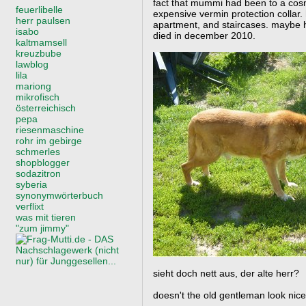
fact that mummi had been to a cosm
feuerlibelle
expensive vermin protection collar.
herr paulsen
apartment, and staircases. maybe
isabo
died in december 2010.
kaltmamsell
kreuzbube
lawblog
lila
mariong
mikrofisch
österreichisch
pepa
riesenmaschine
rohr im gebirge
schmerles
shopblogger
sodazitron
syberia
synonymwörterbuch
verflixt
was mit tieren
"zum jimmy"
sieht doch nett aus, der alte herr?
doesn't the old gentleman look nic