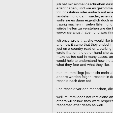
juli hat mir einmal geschrieben das
erlebt haben, und wie es gekommen 
tötungsstation oder einfach auf ein
landeten. und dann wieder, einen sat
wolle sie es dann eigentlich doch n
traurig machen in vielen fällen, und
würde helfen zu verstehen wie die 
wovor sie angst haben und was ihne
juli once wrote that she would like
and how it came that they ended in a
just on a country road or a parking 
wrote that on the other hand she ac
make us too sad in many cases, and
would help to understand how the 
what they fear and what they like.
nun, mummi liegt jetzt nicht mehr al
andere werden folgen. respekt in d
respekt nach dem tod.
und respekt vor den menschen, die 
well, mummi does not rest alone an
others will follow. they were respect
respected after death as well.