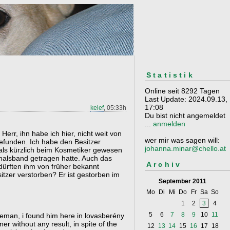
Statistik
Online seit 8292 Tagen
Last Update: 2024.09.13,
17:08
kelef
, 05:33h
Du bist nicht angemeldet
...
anmelden
Herr, ihn habe ich hier, nicht weit von
wer mir was sagen will:
funden. Ich habe den Besitzer
johanna.minar@chello.at
als kürzlich beim Kosmetiker gewesen
nhalsband getragen hatte. Auch das
Archiv
ürften ihm von früher bekannt
sitzer verstorben? Er ist gestorben im
September 2011
Mo
Di
Mi
Do
Fr
Sa
So
1
2
3
4
5
6
7
8
9
10
11
eman, i found him here in lovasberény
ner without any result, in spite of the
12
13
14
15
16
17
18