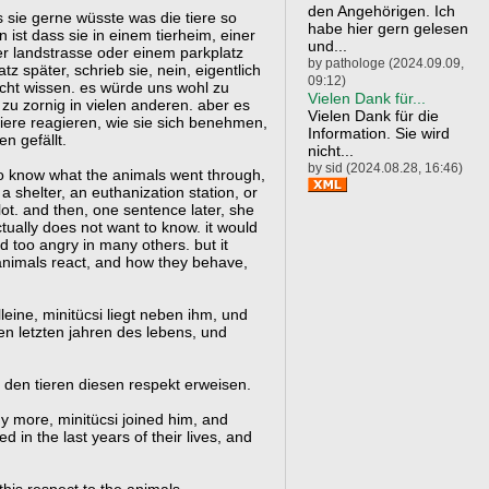
den Angehörigen. Ich
s sie gerne wüsste was die tiere so
habe hier gern gelesen
ist dass sie in einem tierheim, einer
und...
er landstrasse oder einem parkplatz
by pathologe (2024.09.09,
z später, schrieb sie, nein, eigentlich
09:12)
icht wissen. es würde uns wohl zu
Vielen Dank für...
 zu zornig in vielen anderen. aber es
Vielen Dank für die
tiere reagieren, wie sie sich benehmen,
Information. Sie wird
n gefällt.
nicht...
by sid (2024.08.28, 16:46)
 to know what the animals went through,
 shelter, an euthanization station, or
lot. and then, one sentence later, she
tually does not want to know. it would
 too angry in many others. but it
animals react, and how they behave,
leine, minitücsi liegt neben ihm, und
en letzten jahren des lebens, und
den tieren diesen respekt erweisen.
y more, minitücsi joined him, and
ed in the last years of their lives, and