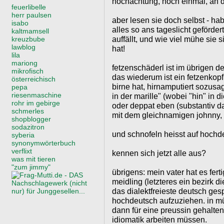
hochachtung, noch einmal, an 
feuerlibelle
herr paulsen
aber lesen sie doch selbst - ha
isabo
alles so ans tageslicht geförder
kaltmamsell
auffällt, und wie viel mühe sie 
kreuzbube
lawblog
hat!
lila
mariong
fetzenschäderl ist im übrigen d
mikrofisch
das wiederum ist ein fetzenkopf,
österreichisch
birne hat, hirnamputiert sozus
pepa
riesenmaschine
in der marille" (wobei "hin" in d
rohr im gebirge
oder deppat eben (substantiv d
schmerles
mit dem gleichnamigen johnny, ob
shopblogger
sodazitron
und schnofeln heisst auf hoch
syberia
synonymwörterbuch
verflixt
kennen sich jetzt alle aus?
was mit tieren
"zum jimmy"
übrigens: mein vater hat es fert
meidling (letzteres ein bezirk d
das dialektfreieste deutsch gesp
hochdeutsch aufzuziehen. in m
dann für eine preussin gehalten
idiomatik arbeiten müssen.