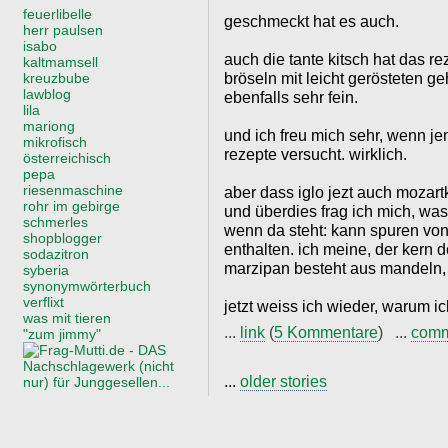
feuerlibelle
geschmeckt hat es auch.
herr paulsen
isabo
auch die tante kitsch hat das re
kaltmamsell
bröseln mit leicht gerösteten g
kreuzbube
lawblog
ebenfalls sehr fein.
lila
mariong
und ich freu mich sehr, wenn j
mikrofisch
rezepte versucht. wirklich.
österreichisch
pepa
riesenmaschine
aber dass iglo jezt auch mozartk
rohr im gebirge
und überdies frag ich mich, was 
schmerles
wenn da steht: kann spuren vo
shopblogger
enthalten. ich meine, der kern 
sodazitron
marzipan besteht aus mandeln,
syberia
synonymwörterbuch
verflixt
jetzt weiss ich wieder, warum ic
was mit tieren
...
link
(
5 Kommentare
) ...
com
"zum jimmy"
...
older stories