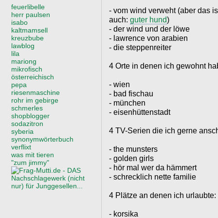
feuerlibelle
- vom wind verweht (aber das is
herr paulsen
auch:
guter hund
)
isabo
- der wind und der löwe
kaltmamsell
- lawrence von arabien
kreuzbube
lawblog
- die steppenreiter
lila
mariong
4 Orte in denen ich gewohnt ha
mikrofisch
österreichisch
- wien
pepa
riesenmaschine
- bad fischau
rohr im gebirge
- münchen
schmerles
- eisenhüttenstadt
shopblogger
sodazitron
4 TV-Serien die ich gerne ansc
syberia
synonymwörterbuch
verflixt
- the munsters
was mit tieren
- golden girls
"zum jimmy"
- hör mal wer da hämmert
- schrecklich nette familie
4 Plätze an denen ich urlaubte:
- korsika