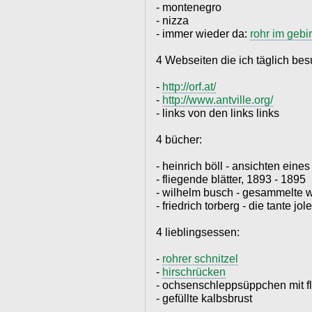
- montenegro
- nizza
- immer wieder da:
rohr im gebi
4 Webseiten die ich täglich be
-
http://orf.at/
-
http://www.antville.org/
- links von den links links
4 bücher:
- heinrich böll - ansichten eine
- fliegende blätter, 1893 - 1895
- wilhelm busch - gesammelte 
- friedrich torberg - die tante jol
4 lieblingsessen:
-
rohrer schnitzel
-
hirschrücken
- ochsenschleppsüppchen mit f
- gefüllte kalbsbrust