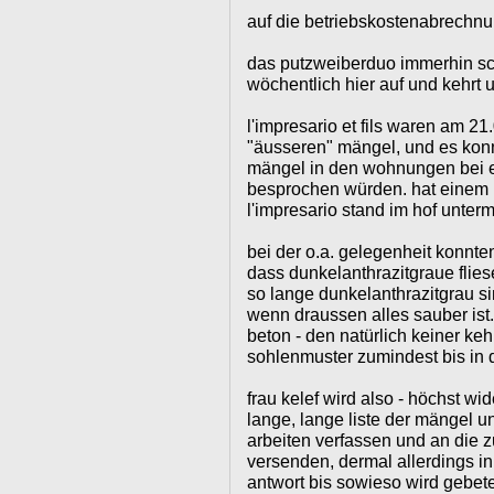
auf die betriebskostenabrechnu
das putzweiberduo immerhin sc
wöchentlich hier auf und kehrt 
l'impresario et fils waren am 2
"äusseren" mängel, und es ko
mängel in den wohnungen bei 
besprochen würden. hat einem n
l'impresario stand im hof unter
bei der o.a. gelegenheit konnten
dass dunkelanthrazitgraue flies
so lange dunkelanthrazitgrau sin
wenn draussen alles sauber ist.
beton - den natürlich keiner kehr
sohlenmuster zumindest bis in 
frau kelef wird also - höchst wid
lange, lange liste der mängel
arbeiten verfassen und an die 
versenden, dermal allerdings in
antwort bis sowieso wird gebet