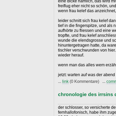
eine dicke nämlich, das wird mi
freiflug eher nicht so schön, und
wenn frau kelef das anzeichnet,
leider schnitt sich frau kelef
tief in die fingerspitze, und als
aufhörte zu fliessen und eine w
tropfte, und frau kelef anschlie
wunde die elendsgrosse und sc
hinuntergetragen hatte, da ware
tischler verschwunden von hier. 
wieder herauf.
wenn man das alles wem erzählt,
jetzt: warten auf was der abend 
...
link
(0 Kommentare) ...
com
chronologie des irrsins 
der schlosser, so versicherte der
fernhallofonisch, habe ihm zu