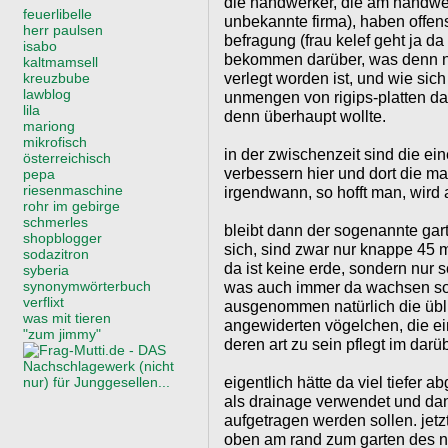
die handwerker, die am handwer
feuerlibelle
unbekannte firma), haben offen
herr paulsen
befragung (frau kelef geht ja da 
isabo
bekommen darüber, was denn 
kaltmamsell
verlegt worden ist, und wie si
kreuzbube
lawblog
unmengen von rigips-platten da
lila
denn überhaupt wollte.
mariong
mikrofisch
in der zwischenzeit sind die ei
österreichisch
verbessern hier und dort die ma
pepa
riesenmaschine
irgendwann, so hofft man, wird
rohr im gebirge
schmerles
bleibt dann der sogenannte garte
shopblogger
sich, sind zwar nur knappe 45 m²
sodazitron
da ist keine erde, sondern nur 
syberia
synonymwörterbuch
was auch immer da wachsen soll
verflixt
ausgenommen natürlich die übl
was mit tieren
angewiderten vögelchen, die ei
"zum jimmy"
deren art zu sein pflegt im dar
eigentlich hätte da viel tiefer 
als drainage verwendet und dan
aufgetragen werden sollen. jet
oben am rand zum garten des n