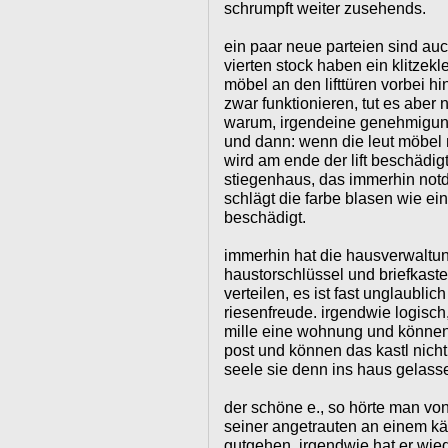
schrumpft weiter zusehends.
ein paar neue parteien sind au
vierten stock haben ein klitzekl
möbel an den lifttüren vorbei hin
zwar funktionieren, tut es aber 
warum, irgendeine genehmigung 
und dann: wenn die leut möbel m
wird am ende der lift beschädigt
stiegenhaus, das immerhin notdü
schlägt die farbe blasen wie ein
beschädigt.
immerhin hat die hausverwaltun
haustorschlüssel und briefkast
verteilen, es ist fast unglaubli
riesenfreude. irgendwie logisch,
mille eine wohnung und können 
post und können das kastl nicht
seele sie denn ins haus gelasse
der schöne e., so hörte man von
seiner angetrauten an einem kär
gutgehen, irgendwie hat er wied