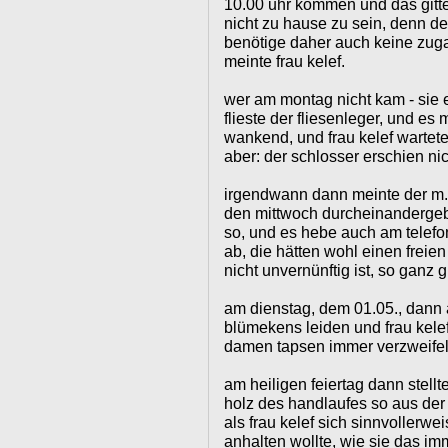
10.00 uhr kommen und das gitte
nicht zu hause zu sein, denn de
benötige daher auch keine zuga
meinte frau kelef.
wer am montag nicht kam - sie e
flieste der fliesenleger, und es m
wankend, und frau kelef wartete 
aber: der schlosser erschien nic
irgendwann dann meinte der m.
den mittwoch durcheinandergeb
so, und es hebe auch am telefo
ab, die hätten wohl einen frei
nicht unvernünftig ist, so ganz 
am dienstag, dem 01.05., dann a
blümekens leiden und frau kele
damen tapsen immer verzweifelt
am heiligen feiertag dann stell
holz des handlaufes so aus der 
als frau kelef sich sinnvolle
anhalten wollte, wie sie das imm