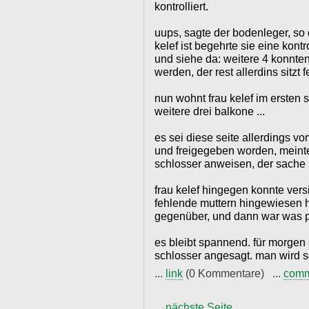
kontrolliert.
uups, sagte der bodenleger, so d
kelef ist begehrte sie eine kont
und siehe da: weitere 4 konnte
werden, der rest allerdins sitzt f
nun wohnt frau kelef im ersten 
weitere drei balkone ...
es sei diese seite allerdings 
und freigegeben worden, meinte
schlosser anweisen, der sache 
frau kelef hingegen konnte versi
fehlende muttern hingewiesen h
gegenüber, und dann war was pas
es bleibt spannend. für morgen 
schlosser angesagt. man wird 
...
link
(0 Kommentare) ...
com
...
nächste Seite