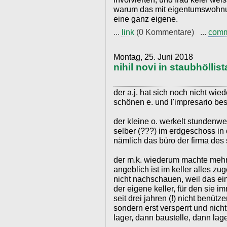
warum das mit eigentumswohnun
eine ganz eigene.
...
link
(0 Kommentare) ...
com
Montag, 25. Juni 2018
nihil novi in staubhöllis
der a.j. hat sich noch nicht wie
schönen e. und l'impresario bes
der kleine o. werkelt stundenweis
selber (???) im erdgeschoss in 
nämlich das büro der firma des 
der m.k. wiederum machte mehr 
angeblich ist im keller alles zug
nicht nachschauen, weil das einz
der eigene keller, für den sie 
seit drei jahren (!) nicht benütze
sondern erst versperrt und nich
lager, dann baustelle, dann lager