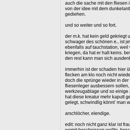
auch die sache mit den fliesen
von der idee mit dem dunkelanthr
gediehen.
und so weiter und so fort.
der m.k. hat kein geld gekriegt un
schwager des schönen e., ist jet
ebenfalls auf tauchstation, wei
kriegen, da hat er halt keins. 
den rest kann man sich ausden
immerhin ist der schaden hier 
flecken am klo noch nicht wiede
doch die sprünge wieder in der 
fliesenleger ausbessern soll
werkzeugablage und so einige 
hat diese kreatur mehr kaputt ge
gelegt, schwindlig könnt' man w
arschlöcher, elendige.
edit: noch nicht ganz klar ist f
womit bescheissen wollte, besc