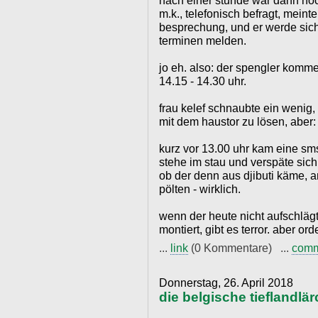
nach einer stunde war dann noc
m.k., telefonisch befragt, meinte
besprechung, und er werde sic
terminen melden.
jo eh. also: der spengler komm
14.15 - 14.30 uhr.
frau kelef schnaubte ein wenig,
mit dem haustor zu lösen, aber
kurz vor 13.00 uhr kam eine sm
stehe im stau und verspäte sich 
ob der denn aus djibuti käme, an
pölten - wirklich.
wenn der heute nicht aufschläg
montiert, gibt es terror. aber ord
...
link
(0 Kommentare) ...
com
Donnerstag, 26. April 2018
die belgische tieflandlär