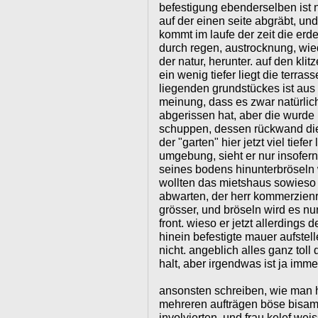
befestigung ebenderselben ist 
auf der einen seite abgräbt, und
kommt im laufe der zeit die er
durch regen, austrocknung, wied
der natur, herunter. auf den kli
ein wenig tiefer liegt die terra
liegenden grundstückes ist aus
meinung, dass es zwar natürlic
abgerissen hat, aber die wurde
schuppen, dessen rückwand die
der "garten" hier jetzt viel tiefe
umgebung, sieht er nur insofern 
seines bodens hinunterbröseln 
wollten das mietshaus sowieso n
abwarten, der herr kommerzienra
grösser, und bröseln wird es nu
front. wieso er jetzt allerdings 
hinein befestigte mauer aufstell
nicht. angeblich alles ganz toll 
halt, aber irgendwas ist ja immer
ansonsten schreiben, wie man h
mehreren aufträgen böse bisam-
involvierten, und frau kelef we