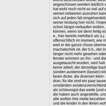
angeschissen werden letztlich w
hat wohl noch nicht so viel auf 
seinen lorbeeren ausruhen kann
sich auf jeden fall eingehandelt
seiner leistung hier nicht. l'im
schon längst verkaufen wollen,
können, wenn sie denn fertig 
e., hier bereits mehrfach als a.j
offensichtlich im moment, wie 
weil er die ganze chose übernom
machatschek ist. der h.h., der i
länger nicht mehr gesehen oder 
fenster erinnern an ihn - und die
ausgetauscht wurden, weil halt
keine arbeit. der derzeitige bau
sünden ausbessern (lassen) kön
faxen dicke. die diversen klein
dran, für die sind ein paar tau
umständen existenzvernichtend.
als schleunigst das weite (und 
die haben auch angestellte, un
alle wollen ihre miete bezahle
und die kinder in den ferien wo