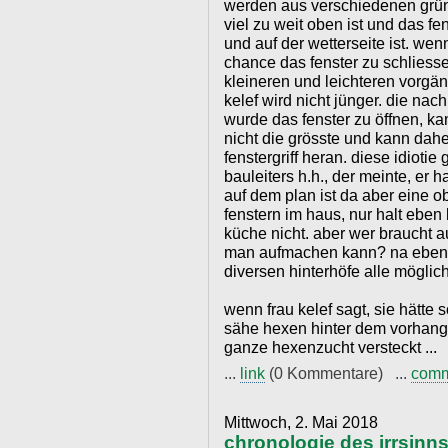
werden aus verschiedenen gründe
viel zu weit oben ist und das fe
und auf der wetterseite ist. we
chance das fenster zu schliess
kleineren und leichteren vorgän
kelef wird nicht jünger. die nac
wurde das fenster zu öffnen, kan
nicht die grösste und kann dahe
fenstergriff heran. diese idioti
bauleiters h.h., der meinte, er h
auf dem plan ist da aber eine ob
fenstern im haus, nur halt eben 
küche nicht. aber wer braucht 
man aufmachen kann? na eben. r
diversen hinterhöfe alle möglich
wenn frau kelef sagt, sie hätte s
sähe hexen hinter dem vorhang. 
ganze hexenzucht versteckt ...
...
link
(0 Kommentare) ...
com
Mittwoch, 2. Mai 2018
chronologie des irrsinns 