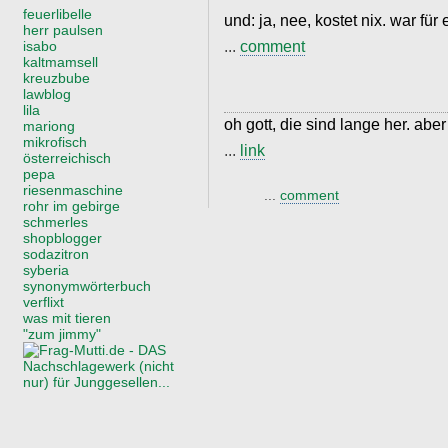
feuerlibelle
und: ja, nee, kostet nix. war fü
herr paulsen
...
comment
isabo
kaltmamsell
kreuzbube
lawblog
lila
oh gott, die sind lange her. aber
mariong
mikrofisch
...
link
österreichisch
pepa
riesenmaschine
...
comment
rohr im gebirge
schmerles
shopblogger
sodazitron
syberia
synonymwörterbuch
verflixt
was mit tieren
"zum jimmy"