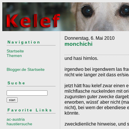
Donnerstag, 6. Mai 2010
Navigation
monchichi
Startseite
Themen
und hasi hirnlos.
irgendwo bei irgendwem las frau
Blogger.de Startseite
nicht wie langer zeit dass er/si
Suche
jetzt hätt frau kelef zwar einen
milchflasche nuckelnden mit ori
zugunsten guter zwecke dargeb
erworben, wüsst' aber nicht (m
nicht), bei wem der ebendiese e
Favorite Links
könnte.
ac-austria
zweckdienliche hinweise, und so 
haustiersuche