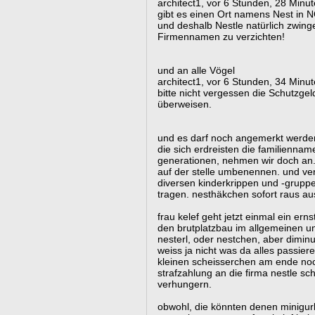
architect1, vor 6 Stunden, 28 Minu
gibt es einen Ort namens Nest in NÖ 
und deshalb Nestle natürlich zwing
Firmennamen zu verzichten!
und an alle Vögel
architect1, vor 6 Stunden, 34 Minu
bitte nicht vergessen die Schutzge
überweisen.
und es darf noch angemerkt werden
die sich erdreisten die familienname
generationen, nehmen wir doch an.
auf der stelle umbenennen. und ver
diversen kinderkrippen und -gruppe
tragen. nesthäkchen sofort raus a
frau kelef geht jetzt einmal ein ern
den brutplatzbau im allgemeinen u
nesterl, oder nestchen, aber dimin
weiss ja nicht was da alles passi
kleinen scheisserchen am ende noch
strafzahlung an die firma nestle sc
verhungern.
obwohl, die könnten denen minigurk