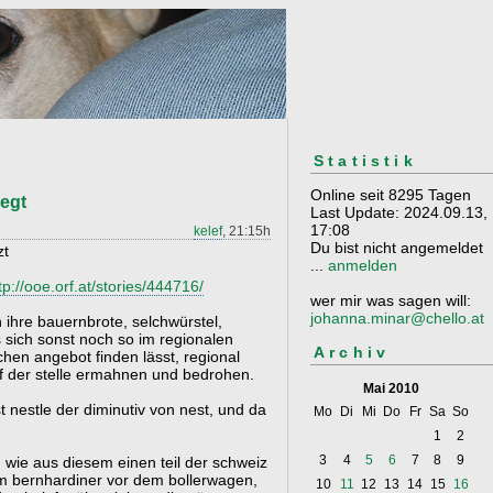
Statistik
Online seit 8295 Tagen
egt
Last Update: 2024.09.13,
17:08
kelef
, 21:15h
Du bist nicht angemeldet
zt
...
anmelden
tp://ooe.orf.at/stories/444716/
wer mir was sagen will:
johanna.minar@chello.at
 ihre bauernbrote, selchwürstel,
 sich sonst noch so im regionalen
Archiv
hen angebot finden lässt, regional
f der stelle ermahnen und bedrohen.
Mai 2010
st nestle der diminutiv von nest, und da
Mo
Di
Mi
Do
Fr
Sa
So
1
2
3
4
5
6
7
8
9
r, wie aus diesem einen teil der schweiz
m bernhardiner vor dem bollerwagen,
10
11
12
13
14
15
16