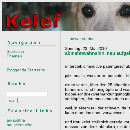
...
newer stories
Navigation
Sonntag, 23. Mai 2010
Startseite
abmahnwahnsinn, neu aufgel
Themen
untertitel: diminutive patentgeschüt
Blogger.de Startseite
jetzt nestle, wie der orf berichtet:
ht
Suche
einen verein, über den 25 bäuerlein
hühnereier und honigtöpfe und was
biobauerndirektvermarktungsmöglic
verklopfen, den muss man doch au
weil, in einem teil der schweiz, da i
Favorite Links
kann man das dann verwechseln.
ac-austria
und frau kelef stellt sich gerade vo
haustiersuche
massen von direktabholern, mit de