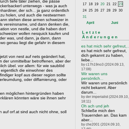
rch tiefe täler ziehen, die pässe
17
18
19
20
21
22
23
ckerlsackerl unterwegs - was ja auch
hardiner, der sch... ja ganz ordentlich
24
25
26
27
28
29
30
r zu holen, und auch die nestwarmen
31
dann stehen diese armen schweizer in
April
Juni
 als vereinsname, und dann denken die,
sation von nestle, und die haben dort
Letzte
schweizer wollen nesquick kaufen und
Änderungen
oder was, und dann, ja dann, dann
 wo genau liegt die gefahr in diesem
es hat mich sehr gefreut,..
es hat mich sehr gefreut,
dich gekannt zu haben,
etzt von nest auf nets geändert hat,
liebe...
n der unmittelbar betroffenen, aber der
by c17h19no3 (2024.09.13,
ich übel. vor allem: für wie saublöd
17:08)
 eigentlich die einwohner des
Wir waren uns
findiger kopf aus dieser region sollte
persönlich...
 verleumdung, oder diffamierung, oder
Wir waren uns persönlich
nicht bekannt. Aber
darum...
 den möglichen hintergründen haben
by der imperialist (2024.09.10,
 erklären könnten wäre sie ihnen sehr
18:11)
Oh ach und jeh
Schließe mich den
auf orf.at sind auch nicht ohne, soll
Trauernden an. Das kam
aber...
by che2001 (2024.09.10,
17:46)