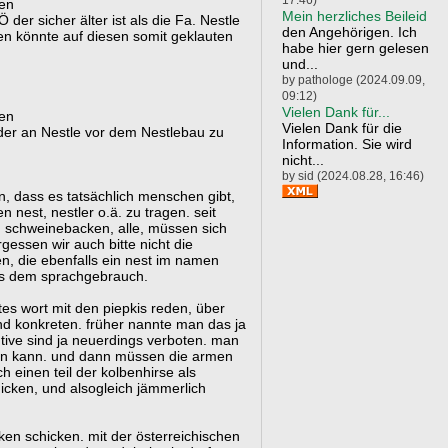
ten
Mein herzliches Beileid
der sicher älter ist als die Fa. Nestle
den Angehörigen. Ich
en könnte auf diesen somit geklauten
habe hier gern gelesen
und...
by pathologe (2024.09.09,
09:12)
Vielen Dank für...
ten
Vielen Dank für die
lder an Nestle vor dem Nestlebau zu
Information. Sie wird
nicht...
by sid (2024.08.28, 16:46)
, dass es tatsächlich menschen gibt,
n nest, nestler o.ä. zu tragen. seit
 schweinebacken, alle, müssen sich
gessen wir auch bitte nicht die
n, die ebenfalls ein nest im namen
us dem sprachgebrauch.
stes wort mit den piepkis reden, über
nd konkreten. früher nannte man das ja
utive sind ja neuerdings verboten. man
eren kann. und dann müssen die armen
 einen teil der kolbenhirse als
hicken, und alsogleich jämmerlich
en schicken. mit der österreichischen