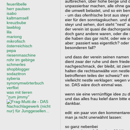
aufbrechen, über hohe berge und du
feuerlibelle
unpassierbar machen, alle ohne ga
herr paulsen
die umwelt belastet, und so ein bern
isabo
- um das ofenfrische brot aus stey
kaltmamsell
eier für den sonntagskuchen. und 
kreuzbube
steyr und sehen, dort steht "nest"
lawblog
der verein ist quasi die dachorgani
lila
doch ganz andere waren, oder die 
mariong
die haben das gar nicht, oder wie 
mikrofisch
aber: passiert was eigentlich? oder
österreichisch
besonderen fall?
pepa
riesenmaschine
und dass der verein seinen namen j
rohr im gebirge
dient zwar der ruhe und dem friede
schmerles
nachgeschmack, der bleibt, ist zieml
shopblogger
halten die rechtsanwälte von nestle
sodazitron
betroffenen teiles der schweiz? ein 
syberia
vielleicht nestle verklagen: wegen
synonymwörterbuch
so. DAS wäre doch einmal was.
verflixt
was mit tieren
wenn sie eine vernünftige idee zu
"zum jimmy"
und das alles frau kelef dann bitte
dankbar.
edit: ein paar von den kommentaren 
man ja nicht unerwähnt lassen:
so ganz nebenbei