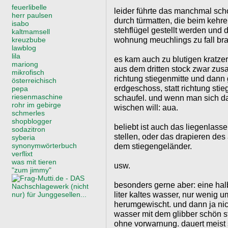
feuerlibelle
leider führte das manchmal scho
herr paulsen
durch türmatten, die beim kehre
isabo
stehflügel gestellt werden und
kaltmamsell
wohnung meuchlings zu fall bra
kreuzbube
lawblog
lila
es kam auch zu blutigen kratzer
mariong
aus dem dritten stock zwar zu
mikrofisch
richtung stiegenmitte und dann g
österreichisch
erdgeschoss, statt richtung st
pepa
riesenmaschine
schaufel. und wenn man sich d
rohr im gebirge
wischen will: aua.
schmerles
shopblogger
beliebt ist auch das liegenlas
sodazitron
stellen, oder das drapieren des
syberia
synonymwörterbuch
dem stiegengeländer.
verflixt
was mit tieren
usw.
"zum jimmy"
besonders gerne aber: eine hal
liter kaltes wasser, nur wenig u
herumgewischt. und dann ja ni
wasser mit dem glibber schön s
ohne vorwarnung. dauert meist s