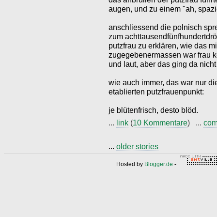
augen, und zu einem "ah, spazi
anschliessend die polnisch sp
zum achttausendfünfhundertdrölf
putzfrau zu erklären, wie das 
zugegebenermassen war frau kel
und laut, aber das ging da nicht
wie auch immer, das war nur di
etablierten putzfrauenpunkt:
je blütenfrisch, desto blöd.
...
link
(
10 Kommentare
) ...
com
...
older stories
Hosted by
Blogger.de
-