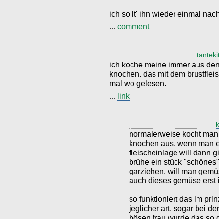
ich sollt' ihn wieder einmal nac
...
comment
tanteki
ich koche meine immer aus den 
knochen. das mit dem brustflei
mal wo gelesen.
...
link
k
normalerweise kocht man 
knochen aus, wenn man e
fleischeinlage will dann g
brühe ein stück "schönes" 
garziehen. will man gemü
auch dieses gemüse erst i
so funktioniert das im prin
jeglicher art. sogar bei 
bösen frau wurde das so 