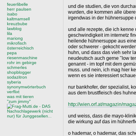
feuerlibelle
und die studien, die von durcha
herr paulsen
wurden, die kommen alle übere
isabo
irgendwas in der hühnersuppe d
kaltmamsell
kreuzbube
lawblog
und alle rezepte, die ich kenne 
lila
geschwindigkeit im internetz fi
mariong
heilende hühnersuppe aus eine
mikrofisch
oder schwerer - gekocht werd
österreichisch
huhn, und dass das vieh sehr la
pepa
riesenmaschine
neudeutsch auch gerne "low te
rohr im gebirge
genannt - im topf mit dem gem
schmerles
muss. und nein, ich mag hier ke
shopblogger
wenn es sie interessiert schaue
sodazitron
syberia
nur bankhofer, der spezialist, 
synonymwörterbuch
verflixt
aus dem brustfleisch des huhne
was mit tieren
"zum jimmy"
http://wien.orf.at/magazin/maga
und weiss, dass die mayo-klini
die wirkung auf das im hühnerfl
o hademar, o hademar, das sche