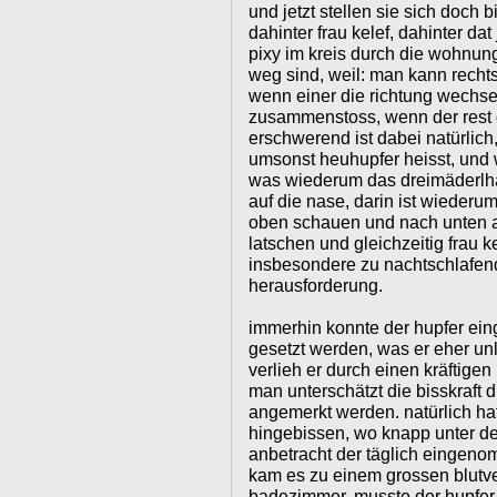
und jetzt stellen sie sich doch b
dahinter frau kelef, dahinter dat
pixy im kreis durch die wohnun
weg sind, weil: man kann rechts
wenn einer die richtung wechs
zusammenstoss, wenn der rest d
erschwerend ist dabei natürlich
umsonst heuhupfer heisst, und we
was wiederum das dreimäderlhau
auf die nase, darin ist wiederum
oben schauen und nach unten au
latschen und gleichzeitig frau ke
insbesondere zu nachtschlafend
herausforderung.
immerhin konnte der hupfer ein
gesetzt werden, was er eher unlu
verlieh er durch einen kräftigen 
man unterschätzt die bisskraft d
angemerkt werden. natürlich hat
hingebissen, wo knapp unter der
anbetracht der täglich einge
kam es zu einem grossen blutve
badezimmer. musste der hupfer 