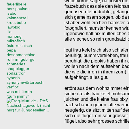
wettervorhersage, da postet die
feuerlibelle
fratzebuch dass sie den feldham
herr paulsen
gemüseernte bedrohte, gefange
isabo
sich gemeinsam sorgen, ob da ni
kaltmamsell
ist aber wohl ein herr hamster. a
kreuzbube
lawblog
fotografiert, hamster kennen wi
lila
irgendwie halt nix mütterliches
mariong
alle viecher, so rein grundsätzli
mikrofisch
österreichisch
legt frau kelef sich also schlafen
pepa
riesenmaschine
beruhigt, bumm vertrieben, frau 
rohr im gebirge
beruhigt, die piepkis haben ih
schmerles
wollen nach dem aufstehen baden
shopblogger
die wie die irren in ihrem zor
sodazitron
aufgehängt, alles gut.
syberia
synonymwörterbuch
verflixt
ertönt aus dem wohnzimmer ein
was mit tieren
siehe da: als frau kelef mühsam 
"zum jimmy"
julchen und die kleine frau pixy
nachschauen gehen, alte weiber
neugierig, da sitzt mitten auf d
sich die flügel. ein sehr grosse
flügel, also sehr grosses schrill