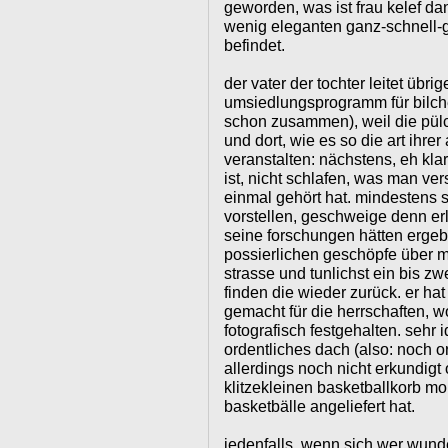
geworden, was ist frau kelef da
wenig eleganten ganz-schnell-
befindet.
der vater der tochter leitet übr
umsiedlungsprogramm für bilche
schon zusammen), weil die pül
und dort, wie es so die art ihrer 
veranstalten: nächstens, eh kla
ist, nicht schlafen, was man ve
einmal gehört hat. mindestens 
vorstellen, geschweige denn erl
seine forschungen hätten erge
possierlichen geschöpfe über m
strasse und tunlichst ein bis zw
finden die wieder zurück. er h
gemacht für die herrschaften, 
fotografisch festgehalten. sehr i
ordentliches dach (also: noch ord
allerdings noch nicht erkundigt
klitzekleinen basketballkorb mo
basketbälle angeliefert hat.
jedenfalls, wenn sich wer wund