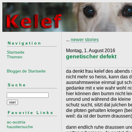
...
newer stories
Navigation
Montag, 1. August 2016
Startseite
genetischer defekt
Themen
da denkt frau kelef des abends so
Blogger.de Startseite
nicht mehr so heiss, kann das 
ausnahmsweise einmal gut schl
Suche
gedanke mit x wie wahr wohl ni
hier können den bumm nicht lei
unrund und während die kleine f
schutz sucht, sitzt dat julchen
die pfoten gehalten kriegen (bei
Favorite Links
weil: da ist der bumm draussen)
ac-austria
haustiersuche
dann endlich ruhe draussen und 