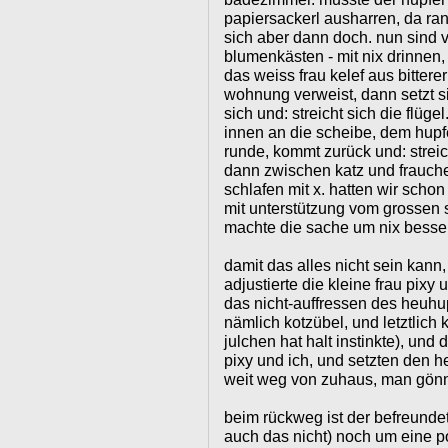
papiersackerl ausharren, da ran
sich aber dann doch. nun sind 
blumenkästen - mit nix drinnen
das weiss frau kelef aus bittere
wohnung verweist, dann setzt sic
sich und: streicht sich die flüg
innen an die scheibe, dem hupfer
runde, kommt zurück und: streicht
dann zwischen katz und frauchen
schlafen mit x. hatten wir scho
mit unterstützung vom grossen 
machte die sache um nix besser
damit das alles nicht sein kann,
adjustierte die kleine frau pixy
das nicht-auffressen des heuhu
nämlich kotzübel, und letztlich 
julchen hat halt instinkte), und 
pixy und ich, und setzten den h
weit weg von zuhaus, man gönnt 
beim rückweg ist der befreundet
auch das nicht) noch um eine por