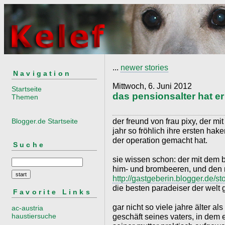
...
newer stories
Navigation
Mittwoch, 6. Juni 2012
Startseite
das pensionsalter hat er 
Themen
der freund von frau pixy, der mi
Blogger.de Startseite
jahr so fröhlich ihre ersten ha
der operation gemacht hat.
Suche
sie wissen schon: der mit dem 
him- und brombeeren, und den m
http://gastgeberin.blogger.de/s
die besten paradeiser der welt g
Favorite Links
gar nicht so viele jahre älter al
ac-austria
haustiersuche
geschäft seines vaters, in dem 