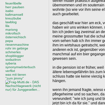
seiner mutter praktisch aufgewa
feuerlibelle
übernommen und im souterrain 
herr paulsen
wohnte (so wie vor ihm seine elt
isabo
auch gearbeitet.
kaltmamsell
kreuzbube
lawblog
das geschäft war hier am eck,
lila
haben wir uns winken können. 
mariong
bin ich jeden tag zweimal an 
mikrofisch
meine grossmutter hat die schuh
österreichisch
vom sehen hab ich ihn immer gek
pepa
riesenmaschine
ihm im wirtshaus getratscht, we
rohr im gebirge
anderen eck ist, gegenüber von 
schmerles
manchmal auf ein bier gegange
shopblogger
gewesen sein.
sodazitron
syberia
synonymwörterbuch
in die pension ist er früher, we
verflixt
ältere lebensgefährtin bis zum 
was mit tieren
schluss hatte sie keine vierzig k
"zum jimmy"
hängen.
wenn ihn jemand fragte, wieso 
pflegeheime und so sachen, da
verwundert: "wie ich jung und bl
jetzt bin ich da für sie." und dan