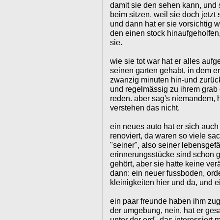
damit sie den sehen kann, und 
beim sitzen, weil sie doch jetzt s
und dann hat er sie vorsichtig 
den einen stock hinaufgeholfen
sie.
wie sie tot war hat er alles aufg
seinen garten gehabt, in dem er v
zwanzig minuten hin-und zurü
und regelmässig zu ihrem grab ge
reden. aber sag's niemandem, h
verstehen das nicht.
ein neues auto hat er sich auc
renoviert, da waren so viele s
"seiner", also seiner lebensgefäh
erinnerungsstücke sind schon g
gehört, aber sie hatte keine v
dann: ein neuer fussboden, ord
kleinigkeiten hier und da, und 
ein paar freunde haben ihm zug
der umgebung, nein, hat er gesa
unter der erd', das interessiert m