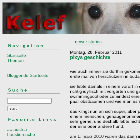
...
newer stories
Navigation
Montag, 28. Februar 2011
Startseite
pixys geschichte
Themen
wie auch immer sie dorthin gekomm
Blogger.de Startseite
erste mal von tierschützern in budap
sie lebte damals in einem vorort i
Suche
richtig idyllisch mit vorgarten und
swimmingpool oder zumindest einem
paar obstbäumen und wie man es si
das klingt nun an sich super, aber p
einem menschen, genaugenommen b
Favorite Links
sehr gerne, und deshalb lebte nicht
der eine oder andere hund.
ac-austria
haustiersuche
am 1. märz 2010 waren das dann i