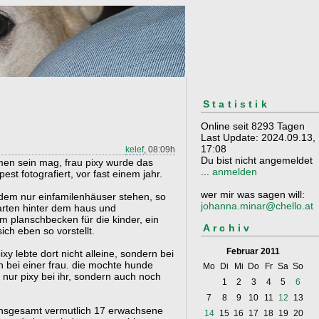
Statistik
Online seit 8293 Tagen
Last Update: 2024.09.13,
17:08
kelef
, 08:09h
Du bist nicht angemeldet
en sein mag, frau pixy wurde das
...
anmelden
est fotografiert, vor fast einem jahr.
wer mir was sagen will:
n dem nur einfamilenhäuser stehen, so
johanna.minar@chello.at
 garten hinter dem haus und
 planschbecken für die kinder, ein
Archiv
ch eben so vorstellt.
Februar 2011
ixy lebte dort nicht alleine, sondern bei
ei einer frau. die mochte hunde
Mo
Di
Mi
Do
Fr
Sa
So
 nur pixy bei ihr, sondern auch noch
1
2
3
4
5
6
7
8
9
10
11
12
13
nsgesamt vermutlich 17 erwachsene
14
15
16
17
18
19
20