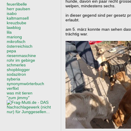
hunde, davon ein paar recht gross
feuerlibelle
welpen, mindestens sechs.
herr paulsen
isabo
in dieser gegend sind per gesetz p
kaltmamsell
erlaubt.
kreuzbube
lawblog
am 5. märz konnte man sehen dass 
lila
trächtig war.
mariong
mikrofisch
österreichisch
pepa
riesenmaschine
rohr im gebirge
schmerles
shopblogger
sodazitron
syberia
synonymwörterbuch
verflixt
was mit tieren
"zum jimmy"