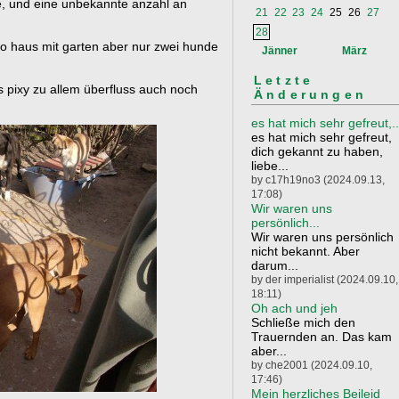
e, und eine unbekannte anzahl an
21
22
23
24
25
26
27
28
ro haus mit garten aber nur zwei hunde
Jänner
März
Letzte
pixy zu allem überfluss auch noch
Änderungen
es hat mich sehr gefreut,..
es hat mich sehr gefreut,
dich gekannt zu haben,
liebe...
by c17h19no3 (2024.09.13,
17:08)
Wir waren uns
persönlich...
Wir waren uns persönlich
nicht bekannt. Aber
darum...
by der imperialist (2024.09.10,
18:11)
Oh ach und jeh
Schließe mich den
Trauernden an. Das kam
aber...
by che2001 (2024.09.10,
17:46)
Mein herzliches Beileid