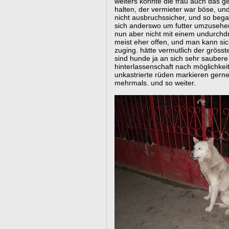
weiters konnte die frau auch das g
halten, der vermieter war böse, un
nicht ausbruchssicher, und so be
sich anderswo um futter umzusehen
nun aber nicht mit einem undurchd
meist eher offen, und man kann sic
zuging. hätte vermutlich der gröss
sind hunde ja an sich sehr saubere 
hinterlassenschaft nach möglichkei
unkastrierte rüden markieren gerne 
mehrmals. und so weiter.