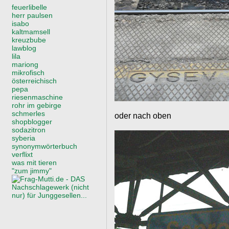
feuerlibelle
herr paulsen
isabo
kaltmamsell
kreuzbube
lawblog
lila
mariong
mikrofisch
österreichisch
pepa
riesenmaschine
rohr im gebirge
schmerles
oder nach oben
shopblogger
sodazitron
syberia
synonymwörterbuch
verflixt
was mit tieren
"zum jimmy"