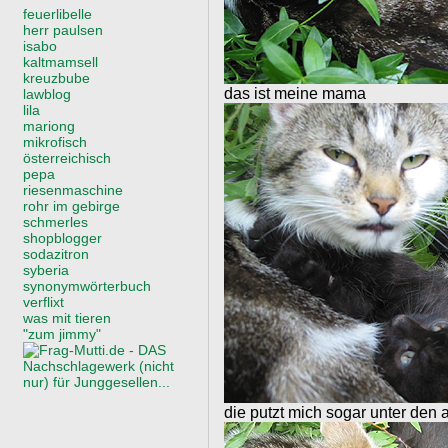
feuerlibelle
herr paulsen
isabo
kaltmamsell
kreuzbube
das ist meine mama
lawblog
lila
mariong
mikrofisch
österreichisch
pepa
riesenmaschine
rohr im gebirge
schmerles
shopblogger
sodazitron
syberia
synonymwörterbuch
verflixt
was mit tieren
"zum jimmy"
die putzt mich sogar unter den 