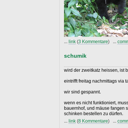
...
link
(
3 Kommentare
) ...
com
schumik
wird der zweitkatz heissen, ist 
eintrifft freitag nachmittags via t
wir sind gespannt.
wenn es nicht funktioniert, mus
bauernhof, und mäuse fangen sta
schinken bestellen zu dürfen.
...
link
(
8 Kommentare
) ...
com