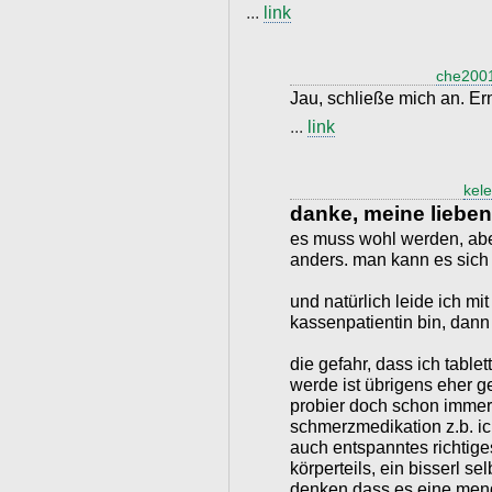
...
link
che200
Jau, schließe mich an. Ern
...
link
kele
danke, meine lieben
es muss wohl werden, aber
anders. man kann es sich 
und natürlich leide ich mi
kassenpatientin bin, dann
die gefahr, dass ich tabl
werde ist übrigens eher ge
probier doch schon immer
schmerzmedikation z.b. ic
auch entspanntes richtig
körperteils, ein bisserl s
denken dass es eine men