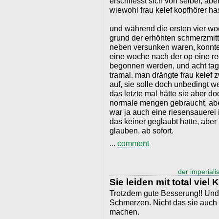
erschliesst sich von selber, abe
wiewohl frau kelef kopfhörer has
und während die ersten vier woc
grund der erhöhten schmerzmitt
neben versunken waren, konnt
eine woche nach der op eine re
begonnen werden, und acht tage
tramal. man drängte frau kelef 
auf, sie solle doch unbedingt w
das letzte mal hätte sie aber d
normale mengen gebraucht, aber,
war ja auch eine riesensauere
das keiner geglaubt hatte, aber
glauben, ab sofort.
...
comment
der imperialis
Sie leiden mit total viel 
Trotzdem gute Besserung!! Und
Schmerzen. Nicht das sie auch
machen.