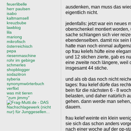
feuerlibelle
ausdenken, man muss das wied
herr paulsen
eigentlich nicht.
isabo
kaltmamsell
kreuzbube
jedenfalls: jetzt war ein neues 
lawblog
oberschenkel montiert worden, 
lila
sache schlangen sich vier rei
mariong
ebendenselben. damit nix sein 
mikrofisch
hatte man noch einmal aufgema
österreichisch
pepa
op frau kelefs hüfte eine elega
riesenmaschine
und 12 stichen zierte, gab es 
rohr im gebirge
eine zweite noch längere, weil 
schmerles
insgesamt 44 stiche.
shopblogger
sodazitron
und als ob das noch nicht reich
syberia
synonymwörterbuch
tages: frau kelef dürfe das rech
verflixt
bein für die nächsten 6 - 8 wo
was mit tieren
belasten, und daher natürlich a
"zum jimmy"
gehen. dann werde man sehen, 
dauern.
frau kelef weinte ein klein wenig
sie sich das schon anders vorge
nach einer woche auf der op-st