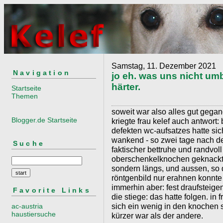
Samstag, 11. Dezember 2021
Navigation
jo eh. was uns nicht um
härter.
Startseite
Themen
soweit war also alles gut gega
Blogger.de Startseite
kriegte frau kelef auch antwort
defekten wc-aufsatzes hatte sic
wankend - so zwei tage nach 
Suche
faktischer bettruhe und randvol
oberschenkelknochen geknackt.
sondern längs, und aussen, so
röntgenbild nur erahnen konnte
immerhin aber: fest draufsteigen
Favorite Links
die stiege: das hatte folgen. in f
sich ein wenig in den knochen
ac-austria
haustiersuche
kürzer war als der andere.