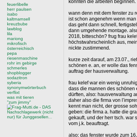
könnten die arbeiten beginnen.
feuerlibelle
herr paulsen
wann denn mit dem fenster zu rec
isabo
ist schon angenehm wenn man b
kaltmamsell
kreuzbube
das geht dann schnell, fertigst
lawblog
dann umgehende montage. also
lila
2018, bitteschön? frug frau kelef
mariong
höchstwahrscheinlich aus, meint
mikrofisch
nickte zustimmend.
österreichisch
pepa
riesenmaschine
kurze zeit darauf, am 23.07., rie
rohr im gebirge
schönen e. an, er wolle das fe
schmerles
auftrag der hausverwaltung.
shopblogger
sodazitron
frau kelef war ein wenig unruhi
syberia
synonymwörterbuch
dass die mannen des schönen e
verflixt
dürften, also: hausverwaltung a
was mit tieren
daher also die firma von l'impre
"zum jimmy"
kennt man nicht, der grosse so
geben: die firma a. hatte die g
gekauft, und der herr tsch. war
vom j.k. beauftragt.
also: das fenster wurde zum 16