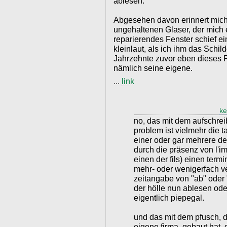
ablesen.
Abgesehen davon erinnert mich
ungehaltenen Glaser, der mich 
reparierendes Fenster schief e
kleinlaut, als ich ihm das Schi
Jahrzehnte zuvor eben dieses F
nämlich seine eigene.
...
link
ke
no, das mit dem aufschrei
problem ist vielmehr die 
einer oder gar mehrere der
durch die präsenz von l'im
einen der fils) einen ter
mehr- oder wenigerfach ver
zeitangabe von "ab" oder 
der hölle nun ablesen ode
eigentlich piepegal.
und das mit dem pfusch, d
eigene firma, gebaut hat, 