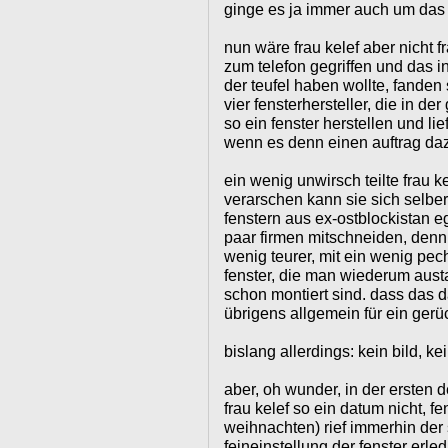
ginge es ja immer auch um das g
nun wäre frau kelef aber nicht 
zum telefon gegriffen und das in
der teufel haben wollte, fanden
vier fensterhersteller, die in de
so ein fenster herstellen und li
wenn es denn einen auftrag da
ein wenig unwirsch teilte frau ke
verarschen kann sie sich selber
fenstern aus ex-ostblockistan e
paar firmen mitschneiden, denn
wenig teurer, mit ein wenig pec
fenster, die man wiederum aus
schon montiert sind. dass das da
übrigens allgemein für ein gerü
bislang allerdings: kein bild, k
aber, oh wunder, in der erste
frau kelef so ein datum nicht, 
weihnachten) rief immerhin der s
feineinstellung der fenster erle