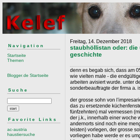
Freitag, 14. Dezember 2018
Navigation
staubhöllistan oder: die
geschichte
Startseite
Themen
denn es begab sich, dass am 05
Blogger.de Startseite
wie vielten male - die endgültig
arbeiten avisiert wurde. unter de
sonderbeauftragte der firma a. is
Suche
der grosse sohn von l'impresari
das zu ersetzende küchenfenste
fünfzehnten) mal vermessen (m
der j.k., innerhalb einer woche 
Favorite Links
andernorts sind noch eine men
leisten) vorlegen, der grosse s
ac-austria
haustiersuche
vorliegen habe werde er es u