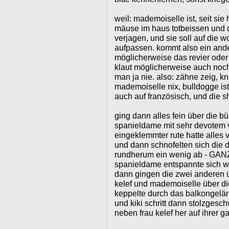
weil: mademoiselle ist, seit sie 
mäuse im haus totbeissen und 
verjagen, und sie soll auf die w
aufpassen. kommt also ein ande
möglicherweise das revier oder f
klaut möglicherweise auch noch
man ja nie. also: zähne zeig, k
mademoiselle nix, bulldogge ist
auch auf französisch, und die shi
ging dann alles fein über die bü
spanieldame mit sehr devotem v
eingeklemmter rute hatte alles
und dann schnofelten sich die
rundherum ein wenig ab - GANZ
spanieldame entspannte sich wi
dann gingen die zwei anderen ü
kelef und mademoiselle über die
keppelte durch das balkongelän
und kiki schritt dann stolzgesch
neben frau kelef her auf ihrer g