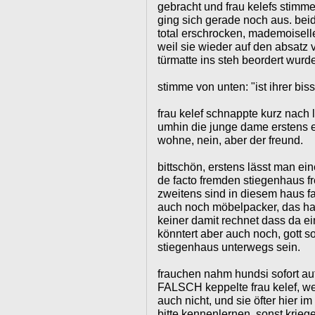
gebracht und frau kelefs stimm
ging sich gerade noch aus. bei
total erschrocken, mademoiselle
weil sie wieder auf den absatz v
türmatte ins steh beordert wurde
stimme von unten: "ist ihrer biss
frau kelef schnappte kurz nach l
umhin die junge dame erstens ei
wohne, nein, aber der freund.
bittschön, erstens lässt man ei
de facto fremden stiegenhaus fre
zweitens sind in diesem haus f
auch noch möbelpacker, das hat
keiner damit rechnet dass da ei
könntert aber auch noch, gott s
stiegenhaus unterwegs sein.
frauchen nahm hundsi sofort
FALSCH keppelte frau kelef, we
auch nicht, und sie öfter hier im
bitte kennenlernen, sonst kriege