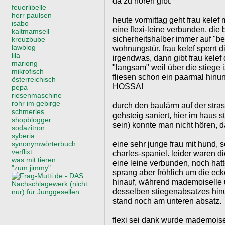
da zu hören gibt.
feuerlibelle
herr paulsen
heute vormittag geht frau kelef 
isabo
eine flexi-leine verbunden, di
kaltmamsell
sicherheitshalber immer auf "bei 
kreuzbube
lawblog
wohnungstür. frau kelef sperrt d
lila
irgendwas, dann gibt frau kelef d
mariong
"langsam" weil über die stiege
mikrofisch
fliesen schon ein paarmal hinun
österreichisch
HOSSA!
pepa
riesenmaschine
rohr im gebirge
durch den baulärm auf der stra
schmerles
gehsteig saniert, hier im haus st
shopblogger
sein) konnte man nicht hören, d
sodazitron
syberia
eine sehr junge frau mit hund, 
synonymwörterbuch
verflixt
charles-spaniel. leider waren 
was mit tieren
eine leine verbunden, noch hat
"zum jimmy"
sprang aber fröhlich um die eck
hinauf, während mademoiselle un
desselben stiegenabsatzes hin
stand noch am unteren absatz.
flexi sei dank wurde mademoise