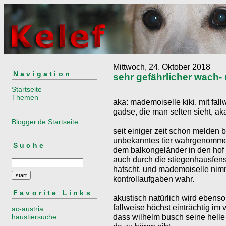
Mittwoch, 24. Oktober 2018
Navigation
sehr gefährlicher wach-
Startseite
Themen
aka: mademoiselle kiki. mit fall
gadse, die man selten sieht, aka
Blogger.de Startseite
seit einiger zeit schon melden 
unbekanntes tier wahrgenommen 
Suche
dem balkongeländer in den hof u
auch durch die stiegenhausfens
hatscht, und mademoiselle nimm
kontrollaufgaben wahr.
Favorite Links
akustisch natürlich wird ebenso 
fallweise höchst einträchtig im 
ac-austria
dass wilhelm busch seine helle
haustiersuche