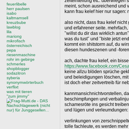
zeiteinteilung etc. überwiegen s
feuerlibelle
meint, schon ausreichend und v
herr paulsen
kann frau kelef hier nur sagen
isabo
kaltmamsell
also nicht, dass frau kelef nic
kreuzbube
lawblog
und erfahrener seite. mehrfach,
lila
"willst du dir das wirklich antun
mariong
was du tust" und "biste jetzt end
mikrofisch
kommt ein shitstorm auf, du wirs
österreichisch
diesen hundeszenen und -foren"
pepa
riesenmaschine
rohr im gebirge
ach, dachte frau kelef, ein bisse
schmerles
https://www.facebook.com/Cesa
shopblogger
keine allzu blöden sprüche ge
sodazitron
und beleidigungen löschen, mi
syberia
ist doch eher zeitvertreib für ne
synonymwörterbuch
verflixt
was mit tieren
kannmansichnichtvorstellen, da 
"zum jimmy"
beschimpfungen und verbalinjur
schamesröte ins gesicht treiben
und lügen und verleumdungen: 
verlinkungen von zerschnippelt
tolle fachleute, es werden mehr