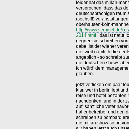
leider hat das millan-ma
versprochen, dass das der 
deutschsprachigen raum se
(sechs!!!) veranstaltungen 
oberhausen-köln-mannheim
http://www.semmel.de/cesa
2014.html
. das ist natürl
gegner, sie schreiben von
dabei ist der wiener vera
die, weil nämlich die deuts
angeblich - so schreibt 
die deutschen shows aber 
ich würd' dem management
glauben.
jetzt verticken ein paar le
klar, wer in berlin lebt un
reise und hotel bezahlen
nachdenken. und in der z
auf, sämtliche veterinär/
hallenbetreiber und den d
schreiben zu bombardieren
die millan-show sofort v
wir haben jetzt auch unser