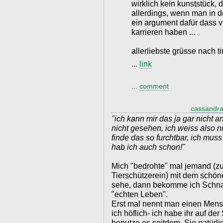
wirklich kein kunststück, d
allerdings, wenn man in d
ein argument dafür dass vi
karrieren haben ...
allerliebste grüsse nach tir
...
link
...
comment
cassandra
"ich kann mir das ja gar nicht 
nicht gesehen, ich weiss also n
finde das so furchtbar, ich mus
hab ich auch schon!"
Mich "bedrohte" mal jemand (zuf
Tierschützerein) mit dem schön
sehe, dann bekomme ich Schna
"echten Leben".
Erst mal nennt man einen Mens
ich höflich- ich habe ihr auf de
benutze es seitdem. Sie natürlic