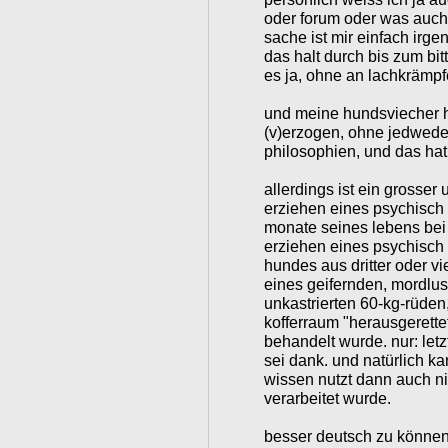
oder forum oder was auch 
sache ist mir einfach irge
das halt durch bis zum bitt
es ja, ohne an lachkrämp
und meine hundsviecher h
(v)erzogen, ohne jedwede
philosophien, und das ha
allerdings ist ein grosse
erziehen eines psychisch
monate seines lebens bei 
erziehen eines psychisch
hundes aus dritter oder vi
eines geifernden, mordlus
unkastrierten 60-kg-rüden
kofferraum "herausgerette
behandelt wurde. nur: letzt
sei dank. und natürlich ka
wissen nutzt dann auch n
verarbeitet wurde.
besser deutsch zu können a