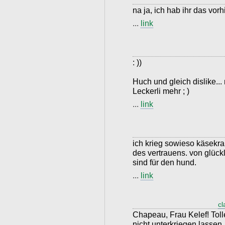
na ja, ich hab ihr das vorhin
...
link
: ))
Huch und gleich dislike...
Leckerli mehr ; )
...
link
ich krieg sowieso käsekra
des vertrauens. von glück
sind für den hund.
...
link
cl
Chapeau, Frau Kelef! Toll
nicht unterkriegen lassen. 