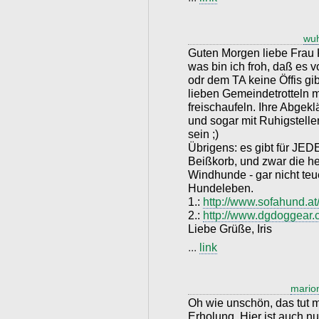
wu
Guten Morgen liebe Frau 
was bin ich froh, daß es 
odr dem TA keine Öffis gi
lieben Gemeindetrotteln m
freischaufeln. Ihre Abgeklä
und sogar mit Ruhigstellern 
sein ;)
Übrigens: es gibt für JE
Beißkorb, und zwar die he
Windhunde - gar nicht teu
Hundeleben.
1.:
http://www.sofahund.a
2.:
http://www.dgdoggear
Liebe Grüße, Iris
...
link
mario
Oh wie unschön, das tut m
Erholung. Hier ist auch n