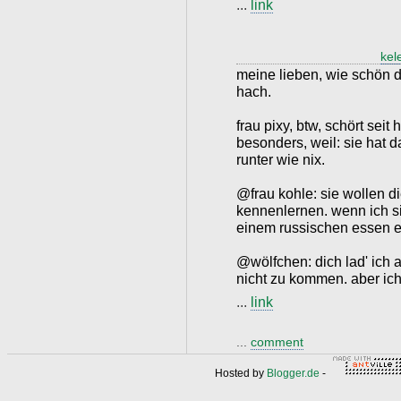
...
link
kel
meine lieben, wie schön da
hach.
frau pixy, btw, schört seit
besonders, weil: sie hat das
runter wie nix.
@frau kohle: sie wollen d
kennenlernen. wenn ich sie
einem russischen essen ei
@wölfchen: dich lad' ich a
nicht zu kommen. aber ich 
...
link
...
comment
Hosted by
Blogger.de
-