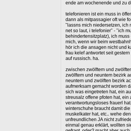
ende am wochenende und zu de
telefonieren ist ein muss in öff
dann als mitpassagier oft wie f
"lassns mich niedersetzen, ich 
net so laut, i telefonier" - "ich 
behindertensitzplatz), ich muss
mich, wenn wir beim westbahnho
hör ich die ansagen nicht und k
frau kelef antwortet seit gestern 
auf russisch. ha.
zwischen zwölftem und zwölfte
zwölftem und neuntem bezirk a
neuntem und zwölften bezirk ac
aufmerksam gemacht worden das
sich was eingetreten hat, ein a
streusalz offene pfoten hat, ein 
verantwortungsloses frauerl hat
winterschuhe braucht damit die p
muskelkater hat, etc.. wehe de
unfreundlichen JA nicht zufried
einmal genau erklärt, wollten si
gefragt, oder? macht aber auch