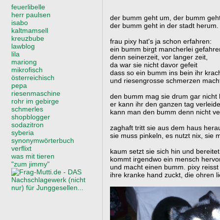
feuerlibelle
herr paulsen
der bumm geht um, der bumm geh
isabo
der bumm geht in der stadt herum.
kaltmamsell
kreuzbube
frau pixy hat's ja schon erfahren:
lawblog
ein bumm birgt mancherlei gefahre
lila
denn seinerzeit, vor langer zeit,
mariong
da war sie nicht davor gefeit
mikrofisch
dass so ein bumm ins bein ihr krac
österreichisch
und riesengrosse schmerzen mach
pepa
riesenmaschine
den bumm mag sie drum gar nicht l
rohr im gebirge
er kann ihr den ganzen tag verleid
schmerles
kann man den bumm denn nicht v
shopblogger
sodazitron
zaghaft tritt sie aus dem haus hera
syberia
sie muss pinkeln, es nutzt nix, sie
synonymwörterbuch
verflixt
kaum setzt sie sich hin und bereitet
was mit tieren
kommt irgendwo ein mensch hervo
"zum jimmy"
und macht einen bumm. pixy reisst
ihre kranke hand zuckt, die ohren li