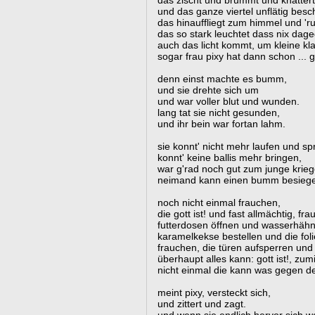
das zischt und brummt und knattert 
und das ganze viertel unflätig besch
das hinauffliegt zum himmel und 'run
das so stark leuchtet dass nix dage
auch das licht kommt, um kleine kla
sogar frau pixy hat dann schon ...
denn einst machte es bumm,
und sie drehte sich um
und war voller blut und wunden.
lang tat sie nicht gesunden,
und ihr bein war fortan lahm.
sie konnt' nicht mehr laufen und sp
konnt' keine ballis mehr bringen,
war g'rad noch gut zum junge krieg
neimand kann einen bumm besieg
noch nicht einmal frauchen,
die gott ist! und fast allmächtig, fr
futterdosen öffnen und wasserhäh
karamelkekse bestellen und die foli
frauchen, die türen aufsperren un
überhaupt alles kann: gott ist!, zumi
nicht einmal die kann was gegen 
meint pixy, versteckt sich,
und zittert und zagt.