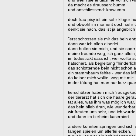
und wenn sie endlich hervor sich w
da macht es draussen: bumm.
und anschliessend: krawumm.
doch frau pixy ist ein sehr kluger h
und obwohl im moment doch sehr 
denkt sie nach. das ist ja angeblic
"erst schossen sie mir das bein ent
dann war ich allen einerlei.
dann holten sie mich, und sie sperr
meine freunde weg, ich ganz allein,
im todestrakt sass ich, wer wollte 
hatschert, als begleitung "hinderlich
das schlotternde bein nicht schön 
ein stammbaum fehlte - war das M
da keiner mich wollte, weg mit mir:
in der tötung hat man nur kurz quart
tierschützer haben mich 'rausgekau
der tierarzt hat sich die haare gerau
tat alles, was ihm was möglich war,
das bein blieb dran, wie wunderbar
wir freuten uns sehr, und ich wurde 
und dann im tierheim kaserniert.
andere konnten springen und sich 
fangen spielen um allerlei ecken,