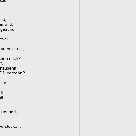
agt,
und,
unrund,
h gesund.
zwei,
ten mich ein,
schon mich?
",
anzusehn,
EIN versehn?
ier.
ft,
ft,
!
kastriert,
verstecken,