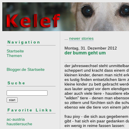
...
newer stories
Navigation
Montag, 31. Dezember 2012
Startseite
der bumm geht um
Themen
der jahreswechsel steht unmittelbar
Blogger.de Startseite
scheppert und kracht dass einem di
kleinen kinder, denen man nicht e
es lustig finden entsetzlichen lärm
Suche
kleine kinder zu bett gebracht wer
aus lauter angst vor dem elendigen
aber auch viele tiere - haustiere e
"wilden" tiere - denen man ebensow
so zittern und fürchten sich die sc
ebenso wie die tiere von einem jahr
Favorite Links
frau pixy - die sich aus gegebenem
ac-austria
gibt - hat sich ein paar gedanken d
haustiersuche
ein wenig in reime fassen lassen: