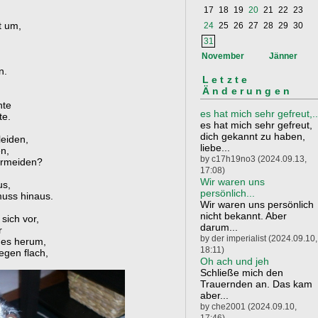
17
18
19
20
21
22
23
t um,
24
25
26
27
28
29
30
31
November
Jänner
n.
Letzte
Änderungen
hte
es hat mich sehr gefreut,..
te.
es hat mich sehr gefreut,
dich gekannt zu haben,
eiden,
liebe...
en,
by c17h19no3 (2024.09.13,
ermeiden?
17:08)
Wir waren uns
us,
persönlich...
 muss hinaus.
Wir waren uns persönlich
nicht bekannt. Aber
 sich vor,
darum...
r
by der imperialist (2024.09.10,
 es herum,
18:11)
egen flach,
Oh ach und jeh
Schließe mich den
Trauernden an. Das kam
aber...
by che2001 (2024.09.10,
17:46)