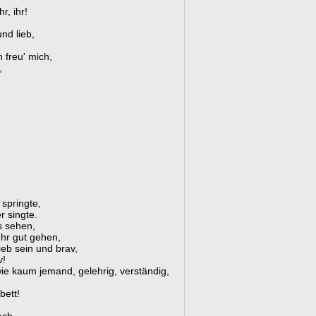
,
r, ihr!
nd lieb,
 freu' mich,
,
 springte,
r singte.
s sehen,
ehr gut gehen,
ieb sein und brav,
v!
 wie kaum jemand, gelehrig, verständig,
bett!