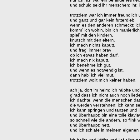
nur ich, ich war ein behindertes tier
und schuld seid ihr menschen: ihr, ih
trotzdem war ich immer freundlich u
und ganz und gar kein futterdieb,
wenn es den anderen schmeckt: ich
komm' ich wohin, bin ich manierlich
spiel' mit den kindern,
knutsch mit den eltern.
ich mach nichts kaputt,
und frag' immer brav
ob ich etwas haben darf.
ich mach nix kaputt,
ich benehme ich gut,
und wenn es notwendig ist,
dann hab' ich viel mut.
trotzdem wollt mich keiner haben.
ach ja, dort im heim: ich hüpfte und
g'rad dass ich nicht auch noch liede
ich dachte, wenn die menschen da
die werden verstehnen: ich kann s
ich kann springen und tanzen und l
und überhaupt: bin eine tolle klavla
so schnell wie die andern, so flink
und überhaupt: nett.
und ich schlafe in meinem eigenen 