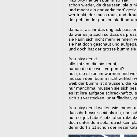
frau pixy hat den bumm so satt.
schon wieder, da draussen, sie trinkt
und macht ein gar verknittert' gesic
wer trinkt, der muss raus, und dra
der geht in der ganzen stadt herum
damals, als ihr das unglück passier
da war es ja auch so dass es pressi
sie kann sich nicht mehr erinnern 
sie hat doch geschaut und aufgepa
und doch hat der grosse bumm sie 
frau pixy denkt:
alle katzen, die sie kennt,
haben die die welt verpennt?
nein, die sitzen im warmen und we
müssen dem bumm nicht wirklich w
weil: der bumm ist draussen, die ka
nur manchmal müssen sie sich bes
es ist ihre aufgabe schreckhaft zu s
sich zu verstecken, unauffindbar, ga
frau pixy denkt weiter, wie immer, 
dass ihr besser seid als ich, das sc
nur so. jetzt aber! jetzt aber ratzfatz
doch unter dem sofa, da ist kein pla
denn dort sitzt schon der riesenkatz