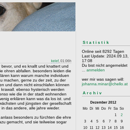
Statistik
Online seit 8292 Tagen
Last Update: 2024.09.13,
17:08
kelef
, 01:06h
Du bist nicht angemeldet
 bevor, und es knallt und knattert und
...
anmelden
e ohren abfallen. besonders leiden die
rklären kann warum manche individuen
wer mir was sagen will:
 zu machen, gerne zu der zeit, zu der
johanna.minar@chello.at
den und dann nicht einschlafen können
 krawall. ebenso hysterisch werden
Archiv
benso wie die in der stadt wohnenden
enig erklären kann was da los ist. und
Dezember 2012
hwächsten und jüngsten der gesellschaft
 in das andere, alle jahre wieder.
Mo
Di
Mi
Do
Fr
Sa
So
1
2
 anlass besonders zu fürchten die ehre
3
4
5
6
7
8
9
azu gemacht, und sie teilweise sogar
10
11
12
13
14
15
16