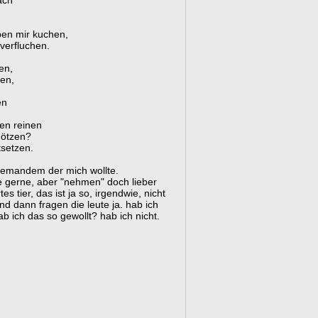
nach
ben mir kuchen,
verfluchen.
nen,
nen,
en
en reinen
götzen?
tsetzen.
 jemandem der mich wollte.
de gerne, aber "nehmen" doch lieber
 tier, das ist ja so, irgendwie, nicht
d dann fragen die leute ja. hab ich
ab ich das so gewollt? hab ich nicht.