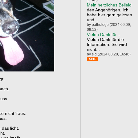
Mein herzliches Beileid
den Angehörigen. Ich
habe hier gern gelesen
und...
by pathologe (2024.09.09,
09:12)
Vielen Dank für...
Vielen Dank für die
Information. Sie wird
nicht...
by sid (2024.08.28, 16:46)
gt,
mach.
russ
e nicht 'raus.
aus.
das licht,
ht,