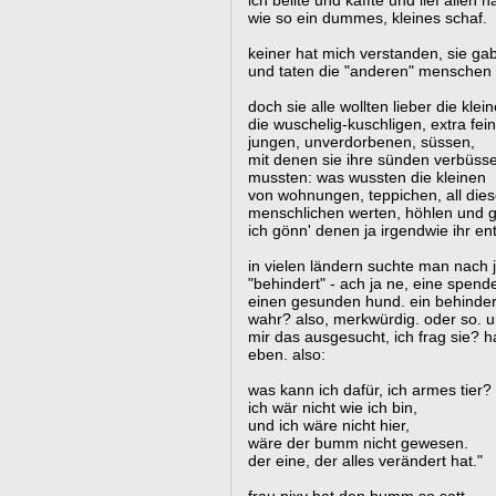
ich bellte und käffte und lief allen 
wie so ein dummes, kleines schaf.
keiner hat mich verstanden, sie ga
und taten die "anderen" menschen 
doch sie alle wollten lieber die klei
die wuschelig-kuschligen, extra fei
jungen, unverdorbenen, süssen,
mit denen sie ihre sünden verbüss
mussten: was wussten die kleinen
von wohnungen, teppichen, all dies
menschlichen werten, höhlen und 
ich gönn' denen ja irgendwie ihr en
in vielen ländern suchte man nach
"behindert" - ach ja ne, eine spen
einen gesunden hund. ein behindertes
wahr? also, merkwürdig. oder so. un
mir das ausgesucht, ich frag sie? h
eben. also:
was kann ich dafür, ich armes tier?
ich wär nicht wie ich bin,
und ich wäre nicht hier,
wäre der bumm nicht gewesen.
der eine, der alles verändert hat."