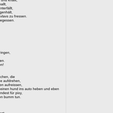
und knallt,
allt,
terfällt,
genhält,
vlavs zu fressen.
 gegessen.
ringen,
en.
en!
auchen, die
ne aufdrehen,
en aufreissen,
d einen hund ins auto heben und eben
ndest für pixy,
den bumm tun.