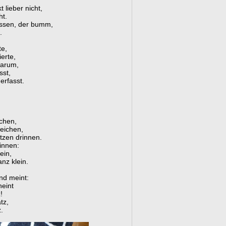
 lieber nicht,
ht.
ussen, der bumm,
.
te,
erte,
warum,
sst,
erfasst.
ichen,
eichen,
tzen drinnen.
innen:
ein,
nz klein.
und meint:
heint
!
tz,
.