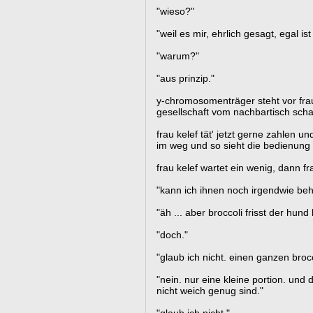
"wieso?"
"weil es mir, ehrlich gesagt, egal is
"warum?"
"aus prinzip."
y-chromosomenträger steht vor frau
gesellschaft vom nachbartisch scha
frau kelef tät' jetzt gerne zahlen u
im weg und so sieht die bedienung 
frau kelef wartet ein wenig, dann fra
"kann ich ihnen noch irgendwie behi
"äh ... aber broccoli frisst der hund 
"doch."
"glaub ich nicht. einen ganzen broc
"nein. nur eine kleine portion. und 
nicht weich genug sind."