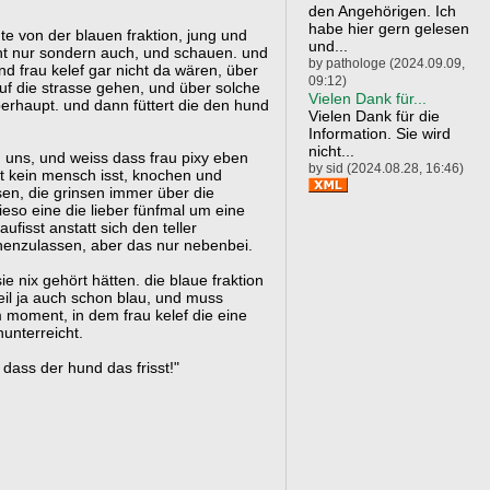
den Angehörigen. Ich
habe hier gern gelesen
te von der blauen fraktion, jung und
und...
ht nur sondern auch, und schauen. und
by pathologe (2024.09.09,
und frau kelef gar nicht da wären, über
09:12)
auf die strasse gehen, und über solche
Vielen Dank für...
erhaupt. und dann füttert die den hund
Vielen Dank für die
Information. Sie wird
nicht...
 uns, und weiss dass frau pixy eben
by sid (2024.08.28, 16:46)
t kein mensch isst, knochen und
en, die grinsen immer über die
wieso eine die lieber fünfmal um eine
ufisst anstatt sich den teller
tehenzulassen, aber das nur nebenbei.
sie nix gehört hätten. die blaue fraktion
eil ja auch schon blau, und muss
moment, in dem frau kelef die eine
unterreicht.
 dass der hund das frisst!"