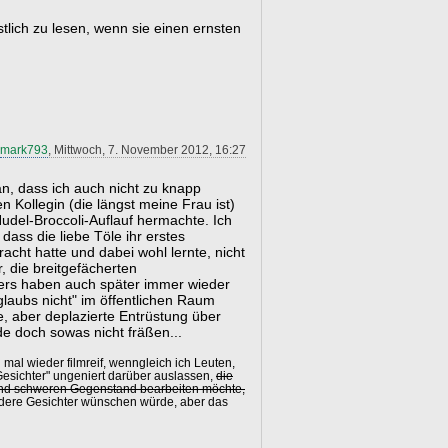
stlich zu lesen, wenn sie einen ernsten
mark793
, Mittwoch, 7. November 2012, 16:27
an, dass ich auch nicht zu knapp
n Kollegin (die längst meine Frau ist)
Nudel-Broccoli-Auflauf hermachte. Ich
dass die liebe Töle ihr erstes
cht hatte und dabei wohl lernte, nicht
, die breitgefächerten
ers haben auch später immer wieder
 glaubs nicht" im öffentlichen Raum
e, aber deplazierte Entrüstung über
de doch sowas nicht fräßen...
al wieder filmreif, wenngleich ich Leuten,
 Gesichter" ungeniert darüber auslassen,
die
und schweren Gegenstand bearbeiten möchte,
ere Gesichter wünschen würde, aber das