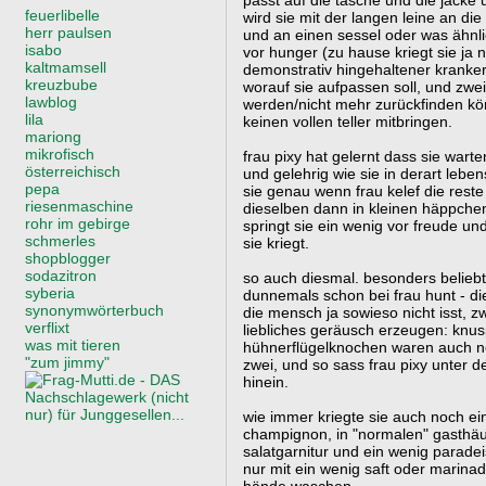
passt auf die tasche und die jack
feuerlibelle
wird sie mit der langen leine an di
herr paulsen
und an einen sessel oder was ähnli
isabo
vor hunger (zu hause kriegt sie ja
kaltmamsell
demonstrativ hingehaltener kranker
kreuzbube
worauf sie aufpassen soll, und zweit
lawblog
werden/nicht mehr zurückfinden kö
lila
keinen vollen teller mitbringen.
mariong
mikrofisch
frau pixy hat gelernt dass sie wart
österreichisch
und gelehrig wie sie in derart leben
pepa
sie genau wenn frau kelef die reste
riesenmaschine
dieselben dann in kleinen häppchen
rohr im gebirge
springt sie ein wenig vor freude und
schmerles
sie kriegt.
shopblogger
sodazitron
so auch diesmal. besonders beliebt 
syberia
dunnemals schon bei frau hunt - d
synonymwörterbuch
die mensch ja sowieso nicht isst, 
verflixt
liebliches geräusch erzeugen: knus
was mit tieren
hühnerflügelknochen waren auch no
"zum jimmy"
zwei, und so sass frau pixy unter d
hinein.
wie immer kriegte sie auch noch e
champignon, in "normalen" gasthäu
salatgarnitur und ein wenig paradei
nur mit ein wenig saft oder marinad