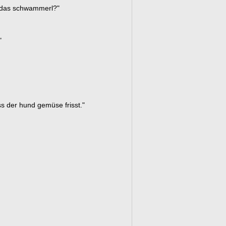
 das schwammerl?"
"
ass der hund gemüse frisst."