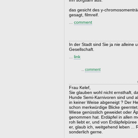
ihn sorgsam aus.
das gesicht des y-chromosomenträg
gesagt, filmreif.
...
comment
In der Stadt sind Sie ja nie allein
Gesellschaft.
...
link
...
comment
Frau Kelef,
Sie glauben wohl nicht ernsthaft, 
Hunde Semi-Karnivoren sind und a
in keiner Weise abgeneigt ? Der H
schon merkwürdige Blicke geerntet
Wiese genüsslich geweidet oder Äp
genommen hat. Erdäpfel in allen 
roh liebt er, und von Erdäpfelpüree
er, glaub ich, weitgehend leben ...
sonderlich gerne.