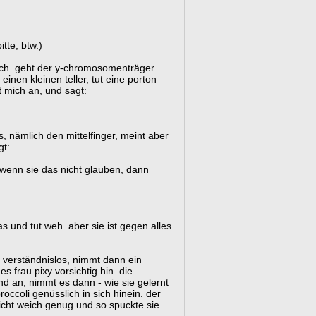
tte, btw.)
 auch. geht der y-chromosomenträger
einen kleinen teller, tut eine porton
t mich an, und sagt:
s, nämlich den mittelfinger, meint aber
gt:
. wenn sie das nicht glauben, dann
as und tut weh. aber sie ist gegen alles
 verständnislos, nimmt dann ein
es frau pixy vorsichtig hin. die
nd an, nimmt es dann - wie sie gelernt
occoli genüsslich in sich hinein. der
icht weich genug und so spuckte sie