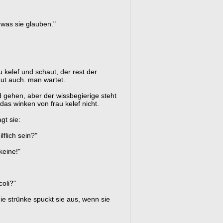
t was sie glauben."
 kelef und schaut, der rest der
ut auch. man wartet.
nd gehen, aber der wissbegierige steht
das winken von frau kelef nicht.
gt sie:
lflich sein?"
keine!"
coli?"
die strünke spuckt sie aus, wenn sie