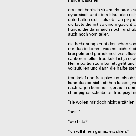
hände waschen.
am nachbartisch sitzen ein paar leu
dynamisch und eben blau, also nic
unterhalten sich - als ob frau pixy 
die leute die mit so einem gesicht 
hunde, die dann auch noch, und üb
auch noch vom teller.
die bedienung kennt das schon von
nur das bekommt was mit sicherhei
kruspeln und garnelenschwanzfloss
sauberen teller. frau kelef ist ja so
kleine portion zum buffett geht und a
vollzufüllen und dann die hälfte s
frau kelef und frau pixy tun, als ob 
kann das so nicht stehen lassen, w
nachfragen kommen. genau in dem 
champignonscheibe an frau pixy hin
"sie wollen mir doch nicht erzählen,
"nein."
"wie bitte?"
"ich will ihnen gar nix erzählen."