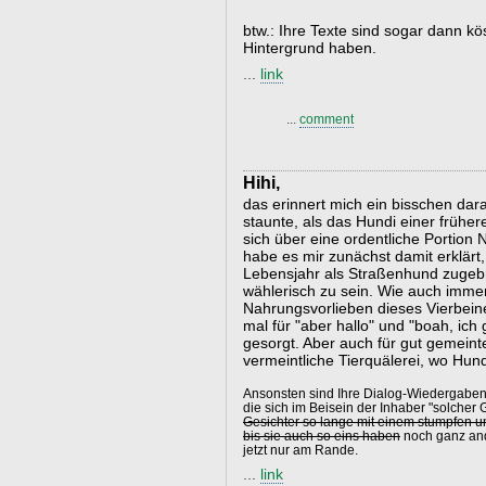
btw.: Ihre Texte sind sogar dann kö
Hintergrund haben.
...
link
...
comment
Hihi,
das erinnert mich ein bisschen dar
staunte, als das Hundi einer frühere
sich über eine ordentliche Portion 
habe es mir zunächst damit erklärt, 
Lebensjahr als Straßenhund zugebra
wählerisch zu sein. Wie auch immer
Nahrungsvorlieben dieses Vierbein
mal für "aber hallo" und "boah, ich
gesorgt. Aber auch für gut gemeint
vermeintliche Tierquälerei, wo Hun
Ansonsten sind Ihre Dialog-Wiedergaben m
die sich im Beisein der Inhaber "solcher
Gesichter so lange mit einem stumpfen 
bis sie auch so eins haben
noch ganz and
jetzt nur am Rande.
...
link