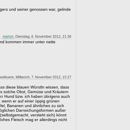
ers und seiner genossen war, gelinde
marion
, Dienstag, 6. November 2012, 21:36
e und kommen immer unter nette
walkuere, Mittwoch, 7. November 2012, 15:27
dass diese blauen Würstln wissen, dass
ls solche Obst, Gemüse und Kräutern
err Hund bzw. ich haben übrigens auch
, wenn er auf einer üppig grünen
fel, Bananen und ähnliches zu sich
möglichen Darreichungsformen außer
 (selbstgemacht, versteht sich) könnt
 Rohes Fleisch mag er allerdings nicht