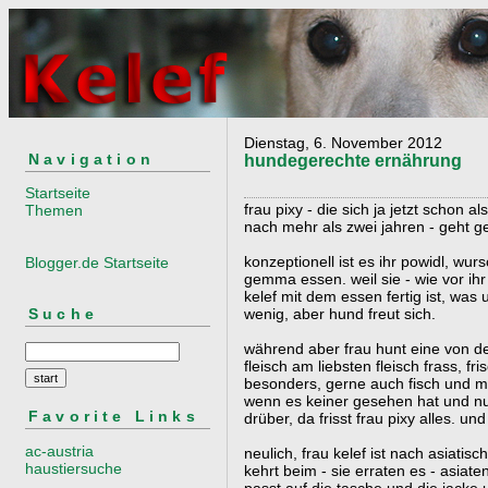
Dienstag, 6. November 2012
Navigation
hundegerechte ernährung
Startseite
frau pixy - die sich ja jetzt schon 
Themen
nach mehr als zwei jahren - geht ge
konzeptionell ist es ihr powidl, wu
Blogger.de Startseite
gemma essen. weil sie - wie vor ihr
kelef mit dem essen fertig ist, was 
Suche
wenig, aber hund freut sich.
während aber frau hunt eine von de
fleisch am liebsten fleisch frass, fr
besonders, gerne auch fisch und me
wenn es keiner gesehen hat und nu
Favorite Links
drüber, da frisst frau pixy alles. un
ac-austria
neulich, frau kelef ist nach asiati
haustiersuche
kehrt beim - sie erraten es - asiate