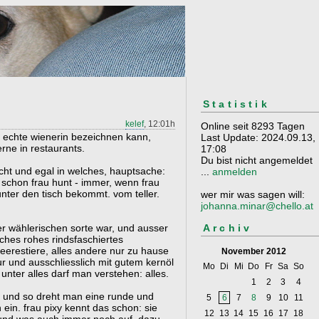
Statistik
kelef
, 12:01h
Online seit 8293 Tagen
als echte wienerin bezeichnen kann,
Last Update: 2024.09.13,
rne in restaurants.
17:08
Du bist nicht angemeldet
rscht und egal in welches, hauptsache:
...
anmelden
 schon frau hunt - immer, wenn frau
unter den tisch bekommt. vom teller.
wer mir was sagen will:
johanna.minar@chello.at
Archiv
r wählerischen sorte war, und ausser
isches rohes rindsfaschiertes
erestiere, alles andere nur zu hause
November 2012
r und ausschliesslich mit gutem kernöl
Mo
Di
Mi
Do
Fr
Sa
So
d unter alles darf man verstehen: alles.
1
2
3
4
sch und so dreht man eine runde und
5
6
7
8
9
10
11
n ein. frau pixy kennt das schon: sie
12
13
14
15
16
17
18