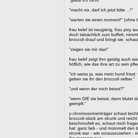
"glaub ich nicht."
"macht nix. darf ich jetzt bitte ...!"
"warten sie einen moment!" (ohne bi
frau kelef ist neugierig, frau pixy
doch tatsächlich zum buffett, nimmt 
broccoli drauf und bringt sie. schau
"zeigen sie mir das!"
frau kelef zeigt ihm geistig auch wa
höflich, wie das ihre art zu sein pfle
"ich weiss ja, was mein hund frisst
geben sie ihr den broccoli selber."
"und wenn der mich beisst?"
"wenn DIE sie beisst, dann blutet d
geimpft."
y-chromosomenträger schaut leicht
broccoli-stück am strunk und reicht 
beschnnofelt es, schaut mich frage
hat: ganz lieb - und mümmelt den br
strunk war - wie vorauszusehen - n