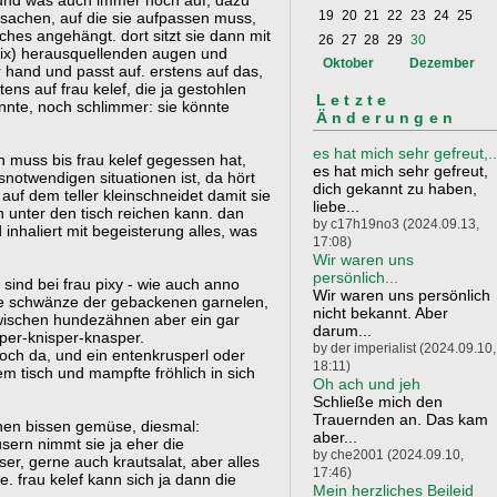
e und was auch immer noch auf, dazu
19
20
21
22
23
24
25
e sachen, auf die sie aufpassen muss,
ches angehängt. dort sitzt sie dann mit
26
27
28
29
30
 nix) herausquellenden augen und
Oktober
Dezember
 hand und passt auf. erstens auf das,
ens auf frau kelef, die ja gestohlen
Letzte
nnte, noch schlimmer: sie könnte
Änderungen
es hat mich sehr gefreut,..
en muss bis frau kelef gegessen hat,
es hat mich sehr gefreut,
snotwendigen situationen ist, da hört
dich gekannt zu haben,
 auf dem teller kleinschneidet damit sie
liebe...
 unter den tisch reichen kann. dan
by c17h19no3 (2024.09.13,
 inhaliert mit begeisterung alles, was
17:08)
Wir waren uns
persönlich...
sind bei frau pixy - wie auch anno
Wir waren uns persönlich
ie schwänze der gebackenen garnelen,
nicht bekannt. Aber
zwischen hundezähnen aber ein gar
darum...
per-knisper-knasper.
by der imperialist (2024.09.10,
ch da, und ein entenkrusperl oder
18:11)
em tisch und mampfte fröhlich in sich
Oh ach und jeh
Schließe mich den
Trauernden an. Das kam
inen bissen gemüse, diesmal:
aber...
sern nimmt sie ja eher die
by che2001 (2024.09.10,
ser, gerne auch krautsalat, aber alles
17:46)
e. frau kelef kann sich ja dann die
Mein herzliches Beileid