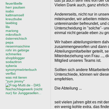
das ja auch sehr nett von der 
feuerlibelle
Vielen Dank auch, ganz ehrlich
herr paulsen
isabo
Andererseits, nicht nur in unsere
kaltmamsell
miteinander, wir arbeiten mitein
kreuzbube
lawblog
untereinander befreundet, und 
lila
Unterscheidung in "solche"- un
mariong
einmal nicht gerade eben zu gr
mikrofisch
österreichisch
Wir haben abteilungsintern dah
pepa
riesenmaschine
zusammengeworfen und dann du
rohr im gebirge
Abteilungsmitarbeiter geteilt, s
schmerles
Miteinbeziehung von Frau ..., di
shopblogger
Mitglied unseres Teams ist.
sodazitron
syberia
Sollten sich andere Mitarbeiter
synonymwörterbuch
verflixt
Unterschiede, können wir die
was mit tieren
empfehlen.
"zum jimmy"
Die Abteilung ...
seit vielen jahren gibt es mit d
ein wenig kohle extra. das finde 