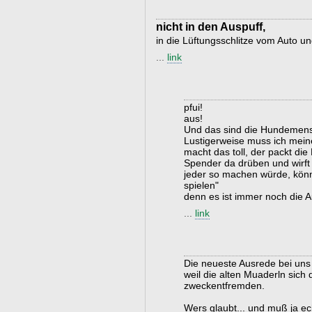
nicht in den Auspuff,
in die Lüftungsschlitze vom Auto u
...
link
pfui!
aus!
Und das sind die Hundemen
Lustigerweise muss ich mein
macht das toll, der packt di
Spender da drüben und wirft 
jeder so machen würde, könn
spielen"
denn es ist immer noch die
...
link
Die neueste Ausrede bei uns 
weil die alten Muaderln sich 
zweckentfremden.
Wers glaubt... und muß ja ec