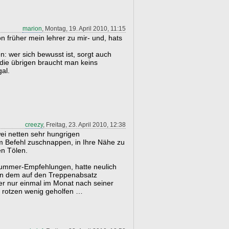
marion
, Montag, 19. April 2010, 11:15
on früher mein lehrer zu mir- und, hats
: wer sich bewusst ist, sorgt auch
r die übrigen braucht man keins
al.
creezy
, Freitag, 23. April 2010, 12:38
wei netten sehr hungrigen
 Befehl zuschnappen, in Ihre Nähe zu
en Tölen.
Nummer-Empfehlungen, hatte neulich
en dem auf den Treppenabsatz
r nur einmal im Monat nach seiner
 rotzen wenig geholfen …