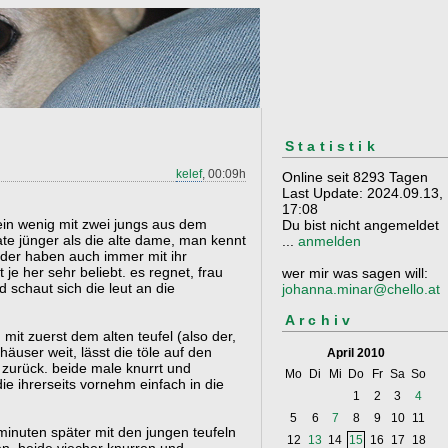
Statistik
kelef
, 00:09h
Online seit 8293 Tagen
Last Update: 2024.09.13,
17:08
 ein wenig mit zwei jungs aus dem
Du bist nicht angemeldet
te jünger als die alte dame, man kennt
...
anmelden
kinder haben auch immer mit ihr
 je her sehr beliebt. es regnet, frau
wer mir was sagen will:
d schaut sich die leut an die
johanna.minar@chello.at
Archiv
mit zuerst dem alten teufel (also der,
häuser weit, lässt die töle auf den
April 2010
 zurück. beide male knurrt und
Mo
Di
Mi
Do
Fr
Sa
So
ie ihrerseits vornehm einfach in die
1
2
3
4
5
6
7
8
9
10
11
minuten später mit den jungen teufeln
12
13
14
15
16
17
18