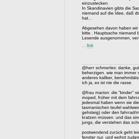
einzustecken.
In Skandinavien gibts die Sa
niemand auf die Idee, daß d
hat...
Abgesehen davon haben wir h
bitte.. Hauptsache niemand b
Lesende ausgenommen, verst
...
link
@herr schmerles: danke, gute
beherzigen. wie man immer s
anderes kaliber, benehmität
ich ja, es ist nie die rasse.
@frau marion: die "kinder" 
moped, früher mit dem fahrra
jedesmal haben wenn sie die 
tasmanischen teufel wahlwei
gehsteig) oder den fahrrad/mo
kratzen müssen. und das sin
jungs, die verstehen das scho
postwendend zurück geht leide
fenster nur, und wohnt zudem