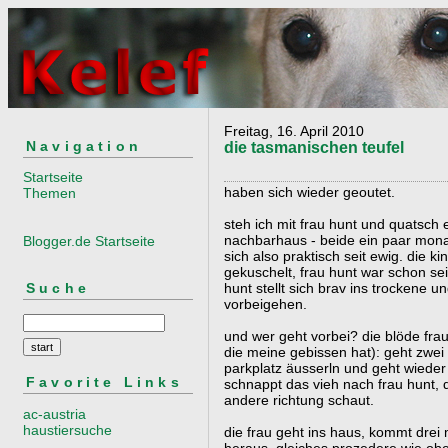
Freitag, 16. April 2010
Navigation
die tasmanischen teufel
Startseite
haben sich wieder geoutet.
Themen
steh ich mit frau hunt und quatsch
nachbarhaus - beide ein paar mona
Blogger.de Startseite
sich also praktisch seit ewig. die 
gekuschelt, frau hunt war schon seit
Suche
hunt stellt sich brav ins trockene un
vorbeigehen.
und wer geht vorbei? die blöde frau 
die meine gebissen hat): geht zwei 
parkplatz äusserln und geht wieder
Favorite Links
schnappt das vieh nach frau hunt, d
andere richtung schaut.
ac-austria
haustiersuche
die frau geht ins haus, kommt drei 