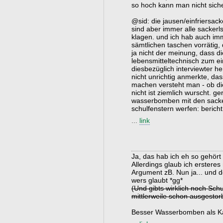
so hoch kann man nicht siche
@sid: die jausen/einfriersacke
sind aber immer alle sacker
klagen. und ich hab auch i
sämtlichen taschen vorrätig, 
ja nicht der meinung, dass d
lebensmitteltechnisch zum ein
diesbezüglich interviewter h
nicht unrichtig anmerkte, das
machen versteht man - ob die
nicht ist ziemlich wurscht. 
wasserbomben mit den sacke
schulfenstern werfen: berich
...
link
Ja, das hab ich eh so gehört
Allerdings glaub ich ersteres
Argument zB. Nun ja... und 
wers glaubt *gg*
(Und gibts wirklich noch Schu
mittlerweile schon ausgestor
Besser Wasserbomben als K