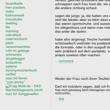
heraus, gleiches prozedere wie obe
feuerlibelle
schnappen nach frau hunt die, sie 
herr paulsen
die andere richtung schaut.
isabo
kaltmamsell
sagen die jungs: ja, die haben uns 
kreuzbube
sind die biester aber so klein dass
lawblog
das waren sportschuhe. und ausserd
lila
ins stiegenhaus und wenn man meint,
mariong
das unter die stufen.
mikrofisch
österreichisch
habe also angeregt, frische hundst
pepa
schlüsselloch und/oder ins postkas
riesenmaschine
die türmatte. oder in den auspuff d
rohr im gebirge
sehr praktisch auf dem parkplatz.
schmerles
anlass sowieso öfter machen.
shopblogger
...
comment
sodazitron
syberia
synonymwörterbuch
verflixt
was mit tieren
Weder der Frau noch ihren Teufeln s
"zum jimmy"
Darf ich trotzdem sagen, daß ich f
Hab mich jahrelang beim Heimgehen vor 
nicht schön.
...
link