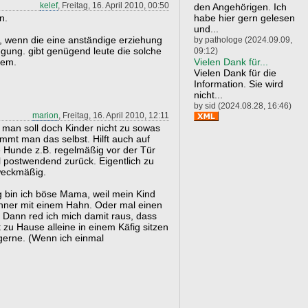
kelef
, Freitag, 16. April 2010, 00:50
den Angehörigen. Ich
habe hier gern gelesen
n.
und...
n, wenn die eine anständige erziehung
by pathologe (2024.09.09,
ung. gibt genügend leute die solche
09:12)
Vielen Dank für...
lem.
Vielen Dank für die
Information. Sie wird
nicht...
by sid (2024.08.28, 16:46)
marion
, Freitag, 16. April 2010, 12:11
, man soll doch Kinder nicht zu sowas
mmt man das selbst. Hilft auch auf
e Hunde z.B. regelmäßig vor der Tür
l postwendend zurück. Eigentlich zu
weckmäßig.
 bin ich böse Mama, weil mein Kind
ühner mit einem Hahn. Oder mal einen
. Dann red ich mich damit raus, dass
 zu Hause alleine in einem Käfig sitzen
gerne. (Wenn ich einmal