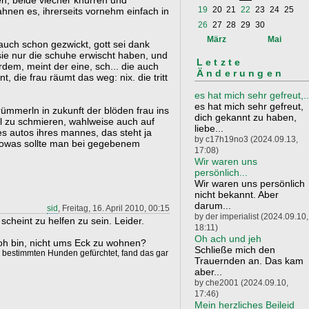
n, beide viecher knurren und
19
20
21
22
23
24
25
ahnen es, ihrerseits vornehm einfach in
26
27
28
29
30
März
Mai
auch schon gezwickt, gott sei dank
 sie nur die schuhe erwischt haben, und
Letzte
em, meint der eine, sch... die auch
Änderungen
 die frau räumt das weg: nix. die tritt
es hat mich sehr gefreut,..
es hat mich sehr gefreut,
rümmerln in zukunft der blöden frau ins
dich gekannt zu haben,
tl zu schmieren, wahlweise auch auf
liebe...
es autos ihres mannes, das steht ja
by c17h19no3 (2024.09.13,
 sowas sollte man bei gegebenem
17:08)
Wir waren uns
persönlich...
Wir waren uns persönlich
nicht bekannt. Aber
darum...
sid
, Freitag, 16. April 2010, 00:15
by der imperialist (2024.09.10,
cheint zu helfen zu sein. Leider.
18:11)
Oh ach und jeh
roh bin, nicht ums Eck zu wohnen?
Schließe mich den
bestimmten Hunden gefürchtet, fand das gar
Trauernden an. Das kam
aber...
by che2001 (2024.09.10,
17:46)
Mein herzliches Beileid