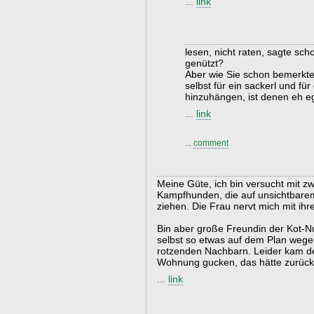
...
link
lesen, nicht raten, sagte sch
genützt?
Aber wie Sie schon bemerkten
selbst für ein sackerl und fü
hinzuhängen, ist denen eh eg
...
link
...
comment
Meine Güte, ich bin versucht mit z
Kampfhunden, die auf unsichtbarem
ziehen. Die Frau nervt mich mit ihr
Bin aber große Freundin der Kot-
selbst so etwas auf dem Plan weg
rotzenden Nachbarn. Leider kam de
Wohnung gucken, das hätte zurück
...
link