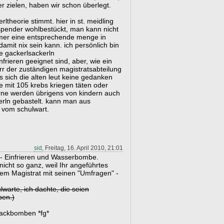
r zielen, haben wir schon überlegt.
rltheorie stimmt. hier in st. meidling
lspender wohlbestückt, man kann nicht
mmer eine entsprechende menge in
damit nix sein kann. ich persönlich bin
ie gackerlsackerln
frieren geeignet sind, aber, wie ein
err der zuständigen magistratsabteilung
s sich die alten leut keine gedanken
 mit 105 krebs kriegen täten oder
gerne werden übrigens von kindern auch
rln gebastelt. kann man aus
t vom schulwart.
sid
, Freitag, 16. April 2010, 21:01
 - Einfrieren und Wasserbombe.
 nicht so ganz, weil Ihr angeführtes
dem Magistrat mit seinen "Umfragen" -
lwarte, ich dachte, die seien
ben.)
ackbomben *fg*