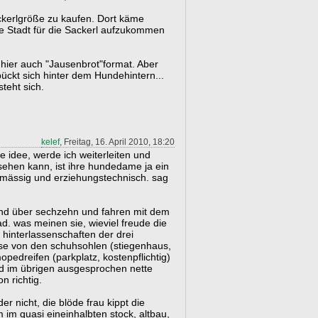
ckerlgröße zu kaufen. Dort käme
ie Stadt für die Sackerl aufzukommen
ier auch "Jausenbrot"format. Aber
ückt sich hinter dem Hundehintern...
eht sich.
kelef
, Freitag, 16. April 2010, 18:20
 idee, werde ich weiterleiten und
ehen kann, ist ihre hundedame ja ein
smässig und erziehungstechnisch. sag
sind über sechzehn und fahren mit dem
d. was meinen sie, wieviel freude die
hinterlassenschaften der drei
se von den schuhsohlen (stiegenhaus,
pedreifen (parkplatz, kostenpflichtig)
d im übrigen ausgesprochen nette
n richtig.
r nicht, die blöde frau kippt die
 im quasi eineinhalbten stock, altbau,