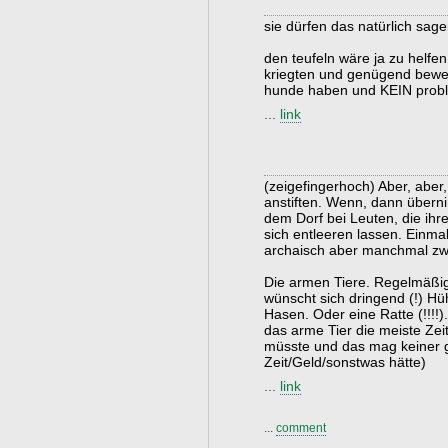
sie dürfen das natürlich sage
den teufeln wäre ja zu helfe
kriegten und genügend beweg
hunde haben und KEIN prob
...
link
(zeigefingerhoch) Aber, aber
anstiften. Wenn, dann überni
dem Dorf bei Leuten, die ihr
sich entleeren lassen. Einma
archaisch aber manchmal z
Die armen Tiere. Regelmäßig
wünscht sich dringend (!) H
Hasen. Oder eine Ratte (!!!!)
das arme Tier die meiste Zeit
müsste und das mag keiner 
Zeit/Geld/sonstwas hätte)
...
link
...
comment