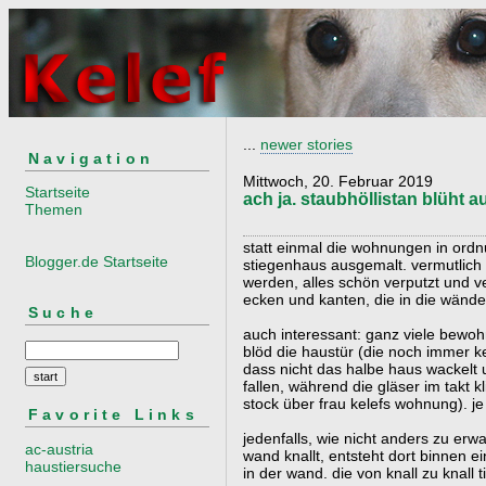
...
newer stories
Navigation
Mittwoch, 20. Februar 2019
Startseite
ach ja. staubhöllistan blüht au
Themen
statt einmal die wohnungen in ordn
Blogger.de Startseite
stiegenhaus ausgemalt. vermutlich 
werden, alles schön verputzt und v
ecken und kanten, die in die wände
Suche
auch interessant: ganz viele bewo
blöd die haustür (die noch immer kei
dass nicht das halbe haus wackelt 
fallen, während die gläser im takt k
stock über frau kelefs wohnung). je
Favorite Links
jedenfalls, wie nicht anders zu er
ac-austria
wand knallt, entsteht dort binnen e
haustiersuche
in der wand. die von knall zu knall t