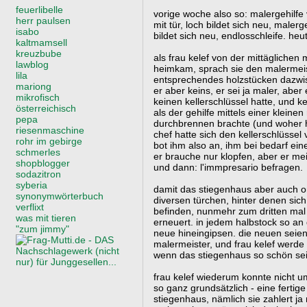
feuerlibelle
vorige woche also so: malergehilfe 
herr paulsen
mit tür, loch bildet sich neu, maler
isabo
bildet sich neu, endlosschleife. heu
kaltmamsell
kreuzbube
als frau kelef von der mittägliche
lawblog
heimkam, sprach sie den malermeis
lila
entsprechendes holzstücken dazwi
mariong
er aber keins, er sei ja maler, aber
mikrofisch
keinen kellerschlüssel hatte, und k
österreichisch
als der gehilfe mittels einer klein
pepa
durchbrennen brachte (und woher h
riesenmaschine
chef hatte sich den kellerschlüssel 
rohr im gebirge
bot ihm also an, ihm bei bedarf ei
schmerles
er brauche nur klopfen, aber er me
shopblogger
und dann: l'immpresario befragen.
sodazitron
syberia
damit das stiegenhaus aber auch or
synonymwörterbuch
diversen türchen, hinter denen sic
verflixt
befinden, nunmehr zum dritten mal 
was mit tieren
erneuert. in jedem halbstock so an d
"zum jimmy"
neue hineingipsen. die neuen seien 
malermeister, und frau kelef werd
wenn das stiegenhaus so schön sei
frau kelef wiederum konnte nicht umh
so ganz grundsätzlich - eine fertig
stiegenhaus, nämlich sie zahlert ja