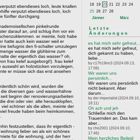
18
19
20
21
22
23
24
verputzt ebendieses loch, leute knallen
gehilfe verputzt ebendieses loch, loch
25
26
27
28
te fünfter durchgang.
Jänner
März
n mademoisellschen pinkelrunde
Letzte
ter darauf an, und schlug ihm vor ein
Änderungen
schenzuklemmen. er meinte, holz habe
 er hatte auch kein wasser weil er
es hat mich sehr gefreut,..
eine befugnis den fi-schalter umzulegen
es hat mich sehr gefreut,
en menge wasser die glühbirne zum
dich gekannt zu haben,
atte der eigentlich das wasser? oh,
liebe...
von frau kelef ausgeborgt!). frau kelef
by c17h19no3 (2024.09.13,
ne auswahl an holzstücken vorzulegen,
17:08)
inte er müsse sich das erst ansehen
Wir waren uns
persönlich...
Wir waren uns persönlich
dentlich schön wird, wurden die
nicht bekannt. Aber
h die diversen gas- und wasserhähne
darum...
seit beginn der renovierungsarbeiten
by der imperialist (2024.09.10,
ie drei oder vier. alte herausklopfen,
18:11)
viel schöner als die alten, meinte der
Oh ach und jeh
e viel freude haben beim heimkommen,
Schließe mich den
.
Trauernden an. Das kam
aber...
in festzustellen, dass ihr eigentlich -
by che2001 (2024.09.10,
e wohnung lieber sei als ein schönes
17:46)
 miete für die wohnung, und der herr
Mein herzliches Beileid