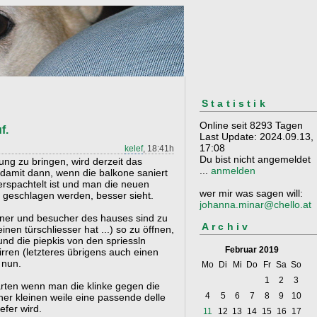
Statistik
Online seit 8293 Tagen
f.
Last Update: 2024.09.13,
17:08
kelef
, 18:41h
Du bist nicht angemeldet
ung zu bringen, wird derzeit das
...
anmelden
damit dann, wenn die balkone saniert
erspachtelt ist und man die neuen
wer mir was sagen will:
 geschlagen werden, besser sieht.
johanna.minar@chello.at
hner und besucher des hauses sind zu
Archiv
nen türschliesser hat ...) so zu öffnen,
und die piepkis von den spriessln
Februar 2019
lirren (letzteres übrigens auch einen
 nun.
Mo
Di
Mi
Do
Fr
Sa
So
1
2
3
warten wenn man die klinke gegen die
4
5
6
7
8
9
10
iner kleinen weile eine passende delle
iefer wird.
11
12
13
14
15
16
17