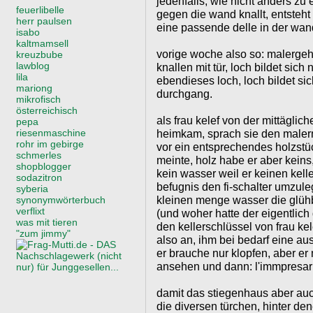
jedenfalls, wie nicht anders zu
feuerlibelle
gegen die wand knallt, entsteht
herr paulsen
eine passende delle in der wand.
isabo
kaltmamsell
vorige woche also so: malergehi
kreuzbube
lawblog
knallen mit tür, loch bildet sich
lila
ebendieses loch, loch bildet sic
mariong
durchgang.
mikrofisch
österreichisch
als frau kelef von der mittägl
pepa
riesenmaschine
heimkam, sprach sie den malerm
rohr im gebirge
vor ein entsprechendes holzst
schmerles
meinte, holz habe er aber keins,
shopblogger
kein wasser weil er keinen kell
sodazitron
befugnis den fi-schalter umzuleg
syberia
kleinen menge wasser die glüh
synonymwörterbuch
verflixt
(und woher hatte der eigentlich
was mit tieren
den kellerschlüssel von frau kel
"zum jimmy"
also an, ihm bei bedarf eine a
er brauche nur klopfen, aber er
ansehen und dann: l'immpresar
damit das stiegenhaus aber auc
die diversen türchen, hinter de