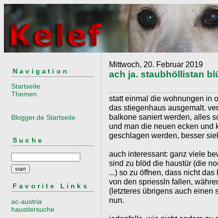
Mittwoch, 20. Februar 2019
Navigation
ach ja. staubhöllistan bl
Startseite
Themen
statt einmal die wohnungen in o
das stiegenhaus ausgemalt. ver
balkone saniert werden, alles s
Blogger.de Startseite
und man die neuen ecken und k
geschlagen werden, besser sieh
Suche
auch interessant: ganz viele 
sind zu blöd die haustür (die n
...) so zu öffnen, dass nicht da
von den spriessln fallen, währen
Favorite Links
(letzteres übrigens auch einen 
nun.
ac-austria
haustiersuche