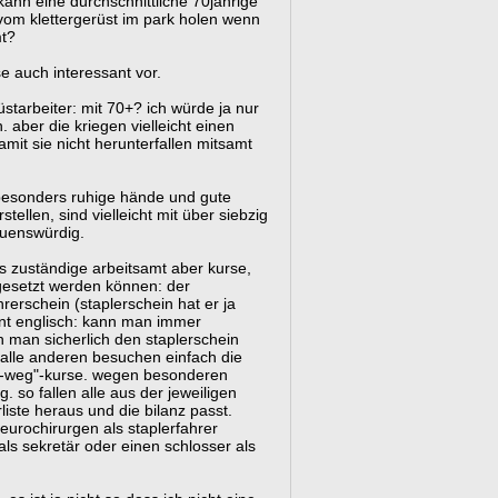
ann eine durchschnittliche 70jährige
 vom klettergerüst im park holen wenn
mt?
ise auch interessant vor.
starbeiter: mit 70+? ich würde ja nur
 aber die kriegen vielleicht einen
damit sie nicht herunterfallen mitsamt
 besonders ruhige hände und gute
tellen, sind vielleicht mit über siebzig
auenswürdig.
ls zuständige arbeitsamt aber kurse,
gesetzt werden können: der
erschein (staplerschein hat er ja
rnt englisch: kann man immer
 man sicherlich den staplerschein
 alle anderen besuchen einfach die
er-weg"-kurse. wegen besonderen
. so fallen alle aus der jeweiligen
iste heraus und die bilanz passt.
eurochirurgen als staplerfahrer
ls sekretär oder einen schlosser als