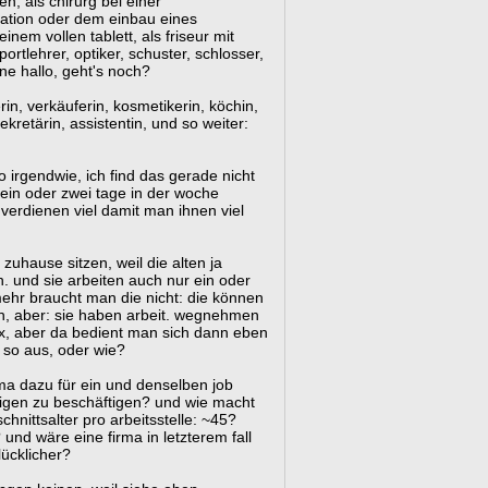
en, als chirurg bei einer
ation oder dem einbau eines
einem vollen tablett, als friseur mit
sportlehrer, optiker, schuster, schlosser,
ine hallo, geht's noch?
erin, verkäuferin, kosmetikerin, köchin,
kretärin, assistentin, und so weiter:
 irgendwie, ich find das gerade nicht
 ein oder zwei tage in der woche
 verdienen viel damit man ihnen viel
zuhause sitzen, weil die alten ja
. und sie arbeiten auch nur ein oder
mehr braucht man die nicht: die können
n, aber: sie haben arbeit. wegnehmen
x, aber da bedient man sich dann eben
n so aus, oder wie?
irma dazu für ein und denselben job
igen zu beschäftigen? und wie macht
nittsalter pro arbeitsstelle: ~45?
und wäre eine firma in letzterem fall
glücklicher?