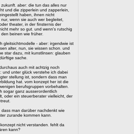
 zukunft. aber: die tun das alles nur
t und die zipperlein und zapperlein,
eingestellt haben, ihnen nicht
nur, wenn sie auch wer begleitet,
r theater, in der finsternis der
 nicht mehr so gut. und wenn's rutschig
f den beinen wie früher.
h gleitsichtmodelle - aber: irgendwie ist
en alter, nun, sie wissen schon. und
 star dazu, mit kunstlinsen: glauben
dürftige sache.
n durchaus auch mit achtzig noch
 und unter glück verstehe ich dabei
ter stellung ist, sondern dass man
bildung hat. vom konzept her ist die
 wenigen berufsgruppen vorbehalten.
 sogar ganz ausserordentlich
, oder ein steuerberater vielleicht, der
treut.
en dass man darüber nachdenkt wie
aster zurande kommen kann.
onzept nicht verstanden. fehlt da
lären kann?