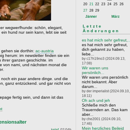
20
21
22
23
24
25
26
27
28
29
Jänner
März
Letzte
 der wegwerfhunde: schön, elegant,
Änderungen
in hund nur sein kann, lebt sie seit
es hat mich sehr gefreut,..
es hat mich sehr gefreut,
dich gekannt zu haben,
, gehen sie dorthin:
ac-austria
liebe...
nig herum: im newsletter finden sie ein
by c17h19no3 (2024.09.13,
u ihrer ganzen geschichte. im
17:08)
te von nami, und nächsten monat die
Wir waren uns
er.
persönlich...
Wir waren uns persönlich
d noch ein paar andere dinge. und die
nicht bekannt. Aber
gen, ganz entzückend. und gar nicht von
darum...
by der imperialist (2024.09.10,
18:11)
page fertig sein, und dann ist das
Oh ach und jeh
Schließe mich den
t
Trauernden an. Das kam
aber...
by che2001 (2024.09.10,
ensionsalter
17:46)
Mein herzliches Beileid
kelef
, 02:04h