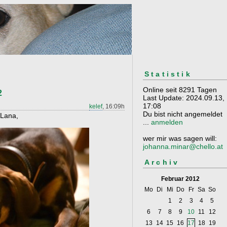
Statistik
Online seit 8291 Tagen
2
Last Update: 2024.09.13,
17:08
kelef
, 16:09h
Du bist nicht angemeldet
 Lana,
...
anmelden
wer mir was sagen will:
johanna.minar@chello.at
Archiv
Februar 2012
Mo
Di
Mi
Do
Fr
Sa
So
1
2
3
4
5
6
7
8
9
10
11
12
13
14
15
16
17
18
19