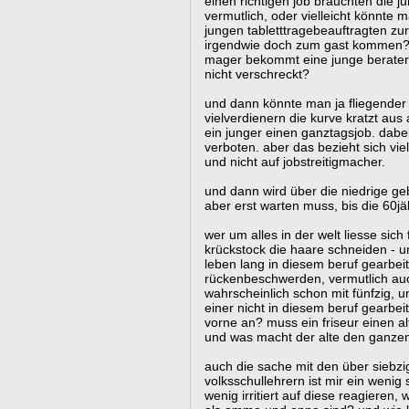
einen richtigen job brauchten die j
vermutlich, oder vielleicht könnte 
jungen tabletttragebeauftragten zur 
irgendwie doch zum gast kommen? u
mager bekommt eine junge berateri
nicht verschreckt?
und dann könnte man ja fliegender
vielverdienern die kurve kratzt aus
ein junger einen ganztagsjob. dabei
verboten. aber das bezieht sich vie
und nicht auf jobstreitigmacher.
und dann wird über die niedrige ge
aber erst warten muss, bis die 60j
wer um alles in der welt liesse sich
krückstock die haare schneiden - u
leben lang in diesem beruf gearbeit
rückenbeschwerden, vermutlich a
wahrscheinlich schon mit fünfzig,
einer nicht in diesem beruf gearbei
vorne an? muss ein friseur einen alt
und was macht der alte den ganze
auch die sache mit den über siebzi
volksschullehrern ist mir ein wenig 
wenig irritiert auf diese reagieren,