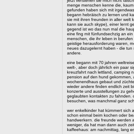
jetzt verstehen sie mich nicht falsch
menge menschen kenne die, kaum in
gefunden haben sich mit irgendwas 
begann hebräisch zu lernen und kau
sie mit ihren freunden in aller welt
kann sie auch skype), einer lernt ge
gegend ist wo das nun mal die haup
eine fing mit fünfundsechzig an ein
menschen, die ihr leben in berufen 
geistige herausforderung waren, m
neues dazugelernt haben - die tun s
andere.
eine begann mit 70 jahren weltrei
welt-, aber doch jährlich ein paar s
kreuzfahrt nach lettland, camping n
pension auf den hund gekommen, a
wochenendhaus gebaut und züchten
wieder andere finden endlich zeit b
konzerte und ausstellungen zu gehe
geglaubten kontakten zu fahnden. od
besuchen, was manchmal ganz schö
wer enkelkinder hat kümmert sich a
schon einmal beim kochen oder bea
handwerkern. die freunde werden a
weniger, da hat man dann auch zeit
kaffeehaus: am nachmittag, lang er