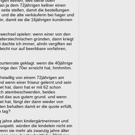
ungen keinen, weil siehe oben
man ja dem 72jährigen kellner einen
seite stellen, damit die bestellungen
nd die alte verkäuferin bei hager und
n, damit sie die 16jährigen kundinnen
 wechsel spielen: wenn einer von den
 alterstechnischen gründen, dann kriegt
 dachte ich immer, ahnln vergiften sei
lleicht nur auf beerbbare vorfahren,
burtenrate geklagt. wenn die 40jährige
ährige den 70er erreicht hat, hmhmhm.
 freiwillig von einem 72jährigen am
nd wenn einer friseur gelernt und sein
et hat, dann hat er mit 62 schon
uch atembeschwerden, beides
 und das aus gutem grund. und wenn
tet hat, fängt der dann wieder von
en behalten damit er die quote erfüllt,
n tag?
g jahre alten kindergärtnerinnen und
suspekt. würden die kindelein nicht ein
 wenn sie mehr als zwanzig jahre älter