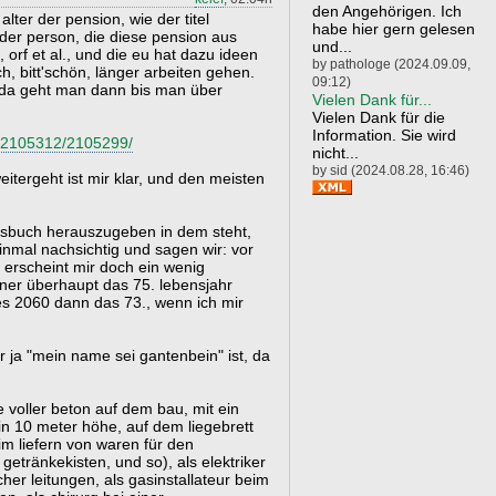
den Angehörigen. Ich
 alter der pension, wie der titel
habe hier gern gelesen
 der person, die diese pension aus
und...
 orf et al., und die eu hat dazu ideen
by pathologe (2024.09.09,
ch, bitt'schön, länger arbeiten gehen.
09:12)
. da geht man dann bis man über
Vielen Dank für...
Vielen Dank für die
Information. Sie wird
ies/2105312/2105299/
nicht...
by sid (2024.08.28, 16:46)
eitergeht ist mir klar, und den meisten
issbuch herauszugeben in dem steht,
einmal nachsichtig und sagen wir: vor
 erscheint mir doch ein wenig
ner überhaupt das 75. lebensjahr
es 2060 dann das 73., wenn ich mir
r ja "mein name sei gantenbein" ist, da
e voller beton auf dem bau, mit ein
n 10 meter höhe, auf dem liegebrett
m liefern von waren für den
getränkekisten, und so), als elektriker
er leitungen, als gasinstallateur beim