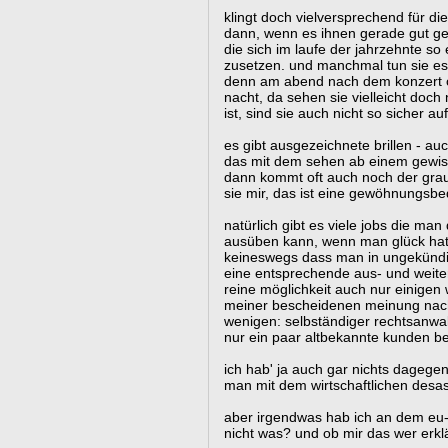
klingt doch vielversprechend für die
dann, wenn es ihnen gerade gut geh
die sich im laufe der jahrzehnte so 
zusetzen. und manchmal tun sie es 
denn am abend nach dem konzert ode
nacht, da sehen sie vielleicht doch
ist, sind sie auch nicht so sicher au
es gibt ausgezeichnete brillen - auc
das mit dem sehen ab einem gewiss
dann kommt oft auch noch der graue
sie mir, das ist eine gewöhnungsbe
natürlich gibt es viele jobs die ma
ausüben kann, wenn man glück hat:
keineswegs dass man in ungekündig
eine entsprechende aus- und weiter
reine möglichkeit auch nur einigen
meiner bescheidenen meinung nach
wenigen: selbständiger rechtsanwalt
nur ein paar altbekannte kunden be
ich hab' ja auch gar nichts dageg
man mit dem wirtschaftlichen des
aber irgendwas hab ich an dem eu-k
nicht was? und ob mir das wer erk