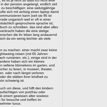
, es ist ja nicht so dass ich nicht eine
 der pension angelangt, endlich zeit
zu beschäftigen: eine siebzigjährige
fte sich mit achtzig einen laptop damit
 kommunizieren kann (seit sie 85 ist
rade ungarisch weil er oft in einer
tsächlich gesprochene sprache ist,
 buch zu schreiben. das sind aber alles
verbracht haben die eine stetige
enschen die ihr leben lang andauernd
ich da ein wenig leichter als viele
sen zu machen. einer macht zwar keine
ightseeing-reisen (mit 65 Jahren:
ach rumänien, etc.), einige sind in der
ndere haben sich ein kleines
 seltene blümekens im garten, und
ücher zu lesen, in museen, theater,
n. oder nach längst verloren
er die stätten ihrer kindheit zu
n schwierig ist.
uch um diese, und hilft den kindern
ufsichtigen von putzfrau oder
b einem gewissen alter sowieso
 für besuche und treffen im
sehnter luxus.