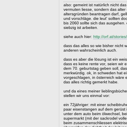
also: gemeint ist natürlich nicht das
vermuten liesse, sondern das alter
altersgründen beantragen darf, gell,
und vorschläge. die leut' sollten do
bis 2060 sollte sich das ausgehen
siebzig ist arbeiten.
siehe auch hier:
http://orf.at/stor
dass das alles so wie bisher nicht w
anderen wahrscheinlich auch.
dass es aber die lösung ist ein we
dass es keine rente vor, seien wir 
dem 70. geburtstag geben soll, das
merkwürdig. ok, in schweden hat ei
vorgeschlagen, in österreich wäre 
das alles richtig gemerkt habe.
und da eines meiner lieblingsbüche
stellen wir uns einmal vor:
ein 72jähriger: mit einer scheibtruh
paar eisenstangen auf dem gerüst i
unter dem auto beim ölwechsel, bei
supermarkt (mit der sackrodel volle 
beim zusammenschliessen elektrisch