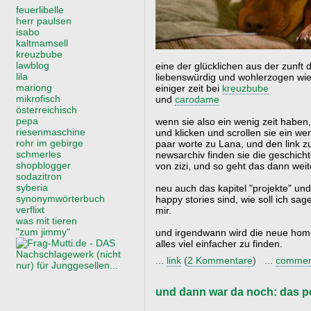
feuerlibelle
herr paulsen
isabo
kaltmamsell
kreuzbube
lawblog
eine der glücklichen aus der zunft
lila
liebenswürdig und wohlerzogen wie e
mariong
einiger zeit bei
kreuzbube
mikrofisch
und
carodame
österreichisch
pepa
wenn sie also ein wenig zeit haben
riesenmaschine
und klicken und scrollen sie ein we
rohr im gebirge
paar worte zu Lana, und den link z
schmerles
newsarchiv finden sie die geschich
shopblogger
von zizi, und so geht das dann weit
sodazitron
syberia
neu auch das kapitel "projekte" un
synonymwörterbuch
happy stories sind, wie soll ich sa
verflixt
mir.
was mit tieren
"zum jimmy"
und irgendwann wird die neue home
alles viel einfacher zu finden.
...
link
(
2 Kommentare
) ...
commen
und dann war da noch: das p