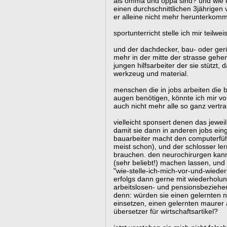
als omma und oppa sind? und wie k
einen durchschnittlichen 3jährigen
er alleine nicht mehr herunterkom
sportunterricht stelle ich mir teilwe
und der dachdecker, bau- oder gerü
mehr in der mitte der strasse gehen.
jungen hilfsarbeiter der sie stützt, 
werkzeug und material.
menschen die in jobs arbeiten die
augen benötigen, könnte ich mir vors
auch nicht mehr alle so ganz vertr
vielleicht sponsert denen das jewei
damit sie dann in anderen jobs ein
bauarbeiter macht den computerführ
meist schon), und der schlosser le
brauchen. den neurochirurgen kann
(sehr beliebt!) machen lassen, und
"wie-stelle-ich-mich-vor-und-wied
erfolgs dann gerne mit wiederholung
arbeitslosen- und pensionsbezieherl
denn: würden sie einen gelernten n
einsetzen, einen gelernten maurer a
übersetzer für wirtschaftsartikel?