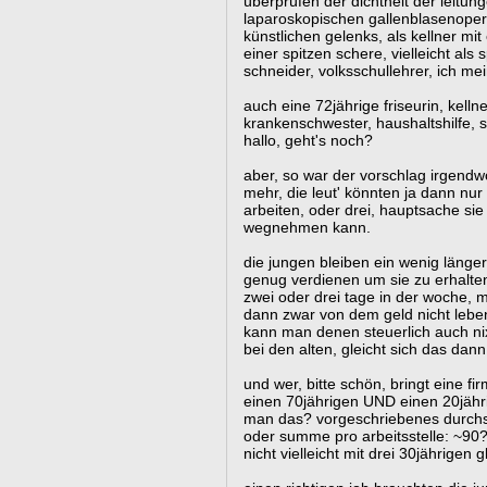
überprüfen der dichtheit der leitung
laparoskopischen gallenblasenoper
künstlichen gelenks, als kellner mit 
einer spitzen schere, vielleicht als 
schneider, volksschullehrer, ich me
auch eine 72jährige friseurin, kelln
krankenschwester, haushaltshilfe, se
hallo, geht's noch?
aber, so war der vorschlag irgendwo
mehr, die leut' könnten ja dann nur
arbeiten, oder drei, hauptsache sie
wegnehmen kann.
die jungen bleiben ein wenig länger 
genug verdienen um sie zu erhalten
zwei oder drei tage in der woche, 
dann zwar von dem geld nicht lebe
kann man denen steuerlich auch ni
bei den alten, gleicht sich das dan
und wer, bitte schön, bringt eine f
einen 70jährigen UND einen 20jähr
man das? vorgeschriebenes durchsch
oder summe pro arbeitsstelle: ~90? 
nicht vielleicht mit drei 30jährigen 