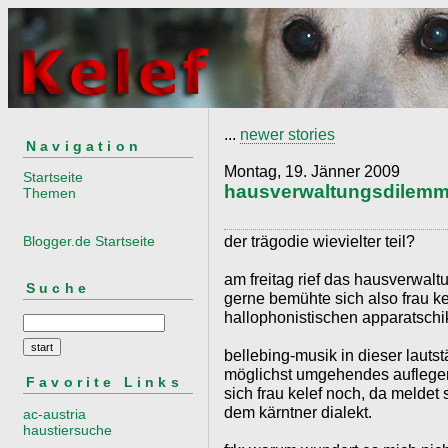
...
newer stories
Navigation
Montag, 19. Jänner 2009
Startseite
hausverwaltungsdilemm
Themen
der trägodie wievielter teil?
Blogger.de Startseite
am freitag rief das hausverwaltu
Suche
gerne bemühte sich also frau k
hallophonistischen apparatsch
bellebing-musik in dieser lauts
möglichst umgehendes auflegen 
Favorite Links
sich frau kelef noch, da meldet
dem kärntner dialekt.
ac-austria
haustiersuche