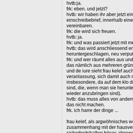
hvtb:ja.
frk: eben. und jetzt?
hvtb: wir haben ihr aber jetzt e
einschreibebrief, innerhalb ein
vereinbaren.
frk: die wird sich freuen.
hvtb: ja.
frk: und was passiert jetzt mit 
hvtb: das wird anschliessend end
heruntergeschlagen, neu verputz
frk: und wer räumt alles aus un
das nämlich aus mehreren gründ
und de iure sieht frau kelef auch
veranlassung, sich damit auch n
insbesondere, da auf dem klo dr
sind, die, wenn man sie herunt
wieder anzubringen sind).
hvtb: das muss alles von ande
das nicht machen.
frk. ich harre der dinge ...
frau kelef, als argwöhnisches 
zusammenhang mit der hausver
sicherheitshalber böses ahnend, 