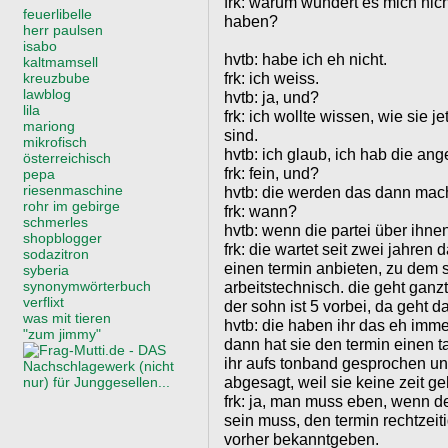
frk: warum wundert es mich nich
feuerlibelle
haben?
herr paulsen
isabo
hvtb: habe ich eh nicht.
kaltmamsell
frk: ich weiss.
kreuzbube
lawblog
hvtb: ja, und?
lila
frk: ich wollte wissen, wie sie 
mariong
sind.
mikrofisch
hvtb: ich glaub, ich hab die ang
österreichisch
frk: fein, und?
pepa
riesenmaschine
hvtb: die werden das dann mac
rohr im gebirge
frk: wann?
schmerles
hvtb: wenn die partei über ihnen
shopblogger
frk: die wartet seit zwei jahren
sodazitron
einen termin anbieten, zu dem s
syberia
synonymwörterbuch
arbeitstechnisch. die geht ganzt
verflixt
der sohn ist 5 vorbei, da geht da
was mit tieren
hvtb: die haben ihr das eh imme
"zum jimmy"
dann hat sie den termin einen 
ihr aufs tonband gesprochen un
abgesagt, weil sie keine zeit ge
frk: ja, man muss eben, wenn 
sein muss, den termin rechtzeit
vorher bekanntgeben.