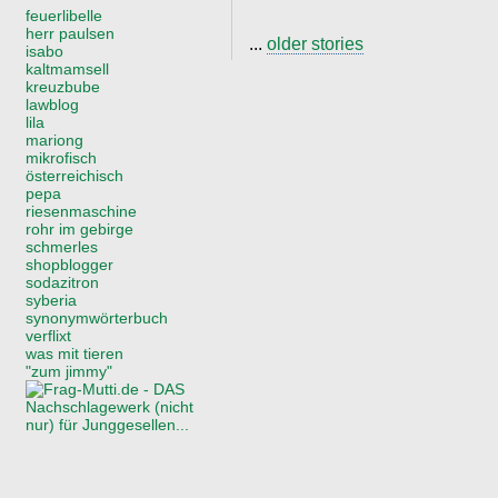
feuerlibelle
herr paulsen
...
older stories
isabo
kaltmamsell
kreuzbube
lawblog
lila
mariong
mikrofisch
österreichisch
pepa
riesenmaschine
rohr im gebirge
schmerles
shopblogger
sodazitron
syberia
synonymwörterbuch
verflixt
was mit tieren
"zum jimmy"