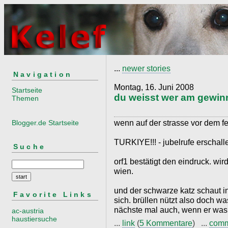
...
newer stories
Navigation
Montag, 16. Juni 2008
Startseite
du weisst wer am gewinn
Themen
wenn auf der strasse vor dem fe
Blogger.de Startseite
TURKIYE!!! - jubelrufe erschall
Suche
orf1 bestätigt den eindruck. wird
wien.
und der schwarze katz schaut i
Favorite Links
sich. brüllen nützt also doch w
nächste mal auch, wenn er was 
ac-austria
haustiersuche
...
link
(
5 Kommentare
) ...
com